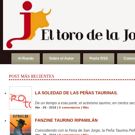
Al Ruedo
Sobre el Autor
Posts RSS
Comen
POST MÁS RECIENTES
LA SOLEDAD DE LAS PEÑAS TAURINAS.
De un tiempo a esta parte, el activismo taurino, en ciertos sect
Abr - 26 - 2016 |
0 comentarios
|
Más
FANZINE TAURINO RIPAMILÁN
Coincidiendo con la Feria de San Jorge, la Peña Taurina Peñ
Abr - 25 - 2016 |
0 comentarios
|
Más