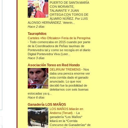
PUERTO DE SANTA MARÍA
CON MORANTE,
TALAVANTE Y JUAN
ORTEGA CON TOROS DE
ÁLVARO NÚÑEZ. Por LUIS
ALONSO HERNÁNDEZ. Veterin...
Hace 2 días
Taurophilos
Carteles «No Oficiales» Feria de la Peregrina
-
Todo comenzaba en 2015 cuando por parte
de la Coordinadora de Peñas taurinas de
Pontevedra tal y como se recogía en el diario
Digital Pontevedra Viva (Leer...
Hace 3 días
Asociación Toreo en Red Hondo
DELIRIUM TREMENS
-
Nos
daba una pereza enorme ver
esta corrida dado el ganado
anunciado. Lo que nos
decidió fue la posibilidad de
deleitarnos con seis buenas
estocadas ya q...
Hace 6 días
Ganadería LOS MAÑOS
LOS MAÑOS lidiarán en
Andorra (Teruel).
-
La
ganadería *Los Maños*
lidiará en la *Corrida
Concurso de Ganaderías* de