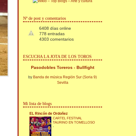
Nº de post y comentarios
6408 días online
778 entradas
4303 comentarios
ESCUCHA LA JOTA DE LOS TOROS
Pasodobles Toreros - Bullfight
by
Banda de música Región Sur (Soria 9)
Sevilla
Mi lista de blogs
EL Rincón de Ordoñez
CARTEL FESTIVAL
TAURINO EN TOMELLOSO
-