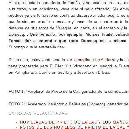
A mi me gusta la ganadería de Tomás, y he acudido presto a dis
sus toros, y en ocasiones, vaya que si he disfrutado. Sin em
produce ya cierto hastío su continuo discurso antidomecq. Creo 
puede ningunear así un encaste y hacer de una parte un todo
defensa de sus toros de Veragua, en parte, en el escarnio y la
Domecq.
¿Qué pensara, por ejemplo, Moises Fraile, cuand
Tomás dar a entender que todo Domecq es la misma 
Supongo que le entrará la risa.
Dicho esto, estoy ya deseando ver
la novillada de Andorra
y la co
tiene preparada para El Pilar. Y a Victoriano en Madrid, a Fue
en Pamplona, a Cuvillo en Sevilla y a Joselito en Bilbao.
FOTO 1: "Farolero" de Prieto de la Cal, ganador de la corrida co
FOTO 2: "Acelerado" de Antonio Bañuelos (Domecq), ganador del p
ENTRADAS RELACIONADAS:
NOVILLADAS DE PRIETO DE LA CAL Y LOS MAÑO
FOTOS DE LOS NOVILLOS DE PRIETO DE LA CAL