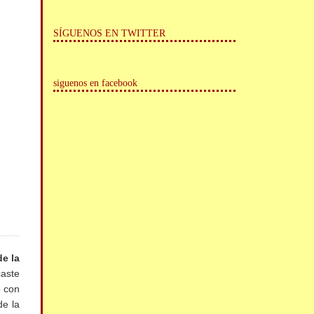
SÍGUENOS EN TWITTER
siguenos en facebook
e la
caste
o con
de la