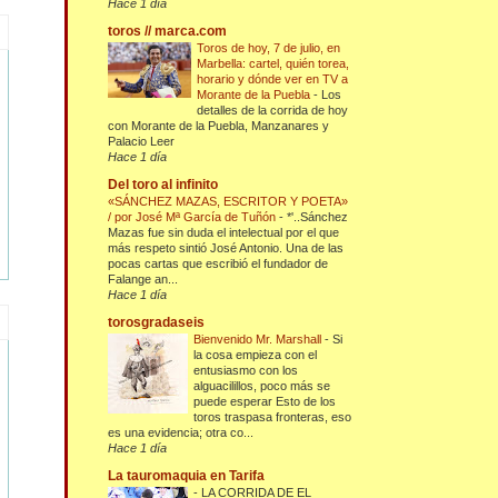
Hace 1 día
toros // marca.com
Toros de hoy, 7 de julio, en
Marbella: cartel, quién torea,
horario y dónde ver en TV a
Morante de la Puebla
-
Los
detalles de la corrida de hoy
con Morante de la Puebla, Manzanares y
Palacio Leer
Hace 1 día
Del toro al infinito
«SÁNCHEZ MAZAS, ESCRITOR Y POETA»
/ por José Mª García de Tuñón
-
*'..Sánchez
Mazas fue sin duda el intelectual por el que
más respeto sintió José Antonio. Una de las
pocas cartas que escribió el fundador de
Falange an...
Hace 1 día
torosgradaseis
Bienvenido Mr. Marshall
-
Si
la cosa empieza con el
entusiasmo con los
alguacilillos, poco más se
puede esperar Esto de los
toros traspasa fronteras, eso
es una evidencia; otra co...
Hace 1 día
La tauromaquia en Tarifa
-
LA CORRIDA DE EL