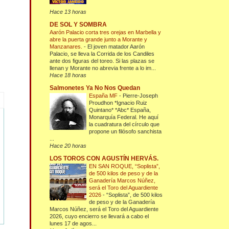
Hace 13 horas
DE SOL Y SOMBRA
Aarón Palacio corta tres orejas en Marbella y
abre la puerta grande junto a Morante y
Manzanares.
-
El joven matador Aarón
Palacio, se lleva la Corrida de los Candiles
ante dos figuras del toreo. Si las plazas se
llenan y Morante no abrevia frente a lo im...
Hace 18 horas
Salmonetes Ya No Nos Quedan
España MF
-
Pierre-Joseph
Proudhon *Ignacio Ruiz
Quintano* *Abc* España,
Monarquía Federal. He aquí
la cuadratura del círculo que
propone un filósofo sanchista
...
Hace 20 horas
LOS TOROS CON AGUSTÍN HERVÁS.
EN SAN ROQUE, “Soplista”,
de 500 kilos de peso y de la
Ganadería Marcos Núñez,
será el Toro del Aguardiente
2026
-
“Soplista”, de 500 kilos
de peso y de la Ganadería
Marcos Núñez, será el Toro del Aguardiente
2026, cuyo encierro se llevará a cabo el
lunes 17 de agos...