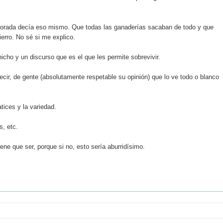
emporada decía eso mismo. Que todas las ganaderías sacaban de todo y que
ierro. No sé si me explico.
icho y un discurso que es el que les permite sobrevivir.
cir, de gente (absolutamente respetable su opinión) que lo ve todo o blanco
tices y la variedad.
s, etc.
iene que ser, porque si no, esto sería aburridísimo.