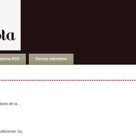
tarios RSS
Toreros miembros
ores de la...
aflorense ha...