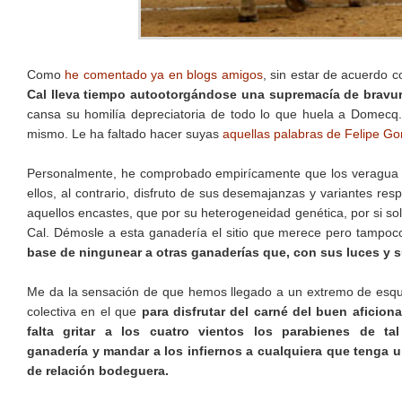
Como
he comentado ya en blogs amigos
, sin estar de acuerdo 
Cal lleva tiempo autootorgándose una supremacía de bravur
cansa su homilía depreciatoria de todo lo que huela a Domecq
mismo. Le ha faltado hacer suyas
aquellas palabras de Felipe Gon
Personalmente, he comprobado empirícamente que los veragua 
ellos, al contrario, disfruto de sus desemajanzas y variantes re
aquellos encastes, que por su heterogeneidad genética, por si so
Cal. Démosle a esta ganadería el sitio que merece pero tampoc
base de ningunear a otras ganaderías que, con sus luces y 
Me da la sensación de que hemos llegado a un extremo de esqu
colectiva en el que
para disfrutar del carné del buen aficion
falta gritar a los cuatro vientos los parabienes de ta
ganadería y mandar a los infiernos a cualquiera que tenga u
de relación bodeguera.