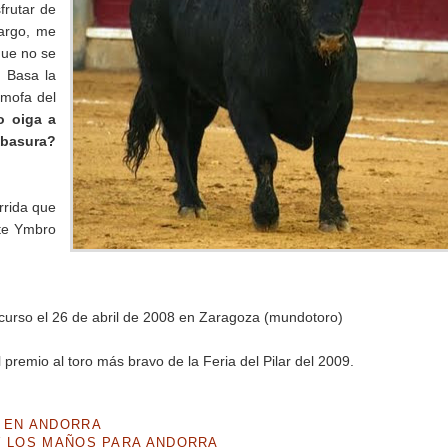
frutar de
bargo, me
que no se
. Basa la
 mofa del
o oiga a
basura?
rrida que
nte Ymbro
ncurso el 26 de abril de 2008 en Zaragoza (mundotoro)
remio al toro más bravo de la Feria del Pilar del 2009.
S EN ANDORRA
 Y LOS MAÑOS PARA ANDORRA