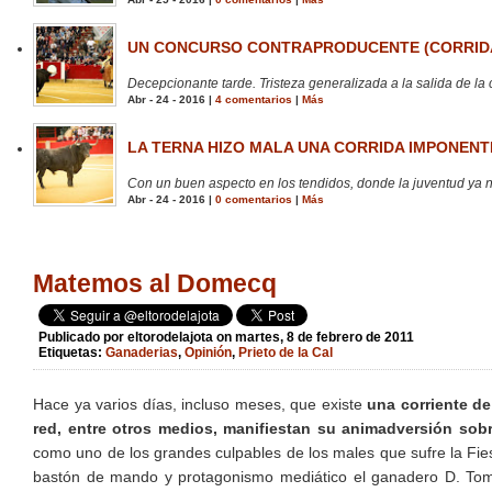
UN CONCURSO CONTRAPRODUCENTE (CORRIDA
Decepcionante tarde. Tristeza generalizada a la salida de la 
Abr - 24 - 2016 |
4 comentarios
|
Más
LA TERNA HIZO MALA UNA CORRIDA IMPONENTE
Con un buen aspecto en los tendidos, donde la juventud ya no
Abr - 24 - 2016 |
0 comentarios
|
Más
Matemos al Domecq
Publicado por
eltorodelajota
on martes, 8 de febrero de 2011
Etiquetas:
Ganaderias
,
Opinión
,
Prieto de la Cal
Hace ya varios días, incluso meses, que existe
una corriente de
red, entre otros medios, manifiestan su animadversión sob
como uno de los grandes culpables de los males que sufre la Fie
bastón de mando y protagonismo mediático el ganadero D. Tomás 