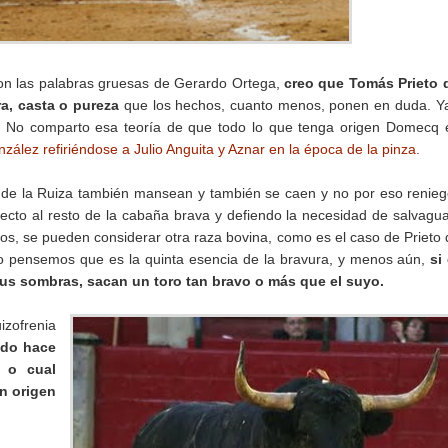
con las palabras gruesas de Gerardo Ortega,
creo que Tomás Prieto d
a, casta o pureza
que los hechos, cuanto menos, ponen en duda. 
. No comparto esa teoría de que todo lo que tenga origen Domecq 
zález refiriéndose a Julio Anguita y Aznar en la época de la pinza.
de la Ruiza también mansean y también se caen y no por eso renie
specto al resto de la cabaña brava y defiendo la necesidad de salvagu
los, se pueden considerar otra raza bovina, como es el caso de Prieto 
o pensemos que es la quinta esencia de la bravura, y menos aún,
si
sus sombras, sacan un toro tan bravo o más que el suyo.
izofrenia
ado hace
l o cual
n origen