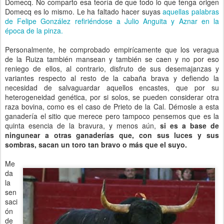
Domecq. No comparto esa teoría de que todo lo que tenga origen
Domecq es lo mismo. Le ha faltado hacer suyas
aquellas palabras
de Felipe González refiriéndose a Julio Anguita y Aznar en la
época de la pinza.
Personalmente, he comprobado empirícamente que los veragua
de la Ruiza también mansean y también se caen y no por eso
reniego de ellos, al contrario, disfruto de sus desemajanzas y
variantes respecto al resto de la cabaña brava y defiendo la
necesidad de salvaguardar aquellos encastes, que por su
heterogeneidad genética, por si solos, se pueden considerar otra
raza bovina, como es el caso de Prieto de la Cal. Démosle a esta
ganadería el sitio que merece pero tampoco pensemos que es la
quinta esencia de la bravura, y menos aún,
si es a base de
ningunear a otras ganaderías que, con sus luces y sus
sombras, sacan un toro tan bravo o más que el suyo.
Me
da
la
sen
saci
ón
de