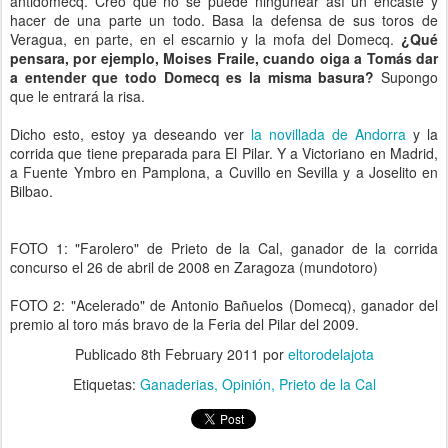
antidomecq. Creo que no se puede ningunear así un encaste y
hacer de una parte un todo. Basa la defensa de sus toros de
Veragua, en parte, en el escarnio y la mofa del Domecq.
¿Qué
pensara, por ejemplo, Moises Fraile, cuando oiga a Tomás dar
a entender que todo Domecq es la misma basura?
Supongo
que le entrará la risa.
Dicho esto, estoy ya deseando ver
la novillada de Andorra
y la
corrida que tiene preparada para El Pilar. Y a Victoriano en Madrid,
a Fuente Ymbro en Pamplona, a Cuvillo en Sevilla y a Joselito en
Bilbao.
FOTO 1: "Farolero" de Prieto de la Cal, ganador de la corrida
concurso el 26 de abril de 2008 en Zaragoza (mundotoro)
FOTO 2: "Acelerado" de Antonio Bañuelos (Domecq), ganador del
premio al toro más bravo de la Feria del Pilar del 2009.
Publicado
8th February 2011
por
eltorodelajota
Etiquetas:
Ganaderias
Opinión
Prieto de la Cal