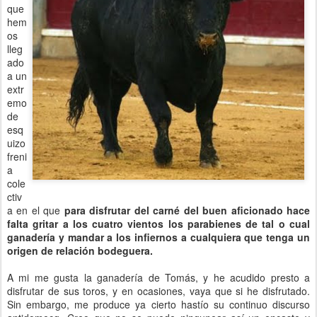
que
hem
os
lleg
ado
a un
extr
emo
de
esq
uizo
freni
a
cole
ctiv
a en el que
para disfrutar del carné del buen aficionado hace
falta gritar a los cuatro vientos los parabienes de tal o cual
ganadería y mandar a los infiernos a cualquiera que tenga un
origen de relación bodeguera.
A mi me gusta la ganadería de Tomás, y he acudido presto a
disfrutar de sus toros, y en ocasiones, vaya que si he disfrutado.
Sin embargo, me produce ya cierto hastío su continuo discurso