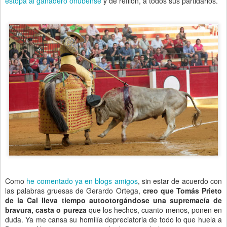
estopa al ganadero onubense
y de refilón, a todos sus partidarios.
Como
he comentado ya en blogs amigos
, sin estar de acuerdo con
las palabras gruesas de Gerardo Ortega,
creo que Tomás Prieto
de la Cal lleva tiempo autootorgándose una supremacía de
bravura, casta o pureza
que los hechos, cuanto menos, ponen en
duda. Ya me cansa su homilía depreciatoria de todo lo que huela a