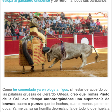
estopa al ganadero onubense
y de refilón, a todos sus partidarios.
Como
he comentado ya en blogs amigos
, sin estar de acuerdo con
las palabras gruesas de Gerardo Ortega,
creo que Tomás Prieto
de la Cal lleva tiempo autootorgándose una supremacía de
bravura, casta o pureza
que los hechos, cuanto menos, ponen en
duda. Ya me cansa su homilía depreciatoria de todo lo que huela a