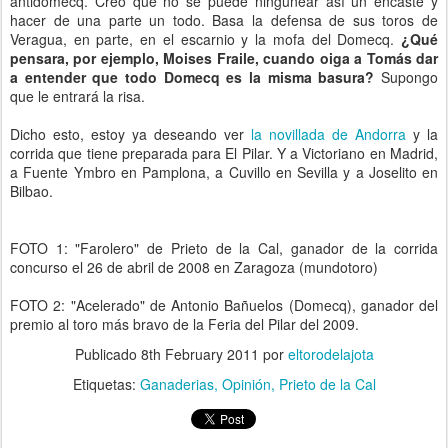
antidomecq. Creo que no se puede ningunear así un encaste y
hacer de una parte un todo. Basa la defensa de sus toros de
Veragua, en parte, en el escarnio y la mofa del Domecq.
¿Qué
pensara, por ejemplo, Moises Fraile, cuando oiga a Tomás dar
a entender que todo Domecq es la misma basura?
Supongo
que le entrará la risa.
Dicho esto, estoy ya deseando ver
la novillada de Andorra
y la
corrida que tiene preparada para El Pilar. Y a Victoriano en Madrid,
a Fuente Ymbro en Pamplona, a Cuvillo en Sevilla y a Joselito en
Bilbao.
FOTO 1: "Farolero" de Prieto de la Cal, ganador de la corrida
concurso el 26 de abril de 2008 en Zaragoza (mundotoro)
FOTO 2: "Acelerado" de Antonio Bañuelos (Domecq), ganador del
premio al toro más bravo de la Feria del Pilar del 2009.
Publicado
8th February 2011
por
eltorodelajota
Etiquetas:
Ganaderias
Opinión
Prieto de la Cal