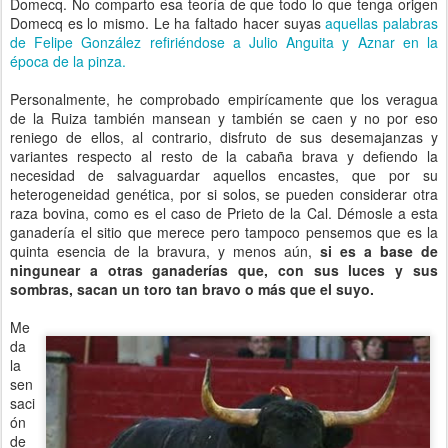
Domecq. No comparto esa teoría de que todo lo que tenga origen
Domecq es lo mismo. Le ha faltado hacer suyas
aquellas palabras
de Felipe González refiriéndose a Julio Anguita y Aznar en la
época de la pinza.
Personalmente, he comprobado empirícamente que los veragua
de la Ruiza también mansean y también se caen y no por eso
reniego de ellos, al contrario, disfruto de sus desemajanzas y
variantes respecto al resto de la cabaña brava y defiendo la
necesidad de salvaguardar aquellos encastes, que por su
heterogeneidad genética, por si solos, se pueden considerar otra
raza bovina, como es el caso de Prieto de la Cal. Démosle a esta
ganadería el sitio que merece pero tampoco pensemos que es la
quinta esencia de la bravura, y menos aún,
si es a base de
ningunear a otras ganaderías que, con sus luces y sus
sombras, sacan un toro tan bravo o más que el suyo.
Me
da
la
sen
saci
ón
de