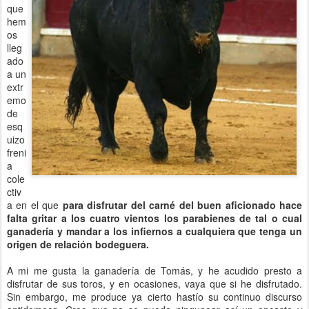
que
hem
os
lleg
ado
a un
extr
emo
de
esq
uizo
freni
a
cole
ctiv
a en el que
para disfrutar del carné del buen aficionado hace
falta gritar a los cuatro vientos los parabienes de tal o cual
ganadería y mandar a los infiernos a cualquiera que tenga un
origen de relación bodeguera.
A mi me gusta la ganadería de Tomás, y he acudido presto a
disfrutar de sus toros, y en ocasiones, vaya que si he disfrutado.
Sin embargo, me produce ya cierto hastío su continuo discurso