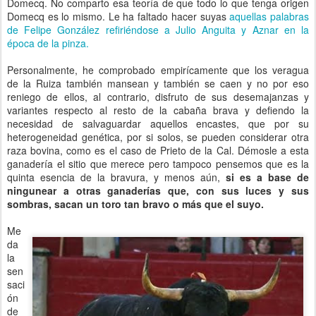
Domecq. No comparto esa teoría de que todo lo que tenga origen
Domecq es lo mismo. Le ha faltado hacer suyas
aquellas palabras
de Felipe González refiriéndose a Julio Anguita y Aznar en la
época de la pinza.
Personalmente, he comprobado empirícamente que los veragua
de la Ruiza también mansean y también se caen y no por eso
reniego de ellos, al contrario, disfruto de sus desemajanzas y
variantes respecto al resto de la cabaña brava y defiendo la
necesidad de salvaguardar aquellos encastes, que por su
heterogeneidad genética, por si solos, se pueden considerar otra
raza bovina, como es el caso de Prieto de la Cal. Démosle a esta
ganadería el sitio que merece pero tampoco pensemos que es la
quinta esencia de la bravura, y menos aún,
si es a base de
ningunear a otras ganaderías que, con sus luces y sus
sombras, sacan un toro tan bravo o más que el suyo.
Me
da
la
sen
saci
ón
de