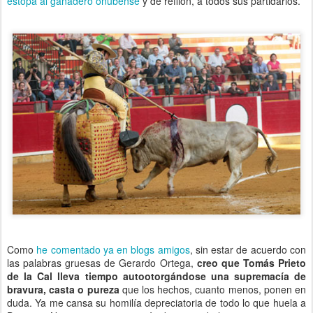
estopa al ganadero onubense
y de refilón, a todos sus partidarios.
Como
he comentado ya en blogs amigos
, sin estar de acuerdo con
las palabras gruesas de Gerardo Ortega,
creo que Tomás Prieto
de la Cal lleva tiempo autootorgándose una supremacía de
bravura, casta o pureza
que los hechos, cuanto menos, ponen en
duda. Ya me cansa su homilía depreciatoria de todo lo que huela a