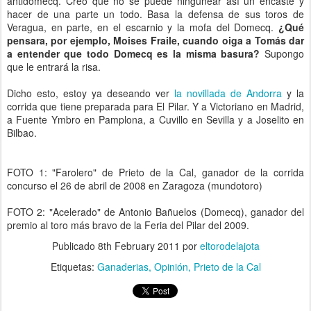
antidomecq. Creo que no se puede ningunear así un encaste y
hacer de una parte un todo. Basa la defensa de sus toros de
Veragua, en parte, en el escarnio y la mofa del Domecq.
¿Qué
pensara, por ejemplo, Moises Fraile, cuando oiga a Tomás dar
a entender que todo Domecq es la misma basura?
Supongo
que le entrará la risa.
Dicho esto, estoy ya deseando ver
la novillada de Andorra
y la
corrida que tiene preparada para El Pilar. Y a Victoriano en Madrid,
a Fuente Ymbro en Pamplona, a Cuvillo en Sevilla y a Joselito en
Bilbao.
FOTO 1: "Farolero" de Prieto de la Cal, ganador de la corrida
concurso el 26 de abril de 2008 en Zaragoza (mundotoro)
FOTO 2: "Acelerado" de Antonio Bañuelos (Domecq), ganador del
premio al toro más bravo de la Feria del Pilar del 2009.
Publicado
8th February 2011
por
eltorodelajota
Etiquetas:
Ganaderias
Opinión
Prieto de la Cal