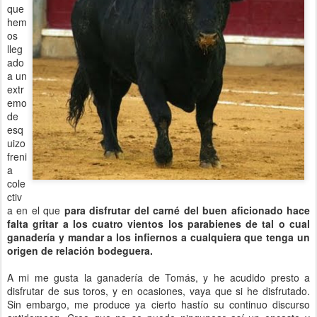
que
hem
os
lleg
ado
a un
extr
emo
de
esq
uizo
freni
a
cole
ctiv
a en el que
para disfrutar del carné del buen aficionado hace
falta gritar a los cuatro vientos los parabienes de tal o cual
ganadería y mandar a los infiernos a cualquiera que tenga un
origen de relación bodeguera.
A mi me gusta la ganadería de Tomás, y he acudido presto a
disfrutar de sus toros, y en ocasiones, vaya que si he disfrutado.
Sin embargo, me produce ya cierto hastío su continuo discurso