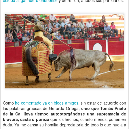
estopa al ganadero onubense
y de refilón, a todos sus partidarios.
Como
he comentado ya en blogs amigos
, sin estar de acuerdo con
las palabras gruesas de Gerardo Ortega,
creo que Tomás Prieto
de la Cal lleva tiempo autootorgándose una supremacía de
bravura, casta o pureza
que los hechos, cuanto menos, ponen en
duda. Ya me cansa su homilía depreciatoria de todo lo que huela a