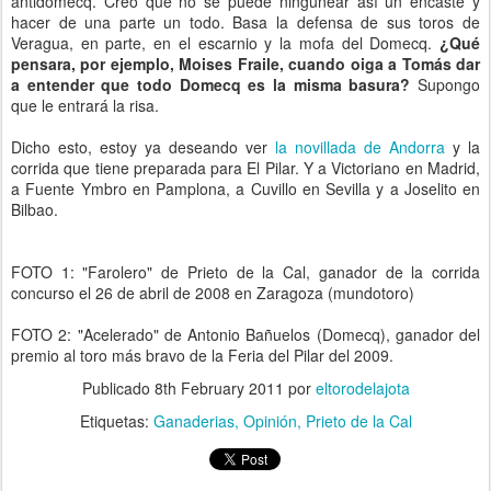
antidomecq. Creo que no se puede ningunear así un encaste y
hacer de una parte un todo. Basa la defensa de sus toros de
Veragua, en parte, en el escarnio y la mofa del Domecq.
¿Qué
pensara, por ejemplo, Moises Fraile, cuando oiga a Tomás dar
a entender que todo Domecq es la misma basura?
Supongo
que le entrará la risa.
Dicho esto, estoy ya deseando ver
la novillada de Andorra
y la
corrida que tiene preparada para El Pilar. Y a Victoriano en Madrid,
a Fuente Ymbro en Pamplona, a Cuvillo en Sevilla y a Joselito en
Bilbao.
FOTO 1: "Farolero" de Prieto de la Cal, ganador de la corrida
concurso el 26 de abril de 2008 en Zaragoza (mundotoro)
FOTO 2: "Acelerado" de Antonio Bañuelos (Domecq), ganador del
premio al toro más bravo de la Feria del Pilar del 2009.
Publicado
8th February 2011
por
eltorodelajota
Etiquetas:
Ganaderias
Opinión
Prieto de la Cal