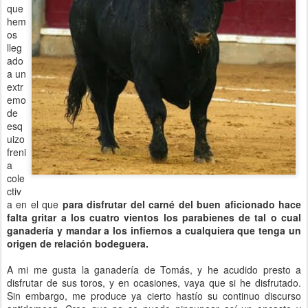
que
hem
os
lleg
ado
a un
extr
emo
de
esq
uizo
freni
a
cole
ctiv
a en el que
para disfrutar del carné del buen aficionado hace
falta gritar a los cuatro vientos los parabienes de tal o cual
ganadería y mandar a los infiernos a cualquiera que tenga un
origen de relación bodeguera.
A mi me gusta la ganadería de Tomás, y he acudido presto a
disfrutar de sus toros, y en ocasiones, vaya que si he disfrutado.
Sin embargo, me produce ya cierto hastío su continuo discurso