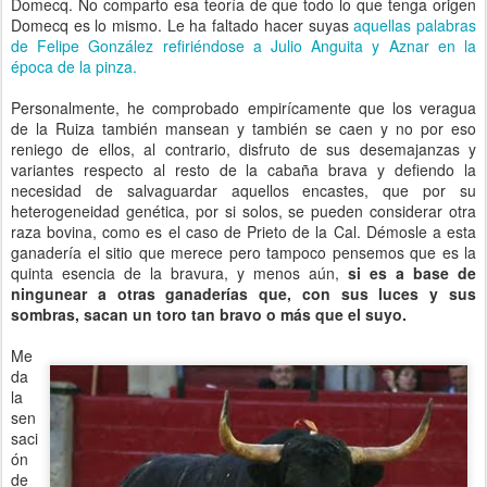
Domecq. No comparto esa teoría de que todo lo que tenga origen
Domecq es lo mismo. Le ha faltado hacer suyas
aquellas palabras
de Felipe González refiriéndose a Julio Anguita y Aznar en la
época de la pinza.
Personalmente, he comprobado empirícamente que los veragua
de la Ruiza también mansean y también se caen y no por eso
reniego de ellos, al contrario, disfruto de sus desemajanzas y
variantes respecto al resto de la cabaña brava y defiendo la
necesidad de salvaguardar aquellos encastes, que por su
heterogeneidad genética, por si solos, se pueden considerar otra
raza bovina, como es el caso de Prieto de la Cal. Démosle a esta
ganadería el sitio que merece pero tampoco pensemos que es la
quinta esencia de la bravura, y menos aún,
si es a base de
ningunear a otras ganaderías que, con sus luces y sus
sombras, sacan un toro tan bravo o más que el suyo.
Me
da
la
sen
saci
ón
de