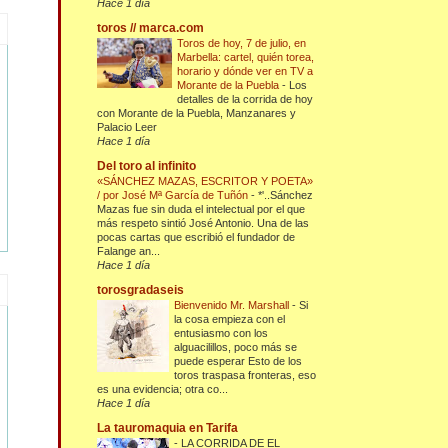
Hace 1 día
toros // marca.com
Toros de hoy, 7 de julio, en
Marbella: cartel, quién torea,
horario y dónde ver en TV a
Morante de la Puebla
-
Los
detalles de la corrida de hoy
con Morante de la Puebla, Manzanares y
Palacio Leer
Hace 1 día
Del toro al infinito
«SÁNCHEZ MAZAS, ESCRITOR Y POETA»
/ por José Mª García de Tuñón
-
*'..Sánchez
Mazas fue sin duda el intelectual por el que
más respeto sintió José Antonio. Una de las
pocas cartas que escribió el fundador de
Falange an...
Hace 1 día
torosgradaseis
Bienvenido Mr. Marshall
-
Si
la cosa empieza con el
entusiasmo con los
alguacilillos, poco más se
puede esperar Esto de los
toros traspasa fronteras, eso
es una evidencia; otra co...
Hace 1 día
La tauromaquia en Tarifa
-
LA CORRIDA DE EL