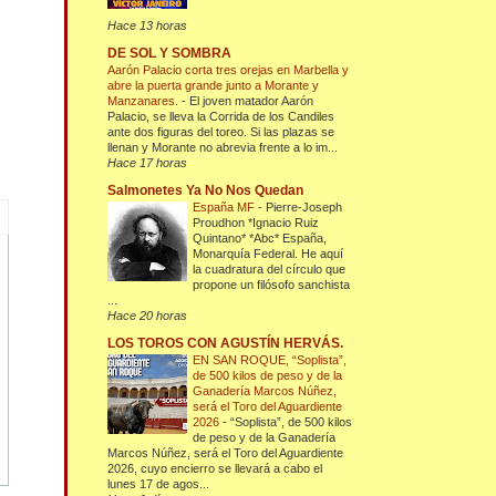
Hace 13 horas
DE SOL Y SOMBRA
Aarón Palacio corta tres orejas en Marbella y
abre la puerta grande junto a Morante y
Manzanares.
-
El joven matador Aarón
Palacio, se lleva la Corrida de los Candiles
ante dos figuras del toreo. Si las plazas se
llenan y Morante no abrevia frente a lo im...
Hace 17 horas
Salmonetes Ya No Nos Quedan
España MF
-
Pierre-Joseph
Proudhon *Ignacio Ruiz
Quintano* *Abc* España,
Monarquía Federal. He aquí
la cuadratura del círculo que
propone un filósofo sanchista
...
Hace 20 horas
LOS TOROS CON AGUSTÍN HERVÁS.
EN SAN ROQUE, “Soplista”,
de 500 kilos de peso y de la
Ganadería Marcos Núñez,
será el Toro del Aguardiente
2026
-
“Soplista”, de 500 kilos
de peso y de la Ganadería
Marcos Núñez, será el Toro del Aguardiente
2026, cuyo encierro se llevará a cabo el
lunes 17 de agos...