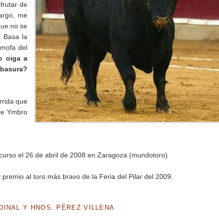
frutar de
bargo, me
que no se
. Basa la
 mofa del
o oiga a
basura?
rrida que
nte Ymbro
ncurso el 26 de abril de 2008 en Zaragoza (mundotoro)
remio al toro más bravo de la Feria del Pilar del 2009.
DINAL Y HNOS. PÉREZ VILLENA