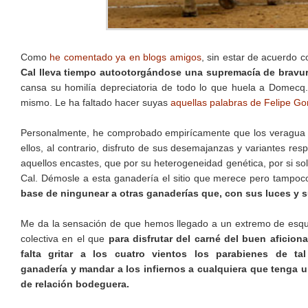
Como
he comentado ya en blogs amigos
, sin estar de acuerdo 
Cal lleva tiempo autootorgándose una supremacía de bravur
cansa su homilía depreciatoria de todo lo que huela a Domecq
mismo. Le ha faltado hacer suyas
aquellas palabras de Felipe Gon
Personalmente, he comprobado empirícamente que los veragua 
ellos, al contrario, disfruto de sus desemajanzas y variantes re
aquellos encastes, que por su heterogeneidad genética, por si so
Cal. Démosle a esta ganadería el sitio que merece pero tampoc
base de ningunear a otras ganaderías que, con sus luces y 
Me da la sensación de que hemos llegado a un extremo de esqu
colectiva en el que
para disfrutar del carné del buen aficion
falta gritar a los cuatro vientos los parabienes de ta
ganadería y mandar a los infiernos a cualquiera que tenga u
de relación bodeguera.