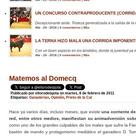
UN CONCURSO CONTRAPRODUCENTE (CORRIDA
Decepcionante tarde. Tristeza generalizada a la salida de la 
Abr - 24 - 2016 |
4 comentarios
|
Más
LA TERNA HIZO MALA UNA CORRIDA IMPONENTE
Con un buen aspecto en los tendidos, donde la juventud ya no
Abr - 24 - 2016 |
0 comentarios
|
Más
Matemos al Domecq
Publicado por
eltorodelajota
on martes, 8 de febrero de 2011
Etiquetas:
Ganaderias
,
Opinión
,
Prieto de la Cal
Hace ya varios días, incluso meses, que existe
una corriente de
red, entre otros medios, manifiestan su animadversión sob
como uno de los grandes culpables de los males que sufre la Fie
bastón de mando y protagonismo mediático el ganadero D. Tomás 