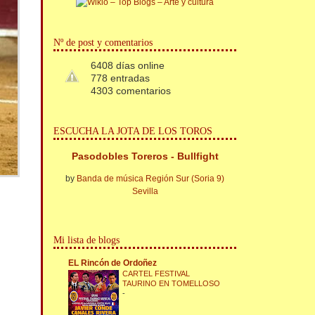
Nº de post y comentarios
6408 días online
778 entradas
4303 comentarios
ESCUCHA LA JOTA DE LOS TOROS
Pasodobles Toreros - Bullfight
by
Banda de música Región Sur (Soria 9)
Sevilla
Mi lista de blogs
EL Rincón de Ordoñez
CARTEL FESTIVAL
TAURINO EN TOMELLOSO
-