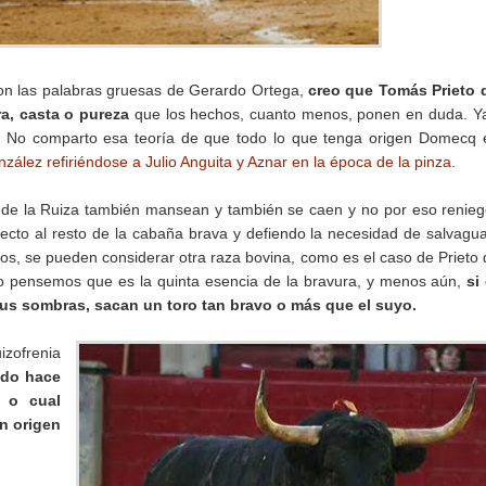
con las palabras gruesas de Gerardo Ortega,
creo que Tomás Prieto d
a, casta o pureza
que los hechos, cuanto menos, ponen en duda. 
. No comparto esa teoría de que todo lo que tenga origen Domecq 
zález refiriéndose a Julio Anguita y Aznar en la época de la pinza.
de la Ruiza también mansean y también se caen y no por eso renie
specto al resto de la cabaña brava y defiendo la necesidad de salvagu
los, se pueden considerar otra raza bovina, como es el caso de Prieto 
o pensemos que es la quinta esencia de la bravura, y menos aún,
si
sus sombras, sacan un toro tan bravo o más que el suyo.
izofrenia
ado hace
l o cual
n origen