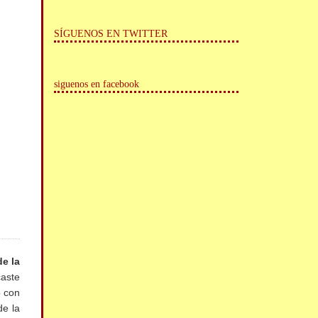
SÍGUENOS EN TWITTER
siguenos en facebook
e la
caste
o con
de la