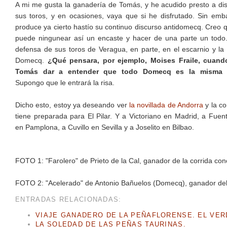
A mi me gusta la ganadería de Tomás, y he acudido presto a dis
sus toros, y en ocasiones, vaya que si he disfrutado. Sin em
produce ya cierto hastío su continuo discurso antidomecq. Creo 
puede ningunear así un encaste y hacer de una parte un todo
defensa de sus toros de Veragua, en parte, en el escarnio y la
Domecq.
¿Qué pensara, por ejemplo, Moises Fraile, cuand
Tomás dar a entender que todo Domecq es la misma 
Supongo que le entrará la risa.
Dicho esto, estoy ya deseando ver
la novillada de Andorra
y la co
tiene preparada para El Pilar. Y a Victoriano en Madrid, a Fue
en Pamplona, a Cuvillo en Sevilla y a Joselito en Bilbao.
FOTO 1: "Farolero" de Prieto de la Cal, ganador de la corrida co
FOTO 2: "Acelerado" de Antonio Bañuelos (Domecq), ganador del p
ENTRADAS RELACIONADAS:
VIAJE GANADERO DE LA PEÑAFLORENSE. EL VER
LA SOLEDAD DE LAS PEÑAS TAURINAS.