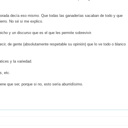
emporada decía eso mismo. Que todas las ganaderías sacaban de todo y que
ierro. No sé si me explico.
icho y un discurso que es el que les permite sobrevivir.
cir, de gente (absolutamente respetable su opinión) que lo ve todo o blanco
tices y la variedad.
s, etc.
iene que ser, porque si no, esto sería aburridísimo.