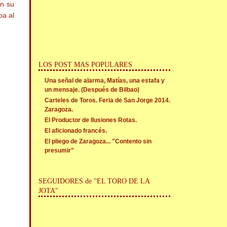
en su
pa al
LOS POST MAS POPULARES
Una señal de alarma, Matías, una estafa y
un mensaje. (Después de Bilbao)
Carteles de Toros. Feria de San Jorge 2014.
Zaragoza.
El Productor de Ilusiones Rotas.
El aficionado francés.
El pliego de Zaragoza... "Contento sin
presumir"
SEGUIDORES de "EL TORO DE LA
JOTA"