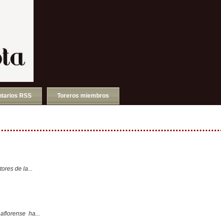
tarios RSS
Toreros miembros
ores de la...
aflorense ha...