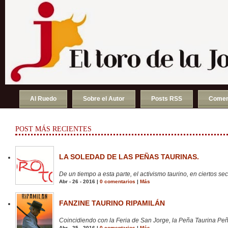
Al Ruedo
Sobre el Autor
Posts RSS
Comen
POST MÁS RECIENTES
LA SOLEDAD DE LAS PEÑAS TAURINAS.
De un tiempo a esta parte, el activismo taurino, en ciertos sect
Abr - 26 - 2016 |
0 comentarios
|
Más
FANZINE TAURINO RIPAMILÁN
Coincidiendo con la Feria de San Jorge, la Peña Taurina Peñ
Abr - 25 - 2016 |
0 comentarios
|
Más