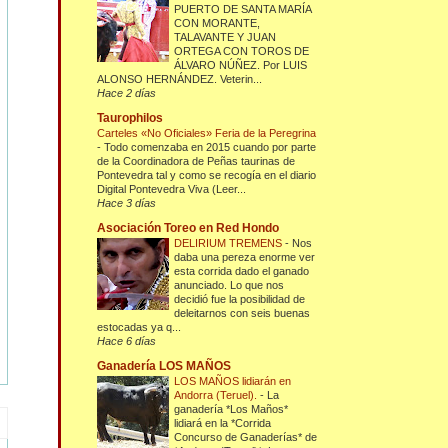
PUERTO DE SANTA MARÍA
CON MORANTE,
TALAVANTE Y JUAN
ORTEGA CON TOROS DE
ÁLVARO NÚÑEZ. Por LUIS
ALONSO HERNÁNDEZ. Veterin...
Hace 2 días
Taurophilos
Carteles «No Oficiales» Feria de la Peregrina
-
Todo comenzaba en 2015 cuando por parte
de la Coordinadora de Peñas taurinas de
Pontevedra tal y como se recogía en el diario
Digital Pontevedra Viva (Leer...
Hace 3 días
Asociación Toreo en Red Hondo
DELIRIUM TREMENS
-
Nos
daba una pereza enorme ver
esta corrida dado el ganado
anunciado. Lo que nos
decidió fue la posibilidad de
deleitarnos con seis buenas
estocadas ya q...
Hace 6 días
Ganadería LOS MAÑOS
LOS MAÑOS lidiarán en
Andorra (Teruel).
-
La
ganadería *Los Maños*
lidiará en la *Corrida
Concurso de Ganaderías* de