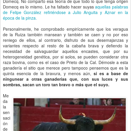
Domecq. No comparto esa teoría de que todo lo que tenga origen
Domecq es lo mismo. Le ha faltado hacer suyas
aquellas palabras
de Felipe González refiriéndose a Julio Anguita y Aznar en la
época de la pinza.
Personalmente, he comprobado empirícamente que los veragua
de la Ruiza también mansean y también se caen y no por eso
reniego de ellos, al contrario, disfruto de sus desemajanzas y
variantes respecto al resto de la cabaña brava y defiendo la
necesidad de salvaguardar aquellos encastes, que por su
heterogeneidad genética, por si solos, se pueden considerar otra
raza bovina, como es el caso de Prieto de la Cal. Démosle a esta
ganadería el sitio que merece pero tampoco pensemos que es la
quinta esencia de la bravura, y menos aún,
si es a base de
ningunear a otras ganaderías que, con sus luces y sus
sombras, sacan un toro tan bravo o más que el suyo.
Me
da
la
sen
saci
ón
de