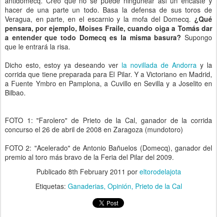
antidomecq. Creo que no se puede ningunear así un encaste y
hacer de una parte un todo. Basa la defensa de sus toros de
Veragua, en parte, en el escarnio y la mofa del Domecq.
¿Qué
pensara, por ejemplo, Moises Fraile, cuando oiga a Tomás dar
a entender que todo Domecq es la misma basura?
Supongo
que le entrará la risa.
Dicho esto, estoy ya deseando ver
la novillada de Andorra
y la
corrida que tiene preparada para El Pilar. Y a Victoriano en Madrid,
a Fuente Ymbro en Pamplona, a Cuvillo en Sevilla y a Joselito en
Bilbao.
FOTO 1: "Farolero" de Prieto de la Cal, ganador de la corrida
concurso el 26 de abril de 2008 en Zaragoza (mundotoro)
FOTO 2: "Acelerado" de Antonio Bañuelos (Domecq), ganador del
premio al toro más bravo de la Feria del Pilar del 2009.
Publicado
8th February 2011
por
eltorodelajota
Etiquetas:
Ganaderias
Opinión
Prieto de la Cal