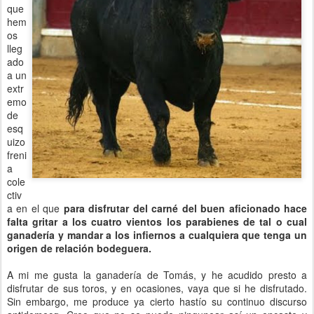
que
hem
os
lleg
ado
a un
extr
emo
de
esq
uizo
freni
a
cole
ctiv
a en el que
para disfrutar del carné del buen aficionado hace
falta gritar a los cuatro vientos los parabienes de tal o cual
ganadería y mandar a los infiernos a cualquiera que tenga un
origen de relación bodeguera.
A mi me gusta la ganadería de Tomás, y he acudido presto a
disfrutar de sus toros, y en ocasiones, vaya que si he disfrutado.
Sin embargo, me produce ya cierto hastío su continuo discurso