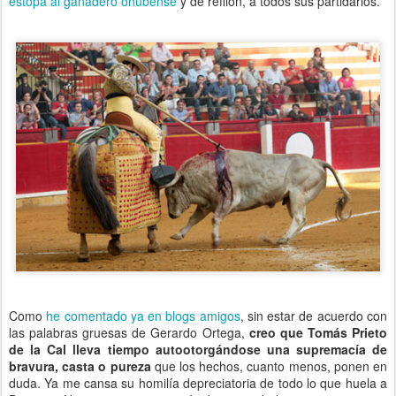
estopa al ganadero onubense
y de refilón, a todos sus partidarios.
Como
he comentado ya en blogs amigos
, sin estar de acuerdo con
las palabras gruesas de Gerardo Ortega,
creo que Tomás Prieto
de la Cal lleva tiempo autootorgándose una supremacía de
bravura, casta o pureza
que los hechos, cuanto menos, ponen en
duda. Ya me cansa su homilía depreciatoria de todo lo que huela a