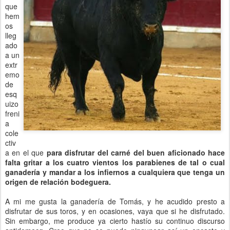
que
hem
os
lleg
ado
a un
extr
emo
de
esq
uizo
freni
a
cole
ctiv
a en el que
para disfrutar del carné del buen aficionado hace
falta gritar a los cuatro vientos los parabienes de tal o cual
ganadería y mandar a los infiernos a cualquiera que tenga un
origen de relación bodeguera.
A mi me gusta la ganadería de Tomás, y he acudido presto a
disfrutar de sus toros, y en ocasiones, vaya que si he disfrutado.
Sin embargo, me produce ya cierto hastío su continuo discurso