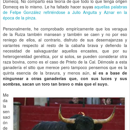
Domecq. No comparto esa teoría de que todo lo que tenga origen
Domecq es lo mismo. Le ha faltado hacer suyas
aquellas palabras
de Felipe González refiriéndose a Julio Anguita y Aznar en la
época de la pinza.
Personalmente, he comprobado empirícamente que los veragua
de la Ruiza también mansean y también se caen y no por eso
reniego de ellos, al contrario, disfruto de sus desemajanzas y
variantes respecto al resto de la cabaña brava y defiendo la
necesidad de salvaguardar aquellos encastes, que por su
heterogeneidad genética, por si solos, se pueden considerar otra
raza bovina, como es el caso de Prieto de la Cal. Démosle a esta
ganadería el sitio que merece pero tampoco pensemos que es la
quinta esencia de la bravura, y menos aún,
si es a base de
ningunear a otras ganaderías que, con sus luces y sus
sombras, sacan un toro tan bravo o más que el suyo.
Me
da
la
sen
saci
ón
de