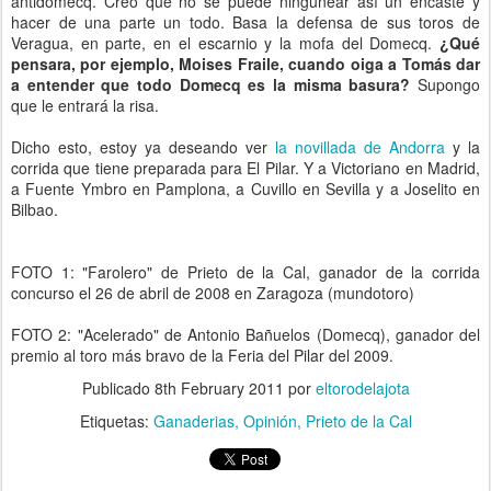
antidomecq. Creo que no se puede ningunear así un encaste y
hacer de una parte un todo. Basa la defensa de sus toros de
Veragua, en parte, en el escarnio y la mofa del Domecq.
¿Qué
pensara, por ejemplo, Moises Fraile, cuando oiga a Tomás dar
a entender que todo Domecq es la misma basura?
Supongo
que le entrará la risa.
Dicho esto, estoy ya deseando ver
la novillada de Andorra
y la
corrida que tiene preparada para El Pilar. Y a Victoriano en Madrid,
a Fuente Ymbro en Pamplona, a Cuvillo en Sevilla y a Joselito en
Bilbao.
FOTO 1: "Farolero" de Prieto de la Cal, ganador de la corrida
concurso el 26 de abril de 2008 en Zaragoza (mundotoro)
FOTO 2: "Acelerado" de Antonio Bañuelos (Domecq), ganador del
premio al toro más bravo de la Feria del Pilar del 2009.
Publicado
8th February 2011
por
eltorodelajota
Etiquetas:
Ganaderias
Opinión
Prieto de la Cal