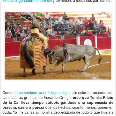
estopa al ganadero onubense
y de refilón, a todos sus partidarios.
Como
he comentado ya en blogs amigos
, sin estar de acuerdo con
las palabras gruesas de Gerardo Ortega,
creo que Tomás Prieto
de la Cal lleva tiempo autootorgándose una supremacía de
bravura, casta o pureza
que los hechos, cuanto menos, ponen en
duda. Ya me cansa su homilía depreciatoria de todo lo que huela a