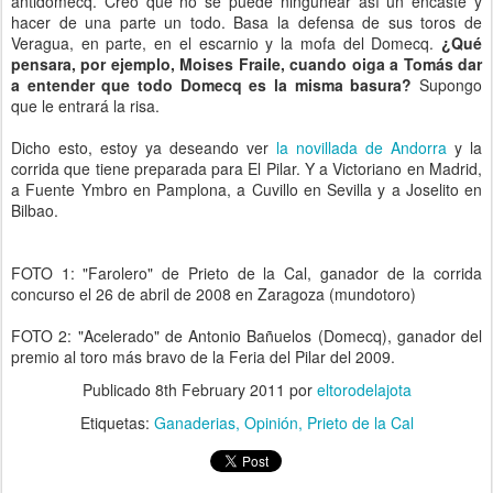
antidomecq. Creo que no se puede ningunear así un encaste y
hacer de una parte un todo. Basa la defensa de sus toros de
Veragua, en parte, en el escarnio y la mofa del Domecq.
¿Qué
pensara, por ejemplo, Moises Fraile, cuando oiga a Tomás dar
a entender que todo Domecq es la misma basura?
Supongo
que le entrará la risa.
Dicho esto, estoy ya deseando ver
la novillada de Andorra
y la
corrida que tiene preparada para El Pilar. Y a Victoriano en Madrid,
a Fuente Ymbro en Pamplona, a Cuvillo en Sevilla y a Joselito en
Bilbao.
FOTO 1: "Farolero" de Prieto de la Cal, ganador de la corrida
concurso el 26 de abril de 2008 en Zaragoza (mundotoro)
FOTO 2: "Acelerado" de Antonio Bañuelos (Domecq), ganador del
premio al toro más bravo de la Feria del Pilar del 2009.
Publicado
8th February 2011
por
eltorodelajota
Etiquetas:
Ganaderias
Opinión
Prieto de la Cal