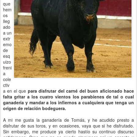
que
hem
os
lleg
ado
a un
extr
emo
de
esq
uizo
freni
a
cole
ctiv
a en el que
para disfrutar del carné del buen aficionado hace
falta gritar a los cuatro vientos los parabienes de tal o cual
ganadería y mandar a los infiernos a cualquiera que tenga un
origen de relación bodeguera.
A mi me gusta la ganadería de Tomás, y he acudido presto a
disfrutar de sus toros, y en ocasiones, vaya que si he disfrutado.
Sin embargo, me produce ya cierto hastío su continuo discurso