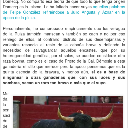
Domecq. No comparto esa teoría de que todo lo que tenga origen
Domecq es lo mismo. Le ha faltado hacer suyas
aquellas palabras
de Felipe González refiriéndose a Julio Anguita y Aznar en la
época de la pinza.
Personalmente, he comprobado empirícamente que los veragua
de la Ruiza también mansean y también se caen y no por eso
reniego de ellos, al contrario, disfruto de sus desemajanzas y
variantes respecto al resto de la cabaña brava y defiendo la
necesidad de salvaguardar aquellos encastes, que por su
heterogeneidad genética, por si solos, se pueden considerar otra
raza bovina, como es el caso de Prieto de la Cal. Démosle a esta
ganadería el sitio que merece pero tampoco pensemos que es la
quinta esencia de la bravura, y menos aún,
si es a base de
ningunear a otras ganaderías que, con sus luces y sus
sombras, sacan un toro tan bravo o más que el suyo.
Me
da
la
sen
saci
ón
de