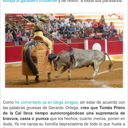
estopa al ganadero onubense
y de refilón, a todos sus partidarios.
Como
he comentado ya en blogs amigos
, sin estar de acuerdo con
las palabras gruesas de Gerardo Ortega,
creo que Tomás Prieto
de la Cal lleva tiempo autootorgándose una supremacía de
bravura, casta o pureza
que los hechos, cuanto menos, ponen en
duda. Ya me cansa su homilía depreciatoria de todo lo que huela a