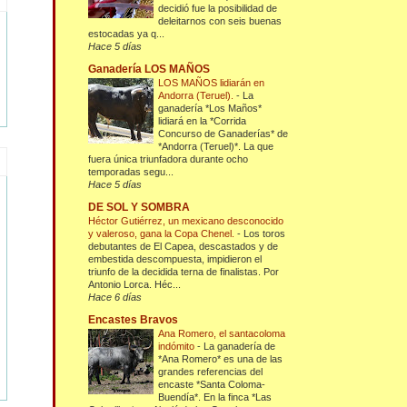
decidió fue la posibilidad de
deleitarnos con seis buenas
estocadas ya q...
Hace 5 días
Ganadería LOS MAÑOS
LOS MAÑOS lidiarán en
Andorra (Teruel).
-
La
ganadería *Los Maños*
lidiará en la *Corrida
Concurso de Ganaderías* de
*Andorra (Teruel)*. La que
fuera única triunfadora durante ocho
temporadas segu...
Hace 5 días
DE SOL Y SOMBRA
Héctor Gutiérrez, un mexicano desconocido
y valeroso, gana la Copa Chenel.
-
Los toros
debutantes de El Capea, descastados y de
embestida descompuesta, impidieron el
triunfo de la decidida terna de finalistas. Por
Antonio Lorca. Héc...
Hace 6 días
Encastes Bravos
Ana Romero, el santacoloma
indómito
-
La ganadería de
*Ana Romero* es una de las
grandes referencias del
encaste *Santa Coloma-
Buendía*. En la finca *Las