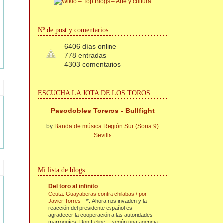
Nº de post y comentarios
6406 días online
778 entradas
4303 comentarios
ESCUCHA LA JOTA DE LOS TOROS
Pasodobles Toreros - Bullfight
by
Banda de música Región Sur (Soria 9)
Sevilla
Mi lista de blogs
Del toro al infinito
Ceuta. Guayaberas contra chilabas / por
Javier Torres
-
*'..Ahora nos invaden y la
reacción del presidente español es
agradecer la cooperación a las autoridades
marroquíes. Don Felipe —según una agencia