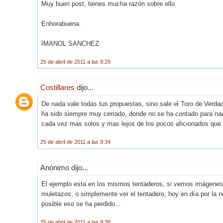
Muy buen post, tienes mucha razón sobre ello.
Enhorabuena.
IMANOL SANCHEZ
25 de abril de 2011 a las 9:29
Costillares
dijo...
De nada vale todas tus propuestas, sino sale el Toro de Verdad 
ha sido siempre muy cerrado, donde no se ha contado para na
cada vez mas solos y mas lejos de los pocos aficionados que
25 de abril de 2011 a las 9:34
Anónimo dijo...
El ejemplo esta en los mismos tentaderos, si vemos imágenes 
muletazos, o simplemente ver el tentadero, hoy en día por la
posible eso se ha perdido...
25 de abril de 2011 a las 9:38