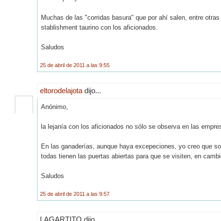
Muchas de las "corridas basura" que por ahí salen, entre otra
stablishment taurino con los aficionados.
Saludos
25 de abril de 2011 a las 9:55
eltorodelajota
dijo...
Anónimo,
la lejanía con los aficionados no sólo se observa en las empre
En las ganaderías, aunque haya excepeciones, yo creo que son 
todas tienen las puertas abiertas para que se visiten, en cambi
Saludos
25 de abril de 2011 a las 9:57
LAGARTITO dijo...