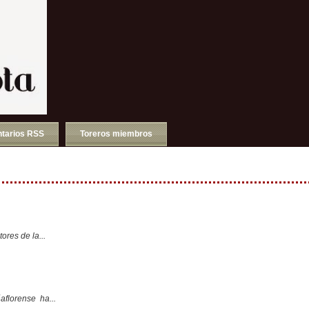
tarios RSS
Toreros miembros
ores de la...
aflorense ha...