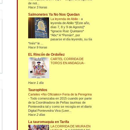
de not...
Hace 3 horas
Salmonetes Ya No Nos Quedan
La leyenda de Abilio
-
a
leyenda de Abilio *[Este año,
días 7, 8 y 9 de Agosto]*
*Ignacio Ruiz Quintano*
*Abc* A *Pemán*, por
pasarse el día leyendo, su tía
*Inés* le ...
Hace 9 horas
EL Rincón de Ordoñez
CARTEL CORRIDA DE
TOROS EN ANDAGUA
-
Hace 1 día
Taurophilos
Carteles «No Oficiales» Feria de la Peregrina
-
Todo comenzaba en 2015 cuando por parte
de la Coordinadora de Peñas taurinas de
Pontevedra tal y como se recogía en el diario
Digital Pontevedra Viva (Leer...
Hace 2 días
La tauromaquia en Tarifa
LA CORRIDA DE MIURA EN