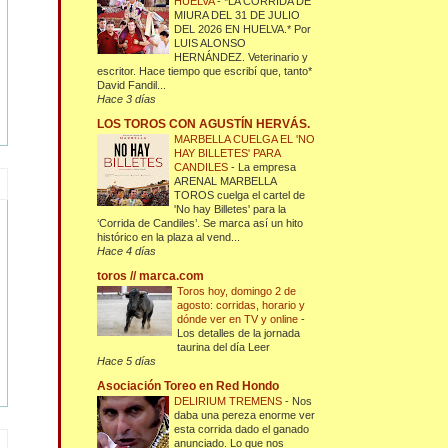
HUELVA
-
*LA CORRIDA DE
MIURA DEL 31 DE JULIO
DEL 2026 EN HUELVA.* Por
LUIS ALONSO
HERNÁNDEZ. Veterinario y
escritor. Hace tiempo que escribí que, tanto*
David Fandil...
Hace 3 días
LOS TOROS CON AGUSTÍN HERVÁS.
MARBELLA CUELGA EL 'NO
HAY BILLETES' PARA
CANDILES
-
La empresa
ARENAL MARBELLA
TOROS cuelga el cartel de
'No hay Billetes' para la
‘Corrida de Candiles’. Se marca así un hito
histórico en la plaza al vend...
Hace 4 días
toros // marca.com
Toros hoy, domingo 2 de
agosto: corridas, horario y
dónde ver en TV y online
-
Los detalles de la jornada
taurina del día Leer
Hace 5 días
Asociación Toreo en Red Hondo
DELIRIUM TREMENS
-
Nos
daba una pereza enorme ver
esta corrida dado el ganado
anunciado. Lo que nos