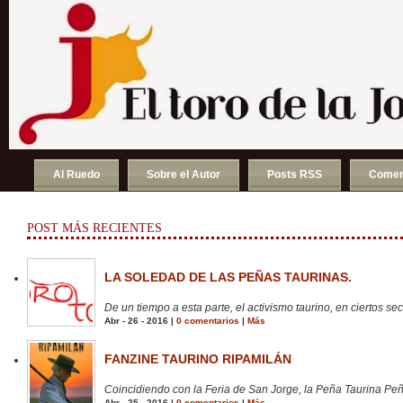
Al Ruedo
Sobre el Autor
Posts RSS
Comen
POST MÁS RECIENTES
LA SOLEDAD DE LAS PEÑAS TAURINAS.
De un tiempo a esta parte, el activismo taurino, en ciertos sect
Abr - 26 - 2016 |
0 comentarios
|
Más
FANZINE TAURINO RIPAMILÁN
Coincidiendo con la Feria de San Jorge, la Peña Taurina Peñ
Abr - 25 - 2016 |
0 comentarios
|
Más