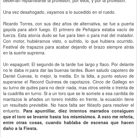
deberían replantearse la profesión, por ellos, y por la profesión.
Una vez desahogado, vayamos a lo sucedido en el ruedo.
Ricardo Torres, con sus diez años de alternativa, se fue a puerta
gayola para abrir fuego. El primero de Peñajara estaba vacío de
fuerza. Esta atonía dudo se fue para bien o para mal del matador.
Con motor, hubiéramos visto, o sufrido, lo que hubiera ocurrido.
Festival de trapazos para acabar dejando el brazo siempre atrás
en la suerte suprema.
Un espagueti. El segundo de la tarde fue largo y flaco. Por delante
no le daba ni para dar las buenas tardes. Buen saludo capotero de
Daniel Cuevas, lo mejor, la media. En la lidia, a punto estuvo de
superarse el Record Guiness de capotazos. Cinco de Gallego en
su turno de quites para no decir nada, mas otros veinte o treinta de
la cuadrilla en turno. Si a un toro que se le somete a esa cantida de
mantazos le añades un torero inédito en frente, la ecuación tiene
un resultado previsible. No hace falta ser filósofo para resolver el
entuerto.
Para apuntillar, diez intentos marrados consiguen
que el toro se levante hasta los mismísimos. A esto me refería,
entre otras cosas, cuando hablaba de escenas que hacen
daño a la Fiesta.