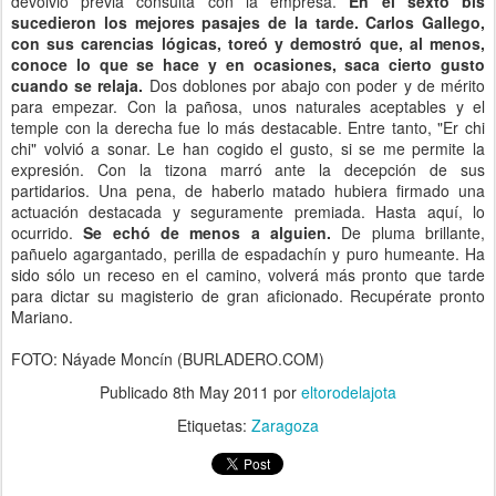
devolvió previa consulta con la empresa.
En el sexto bis
sucedieron los mejores pasajes de la tarde.
Carlos Gallego,
con sus carencias lógicas, toreó y demostró que, al menos,
conoce lo que se hace y en ocasiones, saca cierto gusto
cuando se relaja.
Dos doblones por abajo con poder y de mérito
para empezar. Con la pañosa, unos naturales aceptables y el
temple con la derecha fue lo más destacable. Entre tanto, "Er chi
chi" volvió a sonar. Le han cogido el gusto, si se me permite la
expresión. Con la tizona marró ante la decepción de sus
partidarios. Una pena, de haberlo matado hubiera firmado una
actuación destacada y seguramente premiada. Hasta aquí, lo
ocurrido.
Se echó de menos a alguien.
De pluma brillante,
pañuelo agargantado, perilla de espadachín y puro humeante. Ha
sido sólo un receso en el camino, volverá más pronto que tarde
para dictar su magisterio de gran aficionado. Recupérate pronto
Mariano.
FOTO:
Náyade Moncín (BURLADERO.COM)
Publicado
8th May 2011
por
eltorodelajota
Etiquetas:
Zaragoza