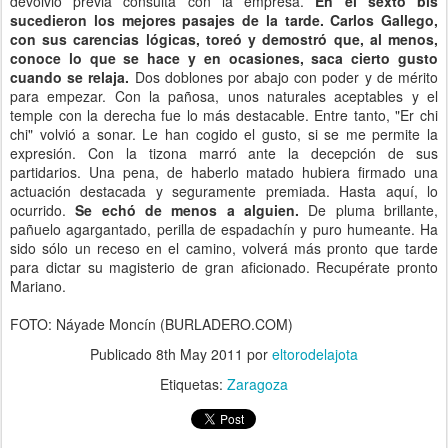
devolvió previa consulta con la empresa.
En el sexto bis
sucedieron los mejores pasajes de la tarde.
Carlos Gallego,
con sus carencias lógicas, toreó y demostró que, al menos,
conoce lo que se hace y en ocasiones, saca cierto gusto
cuando se relaja.
Dos doblones por abajo con poder y de mérito
para empezar. Con la pañosa, unos naturales aceptables y el
temple con la derecha fue lo más destacable. Entre tanto, "Er chi
chi" volvió a sonar. Le han cogido el gusto, si se me permite la
expresión. Con la tizona marró ante la decepción de sus
partidarios. Una pena, de haberlo matado hubiera firmado una
actuación destacada y seguramente premiada. Hasta aquí, lo
ocurrido.
Se echó de menos a alguien.
De pluma brillante,
pañuelo agargantado, perilla de espadachín y puro humeante. Ha
sido sólo un receso en el camino, volverá más pronto que tarde
para dictar su magisterio de gran aficionado. Recupérate pronto
Mariano.
FOTO:
Náyade Moncín (BURLADERO.COM)
Publicado
8th May 2011
por
eltorodelajota
Etiquetas:
Zaragoza