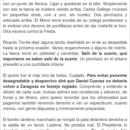
con un punto de fiereza. Ligar y quedarse en el sitio. Simplemente
con eso la faena se hubiera venido arriba. Carlos Gallego muluteó
en pequeñas dosis, uno a uno, sin lucidez. Dos pinchazos y
estocada arriba. El Mene tenía envidia de su colega predecesor y
le endosó otra decena de puntillazos antes de dar matarile al toro.
Otra escena contra la Fiesta.
Ricardo Torrés dejó alguna tanda reseñable en el de su despedida
hasta la próxima ocasión. Varios enganchones y alguno de mérito.
La faena tornó en zafiedad y carreritas.
Salir de la suerte, qué
importante es saber salir de la suerte
. Un pinchazo en el sótano
precedió a una cuchillada infame.
El quinto fué el más toro de todos. Cuajado.
Para evitar ponerme
desagradable y despectivo diré que Daniel Cuevas no debería
volver a Zaragoza en festejo reglado.
Comprendo y entiendo la
afición de cada cual, incluso admiro esa constancia y esfuerzo, de
horas y de dinero, pero quiero recordar que los aficionados que
pagamos también tenemos derecho a ver un espectáculo, cuanto
menos, con gente dispuesta y mínimamente preparada.
El bonito cárdeno manchado se rompió la pata delantera derecha a
la salida de un lance. Lastima. No pintaba mal. El Presidente lo