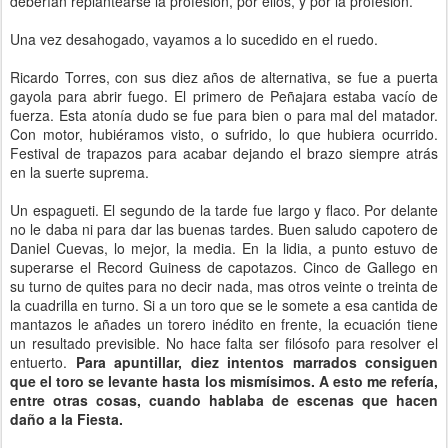
deberían replantearse la profesión, por ellos, y por la profesión.
Una vez desahogado, vayamos a lo sucedido en el ruedo.
Ricardo Torres, con sus diez años de alternativa, se fue a puerta
gayola para abrir fuego. El primero de Peñajara estaba vacío de
fuerza. Esta atonía dudo se fue para bien o para mal del matador.
Con motor, hubiéramos visto, o sufrido, lo que hubiera ocurrido.
Festival de trapazos para acabar dejando el brazo siempre atrás
en la suerte suprema.
Un espagueti. El segundo de la tarde fue largo y flaco. Por delante
no le daba ni para dar las buenas tardes. Buen saludo capotero de
Daniel Cuevas, lo mejor, la media. En la lidia, a punto estuvo de
superarse el Record Guiness de capotazos. Cinco de Gallego en
su turno de quites para no decir nada, mas otros veinte o treinta de
la cuadrilla en turno. Si a un toro que se le somete a esa cantida de
mantazos le añades un torero inédito en frente, la ecuación tiene
un resultado previsible. No hace falta ser filósofo para resolver el
entuerto.
Para apuntillar, diez intentos marrados consiguen
que el toro se levante hasta los mismísimos. A esto me refería,
entre otras cosas, cuando hablaba de escenas que hacen
daño a la Fiesta.