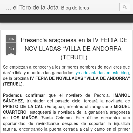
... el Toro de la Jota
Blog de toros
Presencia aragonesa en la IV FERIA DE
JUN
NOVILLADAS "VILLA DE ANDORRA"
15
(TERUEL)
Se empiezan a conocer ya los primeros nombres de novilleros que
darán lidia y muerte a las ganaderías,
ya adelantadas en este blog
,
de la próxima
IV FERIA DE NOVILLADAS "VILLA DE ANDORRA"
(TERUEL).
Podemos confirmar
que el novillero de Pedrola,
IMANOL
SÁNCHEZ
, triunfador del pasado ciclo, toreará la novillada de
PRIETO DE LA CAL
(Veragua), mientras el zaragozano
MIGUEL
CUARTERO
, estoqueará la novillada de la ganadería aragonesa
de
LOS MAÑOS
(Santa Coloma). Este último encuentra una
oportunidad de revindicarse después de soportar la injusticia
taurina, encontrando la puerta cerrada a cal y canto en el primer