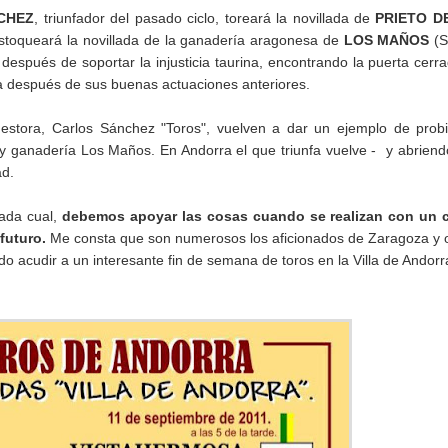
CHEZ
, triunfador del pasado ciclo, toreará la novillada de
PRIETO D
estoqueará la novillada de la ganadería aragonesa de
LOS MAÑOS
(
espués de soportar la injusticia taurina, encontrando la puerta cerr
za después de sus buenas actuaciones anteriores.
estora, Carlos Sánchez "Toros", vuelven a dar un ejemplo de prob
y ganadería Los Maños. En Andorra el que triunfa vuelve - y abriend
ad.
cada cual,
debemos apoyar las cosas cuando se realizan con un c
 futuro.
Me consta que son numerosos los aficionados de Zaragoza y 
do acudir a un interesante fin de semana de toros en la Villa de Andorr