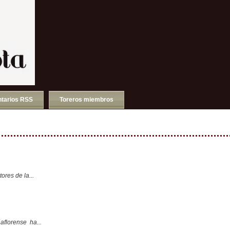
tarios RSS
Toreros miembros
ores de la...
aflorense ha...