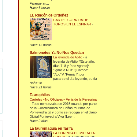
Falange an...
Hace 6 horas
EL Rincón de Ordoñez
CARTEL CORRIDA DE
TOROS EN EL ESPINAR
-
Hace 13 horas
Salmonetes Ya No Nos Quedan
La leyenda de Abilio
-
a
leyenda de Abilio *[Este año,
días 7, 8 y 9 de Agosto]*
*Ignacio Ruiz Quintano*
*Abc* A *Pemán*, por
pasarse el día leyendo, su tía
*Inés* le ...
Hace 21 horas
Taurophilos
Carteles «No Oficiales» Feria de la Peregrina
-
Todo comenzaba en 2015 cuando por parte
de la Coordinadora de Peñas taurinas de
Pontevedra tal y como se recogía en el diario
Digital Pontevedra Viva (Leer...
Hace 2 días
La tauromaquia en Tarifa
LA CORRIDA DE MIURA EN