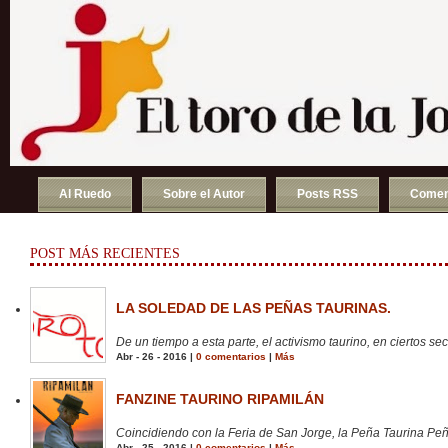
Al Ruedo
Sobre el Autor
Posts RSS
Comen
POST MÁS RECIENTES
LA SOLEDAD DE LAS PEÑAS TAURINAS.
De un tiempo a esta parte, el activismo taurino, en ciertos sect
Abr - 26 - 2016 |
0 comentarios
|
Más
FANZINE TAURINO RIPAMILÁN
Coincidiendo con la Feria de San Jorge, la Peña Taurina Peñ
Abr - 25 - 2016 |
0 comentarios
|
Más