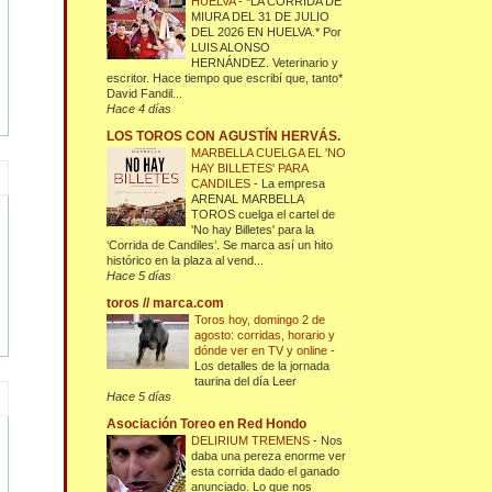
HUELVA
-
*LA CORRIDA DE
MIURA DEL 31 DE JULIO
DEL 2026 EN HUELVA.* Por
LUIS ALONSO
HERNÁNDEZ. Veterinario y
escritor. Hace tiempo que escribí que, tanto*
David Fandil...
Hace 4 días
LOS TOROS CON AGUSTÍN HERVÁS.
MARBELLA CUELGA EL 'NO
HAY BILLETES' PARA
CANDILES
-
La empresa
ARENAL MARBELLA
TOROS cuelga el cartel de
'No hay Billetes' para la
‘Corrida de Candiles’. Se marca así un hito
histórico en la plaza al vend...
Hace 5 días
toros // marca.com
Toros hoy, domingo 2 de
agosto: corridas, horario y
dónde ver en TV y online
-
Los detalles de la jornada
taurina del día Leer
Hace 5 días
Asociación Toreo en Red Hondo
DELIRIUM TREMENS
-
Nos
daba una pereza enorme ver
esta corrida dado el ganado
anunciado. Lo que nos