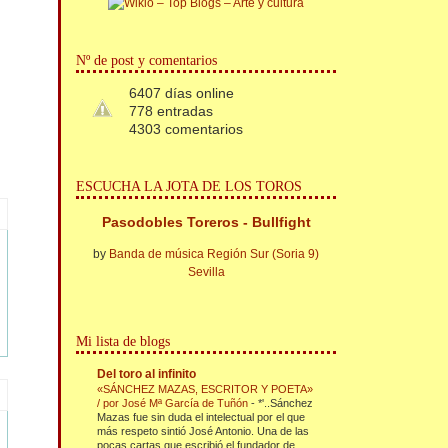
Nº de post y comentarios
6407 días online
778 entradas
4303 comentarios
ESCUCHA LA JOTA DE LOS TOROS
Pasodobles Toreros - Bullfight
by
Banda de música Región Sur (Soria 9)
Sevilla
Mi lista de blogs
Del toro al infinito
«SÁNCHEZ MAZAS, ESCRITOR Y POETA»
/ por José Mª García de Tuñón
-
*'..Sánchez
Mazas fue sin duda el intelectual por el que
más respeto sintió José Antonio. Una de las
pocas cartas que escribió el fundador de