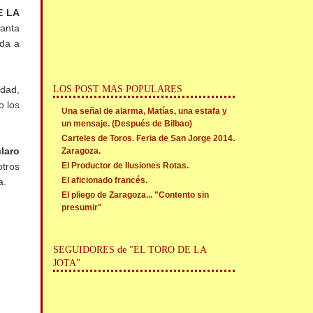
E LA
Santa
ada a
LOS POST MAS POPULARES
idad,
o los
Una señal de alarma, Matías, una estafa y
un mensaje. (Después de Bilbao)
Carteles de Toros. Feria de San Jorge 2014.
laro
Zaragoza.
El Productor de Ilusiones Rotas.
otros
El aficionado francés.
a.
El pliego de Zaragoza... "Contento sin
presumir"
SEGUIDORES de "EL TORO DE LA
JOTA"