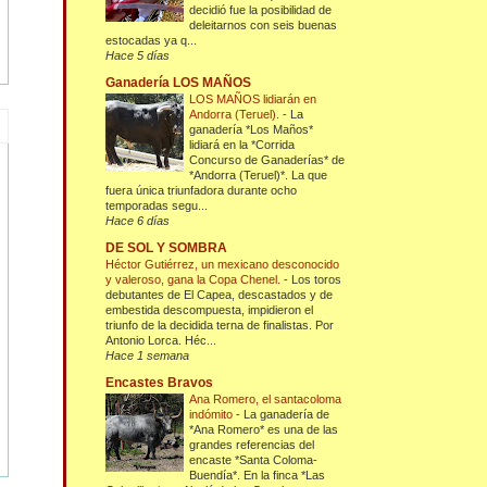
decidió fue la posibilidad de
deleitarnos con seis buenas
estocadas ya q...
Hace 5 días
Ganadería LOS MAÑOS
LOS MAÑOS lidiarán en
Andorra (Teruel).
-
La
ganadería *Los Maños*
lidiará en la *Corrida
Concurso de Ganaderías* de
*Andorra (Teruel)*. La que
fuera única triunfadora durante ocho
temporadas segu...
Hace 6 días
DE SOL Y SOMBRA
Héctor Gutiérrez, un mexicano desconocido
y valeroso, gana la Copa Chenel.
-
Los toros
debutantes de El Capea, descastados y de
embestida descompuesta, impidieron el
triunfo de la decidida terna de finalistas. Por
Antonio Lorca. Héc...
Hace 1 semana
Encastes Bravos
Ana Romero, el santacoloma
indómito
-
La ganadería de
*Ana Romero* es una de las
grandes referencias del
encaste *Santa Coloma-
Buendía*. En la finca *Las