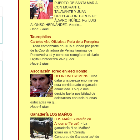
PUERTO DE SANTA MARÍA
CON MORANTE,
TALAVANTE Y JUAN
ORTEGA CON TOROS DE
ÁLVARO NÚÑEZ. Por LUIS
ALONSO HERNÁNDEZ. Veterin...
Hace 2 días
Taurophilos
Carteles «No Oficiales» Feria de la Peregrina
-
Todo comenzaba en 2015 cuando por parte
de la Coordinadora de Peñas taurinas de
Pontevedra tal y como se recogía en el diario
Digital Pontevedra Viva (Leer...
Hace 3 días
Asociación Toreo en Red Hondo
DELIRIUM TREMENS
-
Nos
daba una pereza enorme ver
esta corrida dado el ganado
anunciado. Lo que nos
decidió fue la posibilidad de
deleitarnos con seis buenas
estocadas ya q...
Hace 6 días
Ganadería LOS MAÑOS
LOS MAÑOS lidiarán en
Andorra (Teruel).
-
La
ganadería *Los Maños*
lidiará en la *Corrida
Concurso de Ganaderías* de