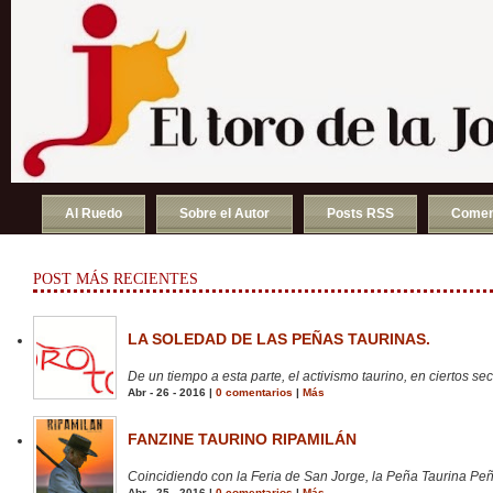
Al Ruedo
Sobre el Autor
Posts RSS
Comen
POST MÁS RECIENTES
LA SOLEDAD DE LAS PEÑAS TAURINAS.
De un tiempo a esta parte, el activismo taurino, en ciertos sect
Abr - 26 - 2016 |
0 comentarios
|
Más
FANZINE TAURINO RIPAMILÁN
Coincidiendo con la Feria de San Jorge, la Peña Taurina Peñ
Abr - 25 - 2016 |
0 comentarios
|
Más