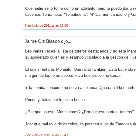
Que nadie se lo tome como un adelanto, pero te puedo dar un
oscense. Toma nota; "Yerbabuena", Mª Carmen camacho y Garc
7 de junio de 2011 a las 12:00
Jaime Oiz Blasco dijo...
Leo varias veces la lista de toreros destacados y no está Man
su apoderado quien es y estando vinculado a la gestion de H
El que si está es Morenito. Que rarito también. Está batiend
margen de los toros que se le va buenos, como Cesar.
Y la corrida concurso no se va a celebrar. Que raro. Ha muerto.
Ponce y Talavante lo unico bueno
¿Por que no esta Manzanares? ¿Por que estan otros toreros?
Joer que mal rollo de carteles, se parecen a los de Zaragoza d
7 de junio de 2011 a las 13:47