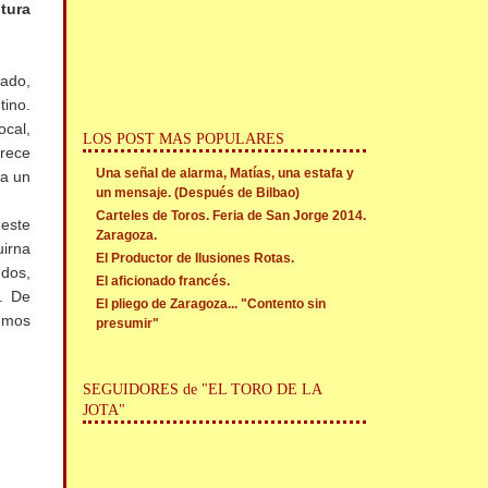
tura
sado,
tino.
ocal,
LOS POST MAS POPULARES
arece
Una señal de alarma, Matías, una estafa y
 a un
un mensaje. (Después de Bilbao)
Carteles de Toros. Feria de San Jorge 2014.
 este
Zaragoza.
irna
El Productor de Ilusiones Rotas.
dos,
El aficionado francés.
r. De
El pliego de Zaragoza... "Contento sin
demos
presumir"
SEGUIDORES de "EL TORO DE LA
JOTA"