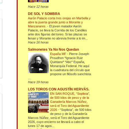
Hace 12 horas
DE SOL Y SOMBRA
Aarón Palacio corta tres orejas en Marbella y
abre la puerta grande junto a Morante y
Manzanares.
-
El joven matador Aarón
Palacio, se lleva la Corrida de los Candiles
ante dos figuras del toreo. Si las plazas se
llenan y Morante no abrevia frente a lo im...
Hace 16 horas
Salmonetes Ya No Nos Quedan
España MF
-
Pierre-Joseph
Proudhon *Ignacio Ruiz
Quintano* *Abc* España,
Monarquía Federal. He aquí
la cuadratura del círculo que
propone un filósofo sanchista
...
Hace 19 horas
LOS TOROS CON AGUSTÍN HERVÁS.
EN SAN ROQUE, “Soplista”,
de 500 kilos de peso y de la
Ganadería Marcos Núñez,
será el Toro del Aguardiente
2026
-
“Soplista”, de 500 kilos
de peso y de la Ganadería
Marcos Núñez, será el Toro del Aguardiente
2026, cuyo encierro se llevará a cabo el
lunes 17 de agos...