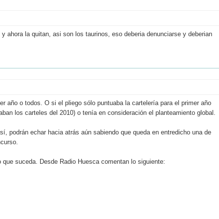
 y ahora la quitan, asi son los taurinos, eso deberia denunciarse y deberian
r año o todos. O si el pliego sólo puntuaba la cartelería para el primer año
n los carteles del 2010) o tenía en consideración el planteamiento global.
s así, podrán echar hacia atrás aún sabiendo que queda en entredicho una de
ncurso.
 lo que suceda. Desde Radio Huesca comentan lo siguiente: