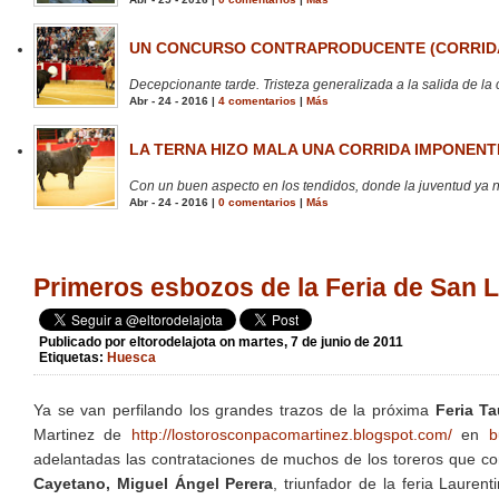
UN CONCURSO CONTRAPRODUCENTE (CORRIDA
Decepcionante tarde. Tristeza generalizada a la salida de la 
Abr - 24 - 2016 |
4 comentarios
|
Más
LA TERNA HIZO MALA UNA CORRIDA IMPONENTE
Con un buen aspecto en los tendidos, donde la juventud ya no
Abr - 24 - 2016 |
0 comentarios
|
Más
Primeros esbozos de la Feria de San 
Publicado por
eltorodelajota
on martes, 7 de junio de 2011
Etiquetas:
Huesca
Ya se van perfilando los grandes trazos de la próxima
Feria T
Martinez de
http://lostorosconpacomartinez.blogspot.com/
en
b
adelantadas las contrataciones de muchos de los toreros que c
Cayetano, Miguel Ángel Perera
, triunfador de la feria Lauren