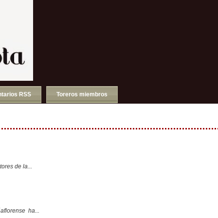
tarios RSS
Toreros miembros
ores de la...
aflorense ha...