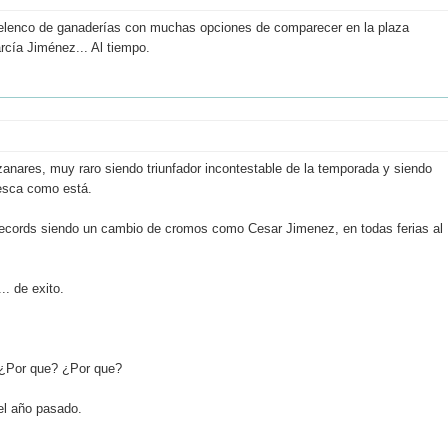
 elenco de ganaderías con muchas opciones de comparecer en la plaza
ía Jiménez... Al tiempo.
zanares, muy raro siendo triunfador incontestable de la temporada y siendo
uesca como está.
o records siendo un cambio de cromos como Cesar Jimenez, en todas ferias al
.. de exito.
 ¿Por que? ¿Por que?
el año pasado.