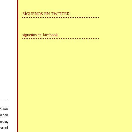
SÍGUENOS EN TWITTER
siguenos en facebook
Paco
tante
nce,
nuel