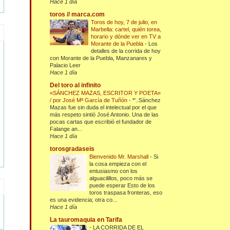
Hace 1 día
toros // marca.com
Toros de hoy, 7 de julio, en
Marbella: cartel, quién torea,
horario y dónde ver en TV a
Morante de la Puebla
-
Los
detalles de la corrida de hoy
con Morante de la Puebla, Manzanares y
Palacio Leer
Hace 1 día
Del toro al infinito
«SÁNCHEZ MAZAS, ESCRITOR Y POETA»
/ por José Mª García de Tuñón
-
*'..Sánchez
Mazas fue sin duda el intelectual por el que
más respeto sintió José Antonio. Una de las
pocas cartas que escribió el fundador de
Falange an...
Hace 1 día
torosgradaseis
Bienvenido Mr. Marshall
-
Si
la cosa empieza con el
entusiasmo con los
alguacilillos, poco más se
puede esperar Esto de los
toros traspasa fronteras, eso
es una evidencia; otra co...
Hace 1 día
La tauromaquia en Tarifa
-
LA CORRIDA DE EL