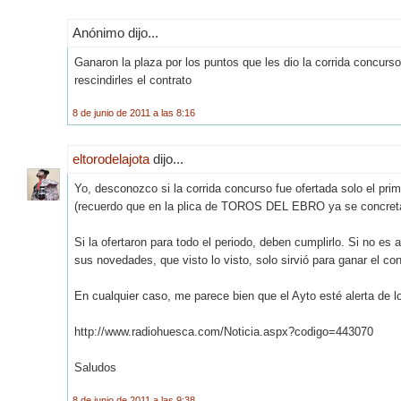
Anónimo dijo...
Ganaron la plaza por los puntos que les dio la corrida concurso
rescindirles el contrato
8 de junio de 2011 a las 8:16
eltorodelajota
dijo...
Yo, desconozco si la corrida concurso fue ofertada solo el prime
(recuerdo que en la plica de TOROS DEL EBRO ya se concretaba
Si la ofertaron para todo el periodo, deben cumplirlo. Si no e
sus novedades, que visto lo visto, solo sirvió para ganar el co
En cualquier caso, me parece bien que el Ayto esté alerta de
http://www.radiohuesca.com/Noticia.aspx?codigo=443070
Saludos
8 de junio de 2011 a las 9:38