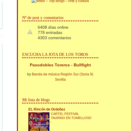
Nº de post y comentarios
6408 días online
778 entradas
4303 comentarios
ESCUCHA LA JOTA DE LOS TOROS
Pasodobles Toreros - Bullfight
by
Banda de música Región Sur (Soria 9)
Sevilla
Mi lista de blogs
EL Rincón de Ordoñez
CARTEL FESTIVAL
TAURINO EN TOMELLOSO
-