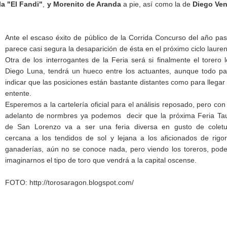
la "El Fandi"
,
y Morenito de Aranda
a pie
, así como la de
Diego Ven
Ante el escaso éxito de público de la Corrida Concurso del año pa
parece casi segura la desaparición de ésta en el próximo ciclo lauren
Otra de los interrogantes de la Feria será si finalmente el torero l
Diego Luna, tendrá un hueco entre los actuantes, aunque todo p
indicar que las posiciones están bastante distantes como para llegar
entente.
Esperemos a la cartelería oficial para el análisis reposado, pero con
adelanto de normbres ya podemos decir que la próxima Feria Tau
de San Lorenzo va a ser una feria diversa en gusto de coletu
cercana a los tendidos de sol y lejana a los aficionados de rigo
ganaderías, aún no se conoce nada, pero viendo los toreros, po
imaginarnos el tipo de toro que vendrá a la capital oscense.
FOTO: http://torosaragon.blogspot.com/