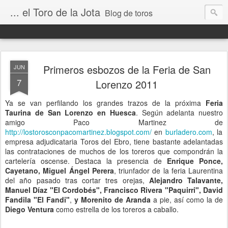
... el Toro de la Jota
Blog de toros
Primeros esbozos de la Feria de San
JUN
7
Lorenzo 2011
Ya se van perfilando los grandes trazos de la próxima
Feria
Taurina de San Lorenzo en Huesca
. Según adelanta nuestro
amigo Paco Martinez de
http://lostorosconpacomartinez.blogspot.com/
en
burladero.com
, la
empresa adjudicataria Toros del Ebro, tiene bastante adelantadas
las contrataciones de muchos de los toreros que compondrán la
cartelería oscense. Destaca la presencia de
Enrique Ponce,
Cayetano, Miguel Ángel Perera
, triunfador de la feria Laurentina
del año pasado tras cortar tres orejas,
Alejandro Talavante,
Manuel Díaz "El Cordobés", Francisco Rivera "Paquirri", David
Fandila "El Fandi"
,
y Morenito de Aranda
a pie
, así como la de
Diego Ventura
como estrella de los toreros a caballo.