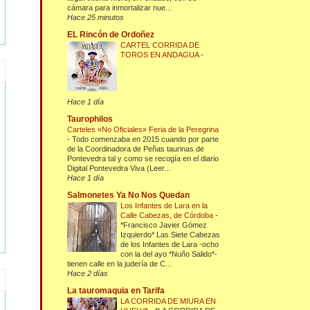
cámara para inmortalizar nue...
Hace 25 minutos
EL Rincón de Ordoñez
CARTEL CORRIDA DE
TOROS EN ANDAGUA
-
Hace 1 día
Taurophilos
Carteles «No Oficiales» Feria de la Peregrina
-
Todo comenzaba en 2015 cuando por parte
de la Coordinadora de Peñas taurinas de
Pontevedra tal y como se recogía en el diario
Digital Pontevedra Viva (Leer...
Hace 1 día
Salmonetes Ya No Nos Quedan
Los Infantes de Lara en la
Calle Cabezas, de Córdoba
-
*Francisco Javier Gómez
Izquierdo* Las Siete Cabezas
de los Infantes de Lara -ocho
con la del ayo *Nuño Salido*-
tienen calle en la judería de C...
Hace 2 días
La tauromaquia en Tarifa
LA CORRIDA DE MIURA EN