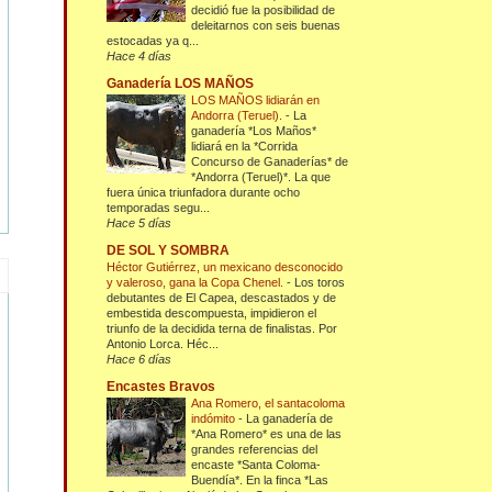
decidió fue la posibilidad de
deleitarnos con seis buenas
estocadas ya q...
Hace 4 días
Ganadería LOS MAÑOS
LOS MAÑOS lidiarán en
Andorra (Teruel).
-
La
ganadería *Los Maños*
lidiará en la *Corrida
Concurso de Ganaderías* de
*Andorra (Teruel)*. La que
fuera única triunfadora durante ocho
temporadas segu...
Hace 5 días
DE SOL Y SOMBRA
Héctor Gutiérrez, un mexicano desconocido
y valeroso, gana la Copa Chenel.
-
Los toros
debutantes de El Capea, descastados y de
embestida descompuesta, impidieron el
triunfo de la decidida terna de finalistas. Por
Antonio Lorca. Héc...
Hace 6 días
Encastes Bravos
Ana Romero, el santacoloma
indómito
-
La ganadería de
*Ana Romero* es una de las
grandes referencias del
encaste *Santa Coloma-
Buendía*. En la finca *Las