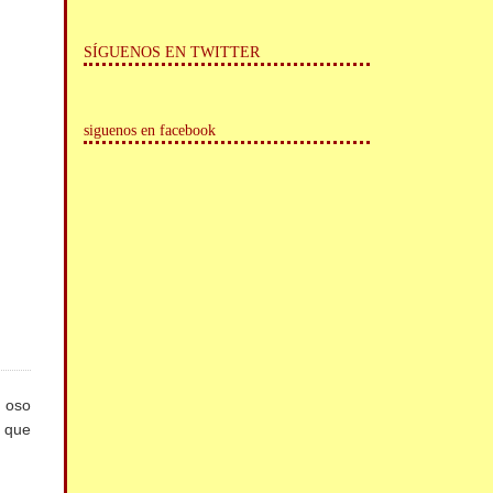
SÍGUENOS EN TWITTER
siguenos en facebook
l oso
o que