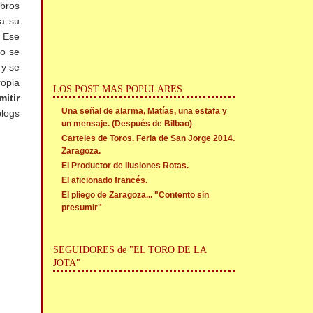
ibros
ra su
. Ese
do se
 y se
ropia
LOS POST MAS POPULARES
mitir
Una señal de alarma, Matías, una estafa y
blogs
un mensaje. (Después de Bilbao)
Carteles de Toros. Feria de San Jorge 2014.
Zaragoza.
El Productor de Ilusiones Rotas.
El aficionado francés.
El pliego de Zaragoza... "Contento sin
presumir"
SEGUIDORES de "EL TORO DE LA
JOTA"