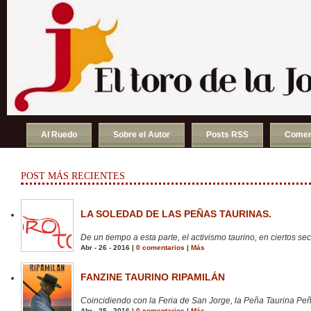
Al Ruedo
Sobre el Autor
Posts RSS
Comen
POST MÁS RECIENTES
LA SOLEDAD DE LAS PEÑAS TAURINAS.
De un tiempo a esta parte, el activismo taurino, en ciertos sect
Abr - 26 - 2016 |
0 comentarios
|
Más
FANZINE TAURINO RIPAMILÁN
Coincidiendo con la Feria de San Jorge, la Peña Taurina Peñ
Abr - 25 - 2016 |
0 comentarios
|
Más