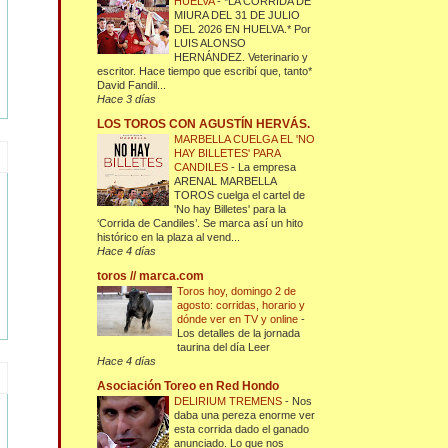
HUELVA
-
*LA CORRIDA DE
MIURA DEL 31 DE JULIO
DEL 2026 EN HUELVA.* Por
LUIS ALONSO
HERNÁNDEZ. Veterinario y
escritor. Hace tiempo que escribí que, tanto*
David Fandil...
Hace 3 días
LOS TOROS CON AGUSTÍN HERVÁS.
MARBELLA CUELGA EL 'NO
HAY BILLETES' PARA
CANDILES
-
La empresa
ARENAL MARBELLA
TOROS cuelga el cartel de
'No hay Billetes' para la
‘Corrida de Candiles’. Se marca así un hito
histórico en la plaza al vend...
Hace 4 días
toros // marca.com
Toros hoy, domingo 2 de
agosto: corridas, horario y
dónde ver en TV y online
-
Los detalles de la jornada
taurina del día Leer
Hace 4 días
Asociación Toreo en Red Hondo
DELIRIUM TREMENS
-
Nos
daba una pereza enorme ver
esta corrida dado el ganado
anunciado. Lo que nos