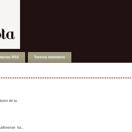
tarios RSS
Toreros miembros
ores de la...
aflorense ha...