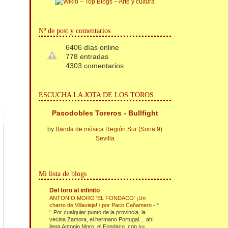
Nº de post y comentarios
6406 días online
778 entradas
4303 comentarios
ESCUCHA LA JOTA DE LOS TOROS
Pasodobles Toreros - Bullfight
by
Banda de música Región Sur (Soria 9)
Sevilla
Mi lista de blogs
Del toro al infinito
ANTONIO MORO 'EL FONDACO' ¡Un
charro de Villavieja! / por Paco Cañamero
-
*
'..Por cualquier punto de la provincia, la
vecina Zamora, el hermano Portugal… ahí
llega Antonio Moro, el Fondaco, con su