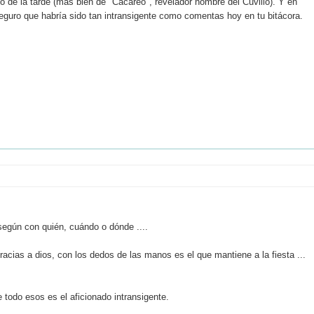
o de la tarde (más bien de "Cacareo", revelador nombre del Cuvillo). Y en
 seguro que habría sido tan intransigente como comentas hoy en tu bitácora.
 según con quién, cuándo o dónde ....
racias a dios, con los dedos de las manos es el que mantiene a la fiesta ...
 todo esos es el aficionado intransigente.