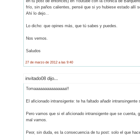
en tu post de entonces) en Youtube con la crónica de Barquerit
frío, sin paños calientes, pensé que si yo hubiese estado allí
Ahí lo dejo...
Lo dicho: que opines más, que tú sabes y puedes.
Nos vemos.
Saludos
27 de marzo de 2012 a las 9:40
invitado08 dijo...
Tomaaaaaaaaaaaaaaa!!
El aficionado intransigente: te ha faltado añadir intransingente
Pero vamos que si el aficionado intransigente que se cuenta, g
mal vamos.
Peor, sin duda, es la consecuencia de tu post: solo el que hace