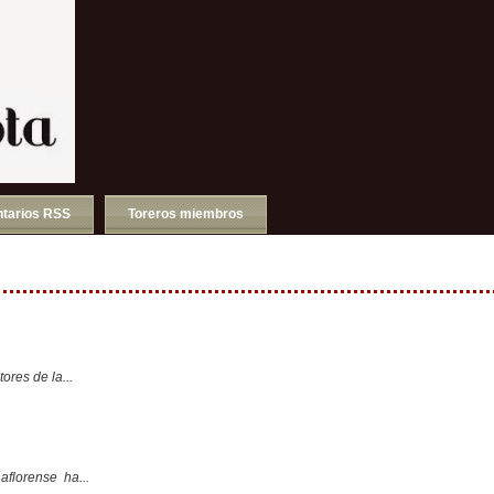
tarios RSS
Toreros miembros
ores de la...
aflorense ha...