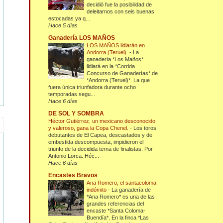
decidió fue la posibilidad de
deleitarnos con seis buenas
estocadas ya q...
Hace 5 días
Ganadería LOS MAÑOS
LOS MAÑOS lidiarán en
Andorra (Teruel).
-
La
ganadería *Los Maños*
lidiará en la *Corrida
Concurso de Ganaderías* de
*Andorra (Teruel)*. La que
fuera única triunfadora durante ocho
temporadas segu...
Hace 6 días
DE SOL Y SOMBRA
Héctor Gutiérrez, un mexicano desconocido
y valeroso, gana la Copa Chenel.
-
Los toros
debutantes de El Capea, descastados y de
embestida descompuesta, impidieron el
triunfo de la decidida terna de finalistas. Por
Antonio Lorca. Héc...
Hace 6 días
Encastes Bravos
Ana Romero, el santacoloma
indómito
-
La ganadería de
*Ana Romero* es una de las
grandes referencias del
encaste *Santa Coloma-
Buendía*. En la finca *Las