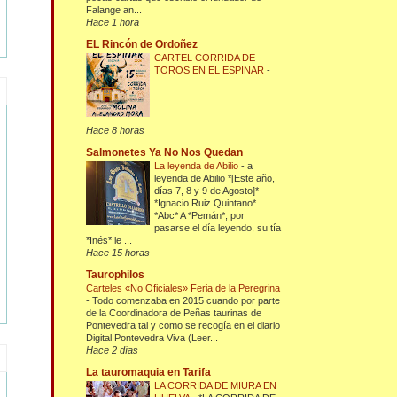
Falange an...
Hace 1 hora
EL Rincón de Ordoñez
CARTEL CORRIDA DE
TOROS EN EL ESPINAR
-
Hace 8 horas
Salmonetes Ya No Nos Quedan
La leyenda de Abilio
-
a
leyenda de Abilio *[Este año,
días 7, 8 y 9 de Agosto]*
*Ignacio Ruiz Quintano*
*Abc* A *Pemán*, por
pasarse el día leyendo, su tía
*Inés* le ...
Hace 15 horas
Taurophilos
Carteles «No Oficiales» Feria de la Peregrina
-
Todo comenzaba en 2015 cuando por parte
de la Coordinadora de Peñas taurinas de
Pontevedra tal y como se recogía en el diario
Digital Pontevedra Viva (Leer...
Hace 2 días
La tauromaquia en Tarifa
LA CORRIDA DE MIURA EN