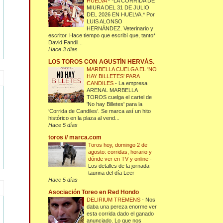
HUELVA
-
*LA CORRIDA DE
MIURA DEL 31 DE JULIO
DEL 2026 EN HUELVA.* Por
LUIS ALONSO
HERNÁNDEZ. Veterinario y
escritor. Hace tiempo que escribí que, tanto*
David Fandil...
Hace 3 días
LOS TOROS CON AGUSTÍN HERVÁS.
MARBELLA CUELGA EL 'NO
HAY BILLETES' PARA
CANDILES
-
La empresa
ARENAL MARBELLA
TOROS cuelga el cartel de
'No hay Billetes' para la
‘Corrida de Candiles’. Se marca así un hito
histórico en la plaza al vend...
Hace 5 días
toros // marca.com
Toros hoy, domingo 2 de
agosto: corridas, horario y
dónde ver en TV y online
-
Los detalles de la jornada
taurina del día Leer
Hace 5 días
Asociación Toreo en Red Hondo
DELIRIUM TREMENS
-
Nos
daba una pereza enorme ver
esta corrida dado el ganado
anunciado. Lo que nos