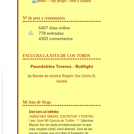
Nº de post y comentarios
6407 días online
778 entradas
4303 comentarios
ESCUCHA LA JOTA DE LOS TOROS
Pasodobles Toreros - Bullfight
by
Banda de música Región Sur (Soria 9)
Sevilla
Mi lista de blogs
Del toro al infinito
«SÁNCHEZ MAZAS, ESCRITOR Y POETA»
/ por José Mª García de Tuñón
-
*'..Sánchez
Mazas fue sin duda el intelectual por el que
más respeto sintió José Antonio. Una de las
pocas cartas que escribió el fundador de