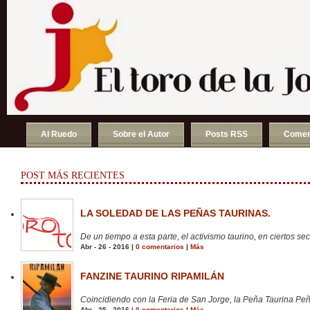
Al Ruedo
Sobre el Autor
Posts RSS
Comen
POST MÁS RECIENTES
LA SOLEDAD DE LAS PEÑAS TAURINAS.
De un tiempo a esta parte, el activismo taurino, en ciertos sect
Abr - 26 - 2016 |
0 comentarios
|
Más
FANZINE TAURINO RIPAMILÁN
Coincidiendo con la Feria de San Jorge, la Peña Taurina Peñ
Abr - 25 - 2016 |
0 comentarios
|
Más