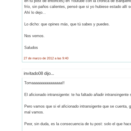
en tu post de entonces) en Youtube con la crónica de Barquerit
frío, sin paños calientes, pensé que si yo hubiese estado allí
Ahí lo dejo...
Lo dicho: que opines más, que tú sabes y puedes.
Nos vemos.
Saludos
27 de marzo de 2012 a las 9:40
invitado08 dijo...
Tomaaaaaaaaaaaaaaa!!
El aficionado intransigente: te ha faltado añadir intransingente
Pero vamos que si el aficionado intransigente que se cuenta, g
mal vamos.
Peor, sin duda, es la consecuencia de tu post: solo el que hace