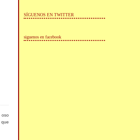
SÍGUENOS EN TWITTER
siguenos en facebook
l oso
o que