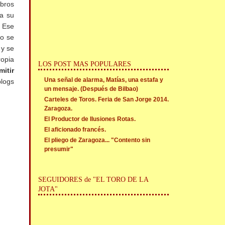
ibros
ra su
. Ese
do se
 y se
ropia
LOS POST MAS POPULARES
mitir
Una señal de alarma, Matías, una estafa y
blogs
un mensaje. (Después de Bilbao)
Carteles de Toros. Feria de San Jorge 2014.
Zaragoza.
El Productor de Ilusiones Rotas.
El aficionado francés.
El pliego de Zaragoza... "Contento sin
presumir"
SEGUIDORES de "EL TORO DE LA
JOTA"