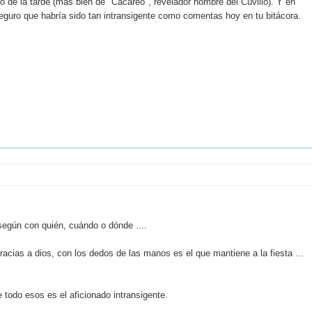
o de la tarde (más bien de "Cacareo", revelador nombre del Cuvillo). Y en
 seguro que habría sido tan intransigente como comentas hoy en tu bitácora.
 según con quién, cuándo o dónde ....
racias a dios, con los dedos de las manos es el que mantiene a la fiesta ...
 todo esos es el aficionado intransigente.