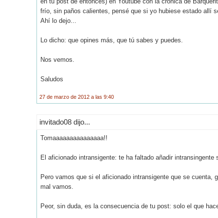
en tu post de entonces) en Youtube con la crónica de Barquerit
frío, sin paños calientes, pensé que si yo hubiese estado allí
Ahí lo dejo...
Lo dicho: que opines más, que tú sabes y puedes.
Nos vemos.
Saludos
27 de marzo de 2012 a las 9:40
invitado08 dijo...
Tomaaaaaaaaaaaaaaa!!
El aficionado intransigente: te ha faltado añadir intransingente
Pero vamos que si el aficionado intransigente que se cuenta, g
mal vamos.
Peor, sin duda, es la consecuencia de tu post: solo el que hace