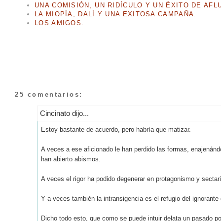
UNA COMISIÓN, UN RIDÍCULO Y UN ÉXITO DE AFL
LA MIOPÍA, DALÍ Y UNA EXITOSA CAMPAÑA.
LOS AMIGOS.
25 comentarios:
Cincinato dijo...
Estoy bastante de acuerdo, pero habría que matizar.
A veces a ese aficionado le han perdido las formas, enajenánd
han abierto abismos.
A veces el rigor ha podido degenerar en protagonismo y sectar
Y a veces también la intransigencia es el refugio del ignorante 
Dicho todo esto, que como se puede intuir delata un pasado po