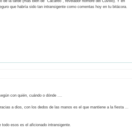
o de la tarde (más bien de "Cacareo", revelador nombre del Cuvillo). Y en
 seguro que habría sido tan intransigente como comentas hoy en tu bitácora.
 según con quién, cuándo o dónde ....
racias a dios, con los dedos de las manos es el que mantiene a la fiesta ...
 todo esos es el aficionado intransigente.