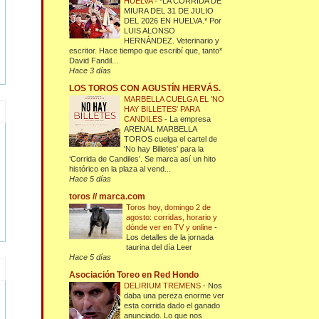
HUELVA
-
*LA CORRIDA DE
MIURA DEL 31 DE JULIO
DEL 2026 EN HUELVA.* Por
LUIS ALONSO
HERNÁNDEZ. Veterinario y
escritor. Hace tiempo que escribí que, tanto*
David Fandil...
Hace 3 días
LOS TOROS CON AGUSTÍN HERVÁS.
MARBELLA CUELGA EL 'NO
HAY BILLETES' PARA
CANDILES
-
La empresa
ARENAL MARBELLA
TOROS cuelga el cartel de
'No hay Billetes' para la
‘Corrida de Candiles’. Se marca así un hito
histórico en la plaza al vend...
Hace 5 días
toros // marca.com
Toros hoy, domingo 2 de
agosto: corridas, horario y
dónde ver en TV y online
-
Los detalles de la jornada
taurina del día Leer
Hace 5 días
Asociación Toreo en Red Hondo
DELIRIUM TREMENS
-
Nos
daba una pereza enorme ver
esta corrida dado el ganado
anunciado. Lo que nos