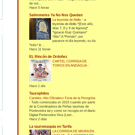
de not...
Hace 5 horas
Salmonetes Ya No Nos Quedan
La leyenda de Abilio
-
a
leyenda de Abilio *[Este año,
días 7, 8 y 9 de Agosto]*
*Ignacio Ruiz Quintano*
*Abc* A *Pemán*, por
pasarse el día leyendo, su tía
*Inés* le ...
Hace 11 horas
EL Rincón de Ordoñez
CARTEL CORRIDA DE
TOROS EN ANDAGUA
-
Hace 1 día
Taurophilos
Carteles «No Oficiales» Feria de la Peregrina
-
Todo comenzaba en 2015 cuando por parte
de la Coordinadora de Peñas taurinas de
Pontevedra tal y como se recogía en el diario
Digital Pontevedra Viva (Leer...
Hace 2 días
La tauromaquia en Tarifa
LA CORRIDA DE MIURA EN