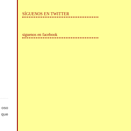
SÍGUENOS EN TWITTER
siguenos en facebook
l oso
o que