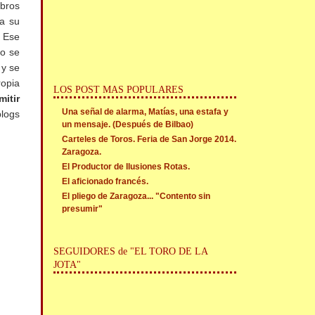
ibros
ra su
. Ese
do se
 y se
ropia
LOS POST MAS POPULARES
mitir
Una señal de alarma, Matías, una estafa y
blogs
un mensaje. (Después de Bilbao)
Carteles de Toros. Feria de San Jorge 2014.
Zaragoza.
El Productor de Ilusiones Rotas.
El aficionado francés.
El pliego de Zaragoza... "Contento sin
presumir"
SEGUIDORES de "EL TORO DE LA
JOTA"