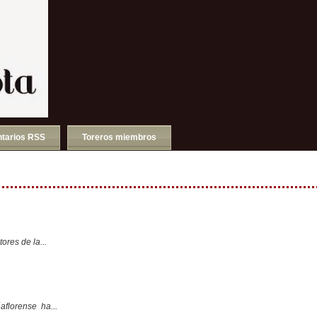
tarios RSS
Toreros miembros
ores de la...
aflorense ha...