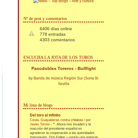
Nº de post y comentarios
6406 días online
778 entradas
4303 comentarios
ESCUCHA LA JOTA DE LOS TOROS
Pasodobles Toreros - Bullfight
by
Banda de música Región Sur (Soria 9)
Sevilla
Mi lista de blogs
Del toro al infinito
Ceuta. Guayaberas contra chilabas / por
Javier Torres
-
*'..Ahora nos invaden y la
reacción del presidente español es
agradecer la cooperación a las autoridades
marroquíes. Don Felipe —según una agencia