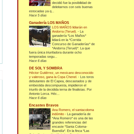
decidió fue la posibilidad de
deleitarnos con seis buenas
estocadas ya q...
Hace 5 días
Ganadería LOS MAÑOS
LOS MAÑOS lidiarán en
Andorra (Teruel).
-
La
ganadería *Los Maños*
lidiará en la *Corrida
Concurso de Ganaderías* de
*Andorra (Teruel)*. La que
fuera única triunfadora durante ocho
temporadas segu...
Hace 6 días
DE SOL Y SOMBRA
Héctor Gutiérrez, un mexicano desconocido
y valeroso, gana la Copa Chenel.
-
Los toros
debutantes de El Capea, descastados y de
embestida descompuesta, impidieron el
triunfo de la decidida terna de finalistas. Por
Antonio Lorca. Héc...
Hace 6 días
Encastes Bravos
Ana Romero, el santacoloma
indómito
-
La ganadería de
*Ana Romero* es una de las
grandes referencias del
encaste *Santa Coloma-
Buendía*. En la finca *Las