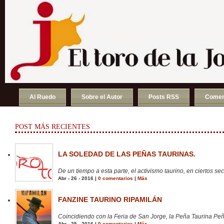
Al Ruedo
Sobre el Autor
Posts RSS
Comen
POST MÁS RECIENTES
LA SOLEDAD DE LAS PEÑAS TAURINAS.
De un tiempo a esta parte, el activismo taurino, en ciertos sect
Abr - 26 - 2016 |
0 comentarios
|
Más
FANZINE TAURINO RIPAMILÁN
Coincidiendo con la Feria de San Jorge, la Peña Taurina Peñ
Abr - 25 - 2016 |
0 comentarios
|
Más