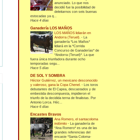
anunciado. Lo que nos
decidió fue la posibilidad de
deleitarnos con seis buenas
estocadas ya q...
Hace 4 días
Ganadería LOS MAÑOS
LOS MAÑOS lidiarán en
Andorra (Teruel).
-
La
ganadería *Los Maños*
lidiará en la *Corrida
Concurso de Ganaderías* de
*Andorra (Teruel)*. La que
fuera única triunfadora durante ocho
temporadas segu...
Hace 5 días
DE SOL Y SOMBRA
Héctor Gutiérrez, un mexicano desconocido
y valeroso, gana la Copa Chenel.
-
Los toros
debutantes de El Capea, descastados y de
embestida descompuesta, impidieron el
triunfo de la decidida terna de finalistas. Por
Antonio Lorca. Héc...
Hace 6 días
Encastes Bravos
Ana Romero, el santacoloma
indómito
-
La ganadería de
*Ana Romero* es una de las
grandes referencias del
encaste *Santa Coloma-