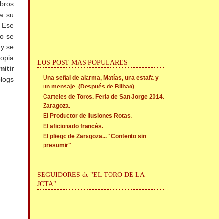
ibros
ra su
. Ese
do se
 y se
ropia
LOS POST MAS POPULARES
mitir
Una señal de alarma, Matías, una estafa y
blogs
un mensaje. (Después de Bilbao)
Carteles de Toros. Feria de San Jorge 2014.
Zaragoza.
El Productor de Ilusiones Rotas.
El aficionado francés.
El pliego de Zaragoza... "Contento sin
presumir"
SEGUIDORES de "EL TORO DE LA
JOTA"