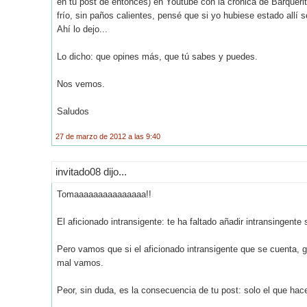
en tu post de entonces) en Youtube con la crónica de Barquerit
frío, sin paños calientes, pensé que si yo hubiese estado allí
Ahí lo dejo...
Lo dicho: que opines más, que tú sabes y puedes.
Nos vemos.
Saludos
27 de marzo de 2012 a las 9:40
invitado08 dijo...
Tomaaaaaaaaaaaaaaa!!
El aficionado intransigente: te ha faltado añadir intransingente
Pero vamos que si el aficionado intransigente que se cuenta, g
mal vamos.
Peor, sin duda, es la consecuencia de tu post: solo el que hace