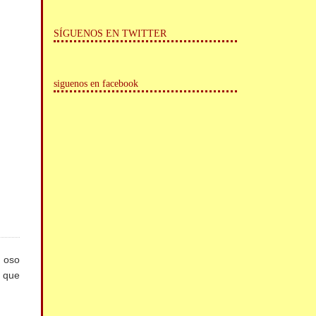
SÍGUENOS EN TWITTER
siguenos en facebook
l oso
o que