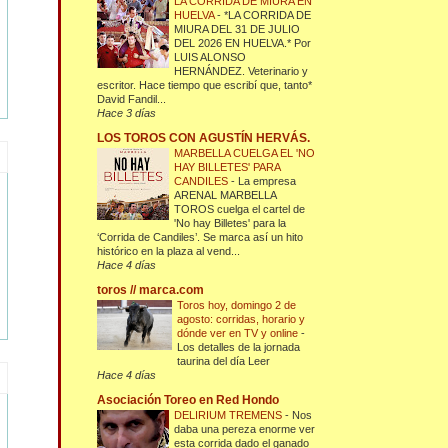
LA CORRIDA DE MIURA EN
HUELVA
-
*LA CORRIDA DE
MIURA DEL 31 DE JULIO
DEL 2026 EN HUELVA.* Por
LUIS ALONSO
HERNÁNDEZ. Veterinario y
escritor. Hace tiempo que escribí que, tanto*
David Fandil...
Hace 3 días
LOS TOROS CON AGUSTÍN HERVÁS.
MARBELLA CUELGA EL 'NO
HAY BILLETES' PARA
CANDILES
-
La empresa
ARENAL MARBELLA
TOROS cuelga el cartel de
'No hay Billetes' para la
‘Corrida de Candiles’. Se marca así un hito
histórico en la plaza al vend...
Hace 4 días
toros // marca.com
Toros hoy, domingo 2 de
agosto: corridas, horario y
dónde ver en TV y online
-
Los detalles de la jornada
taurina del día Leer
Hace 4 días
Asociación Toreo en Red Hondo
DELIRIUM TREMENS
-
Nos
daba una pereza enorme ver
esta corrida dado el ganado