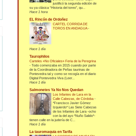
justificó la segunda edición de
su ya clásica “Historia del toreo”, qu...
Hace 1 hora
EL Rincón de Ordoñez
CARTEL CORRIDA DE
TOROS EN ANDAGUA
-
Hace 1 día
Taurophilos
Carteles «No Oficiales» Feria de la Peregrina
-
Todo comenzaba en 2015 cuando por parte
de la Coordinadora de Peñas taurinas de
Pontevedra tal y como se recogía en el diario
Digital Pontevedra Viva (Leer...
Hace 1 día
Salmonetes Ya No Nos Quedan
Los Infantes de Lara en la
Calle Cabezas, de Córdoba
-
*Francisco Javier Gómez
Izquierdo* Las Siete Cabezas
de los Infantes de Lara -ocho
con la del ayo *Nuño Salido*-
tienen calle en la judería de C...
Hace 1 día
La tauromaquia en Tarifa