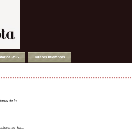
tarios RSS
Toreros miembros
ores de la...
aflorense ha...