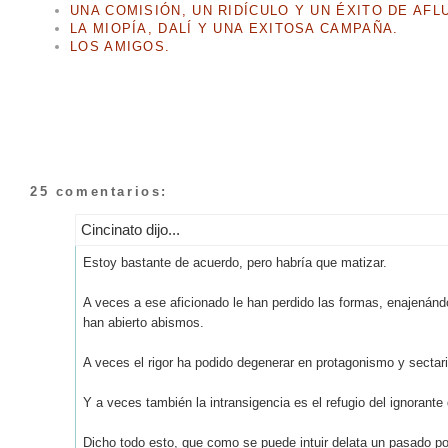
UNA COMISIÓN, UN RIDÍCULO Y UN ÉXITO DE AFL
LA MIOPÍA, DALÍ Y UNA EXITOSA CAMPAÑA.
LOS AMIGOS.
25 comentarios:
Cincinato dijo...
Estoy bastante de acuerdo, pero habría que matizar.
A veces a ese aficionado le han perdido las formas, enajenánd
han abierto abismos.
A veces el rigor ha podido degenerar en protagonismo y sectar
Y a veces también la intransigencia es el refugio del ignorante 
Dicho todo esto, que como se puede intuir delata un pasado po