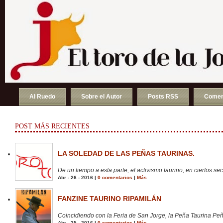
Al Ruedo
Sobre el Autor
Posts RSS
Comen
POST MÁS RECIENTES
LA SOLEDAD DE LAS PEÑAS TAURINAS.
De un tiempo a esta parte, el activismo taurino, en ciertos sect
Abr - 26 - 2016 |
0 comentarios
|
Más
FANZINE TAURINO RIPAMILÁN
Coincidiendo con la Feria de San Jorge, la Peña Taurina Peñ
Abr - 25 - 2016 |
0 comentarios
|
Más