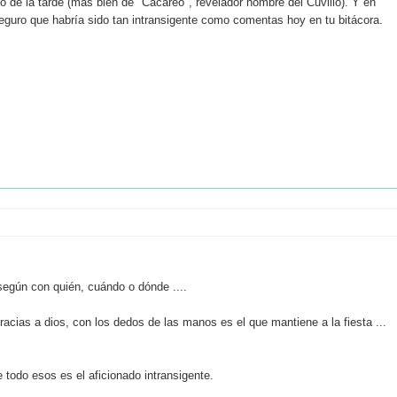
o de la tarde (más bien de "Cacareo", revelador nombre del Cuvillo). Y en
 seguro que habría sido tan intransigente como comentas hoy en tu bitácora.
 según con quién, cuándo o dónde ....
racias a dios, con los dedos de las manos es el que mantiene a la fiesta ...
 todo esos es el aficionado intransigente.