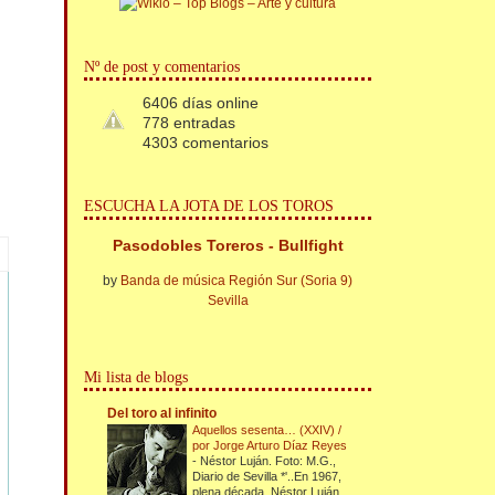
Nº de post y comentarios
6406 días online
778 entradas
4303 comentarios
ESCUCHA LA JOTA DE LOS TOROS
Pasodobles Toreros - Bullfight
by
Banda de música Región Sur (Soria 9)
Sevilla
Mi lista de blogs
Del toro al infinito
Aquellos sesenta… (XXIV) /
por Jorge Arturo Díaz Reyes
-
Néstor Luján. Foto: M.G.,
Diario de Sevilla *'..En 1967,
plena década, Néstor Luján