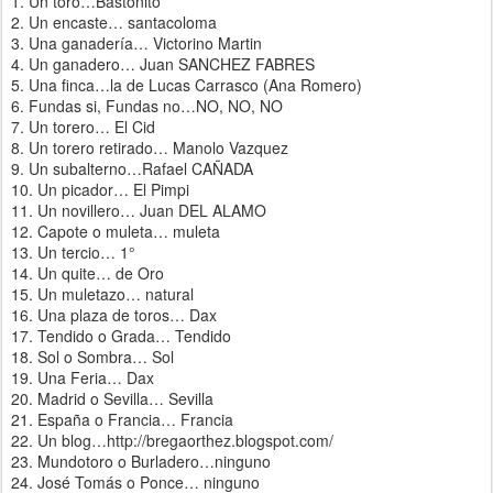
1. Un toro…Bastonito
2. Un encaste… santacoloma
3. Una ganadería… Victorino Martin
4. Un ganadero… Juan SANCHEZ FABRES
5. Una finca…la de Lucas Carrasco (Ana Romero)
6. Fundas si, Fundas no…NO, NO, NO
7. Un torero… El Cid
8. Un torero retirado… Manolo Vazquez
9. Un subalterno…Rafael CAÑADA
10. Un picador… El Pimpi
11. Un novillero… Juan DEL ALAMO
12. Capote o muleta… muleta
13. Un tercio… 1°
14. Un quite… de Oro
15. Un muletazo… natural
16. Una plaza de toros… Dax
17. Tendido o Grada… Tendido
18. Sol o Sombra… Sol
19. Una Feria… Dax
20. Madrid o Sevilla… Sevilla
21. España o Francia… Francia
22. Un blog…http://bregaorthez.blogspot.com/
23. Mundotoro o Burladero…ninguno
24. José Tomás o Ponce… ninguno