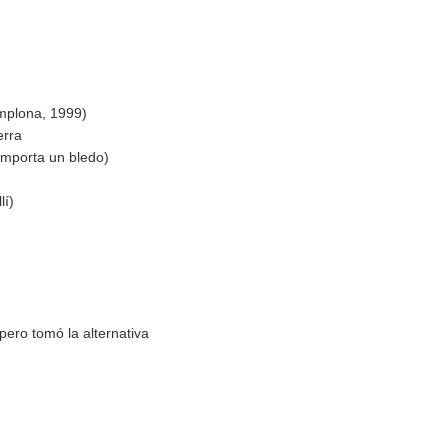
amplona, 1999)
erra
importa un bledo)
lí)
pero tomó la alternativa