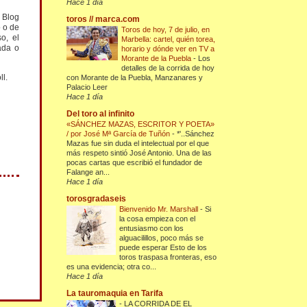
Hace 1 día
l Blog
toros // marca.com
o o de
Toros de hoy, 7 de julio, en
o, el
Marbella: cartel, quién torea,
ada o
horario y dónde ver en TV a
Morante de la Puebla
-
Los
detalles de la corrida de hoy
ll.
con Morante de la Puebla, Manzanares y
Palacio Leer
Hace 1 día
Del toro al infinito
«SÁNCHEZ MAZAS, ESCRITOR Y POETA»
/ por José Mª García de Tuñón
-
*'..Sánchez
Mazas fue sin duda el intelectual por el que
más respeto sintió José Antonio. Una de las
pocas cartas que escribió el fundador de
Falange an...
Hace 1 día
torosgradaseis
Bienvenido Mr. Marshall
-
Si
la cosa empieza con el
entusiasmo con los
alguacilillos, poco más se
puede esperar Esto de los
toros traspasa fronteras, eso
es una evidencia; otra co...
Hace 1 día
La tauromaquia en Tarifa
-
LA CORRIDA DE EL