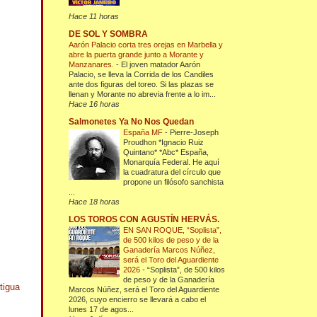
Hace 11 horas
DE SOL Y SOMBRA
Aarón Palacio corta tres orejas en Marbella y
abre la puerta grande junto a Morante y
Manzanares.
-
El joven matador Aarón
Palacio, se lleva la Corrida de los Candiles
ante dos figuras del toreo. Si las plazas se
llenan y Morante no abrevia frente a lo im...
Hace 16 horas
Salmonetes Ya No Nos Quedan
España MF
-
Pierre-Joseph
Proudhon *Ignacio Ruiz
Quintano* *Abc* España,
Monarquía Federal. He aquí
la cuadratura del círculo que
propone un filósofo sanchista
...
Hace 18 horas
LOS TOROS CON AGUSTÍN HERVÁS.
EN SAN ROQUE, “Soplista”,
de 500 kilos de peso y de la
Ganadería Marcos Núñez,
será el Toro del Aguardiente
2026
-
“Soplista”, de 500 kilos
de peso y de la Ganadería
tigua
Marcos Núñez, será el Toro del Aguardiente
2026, cuyo encierro se llevará a cabo el
lunes 17 de agos...