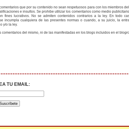
s comentarios que por su contenido no sean respetuosos para con los miembros de
ificaciones e insultos. Se prohibe utilizar los comentarios como medio publicitari
 fines lucrativos. No se admiten contenidos contrarios a la ley. En todo cas
e incumpla cualquiera de las presentes normas o cuando, a su juicio, la entr
 y/o la ley.
s comentarios del mismo, ni de las manifestadas en los blogs incluidos en el blogro
EA TU EMAIL: