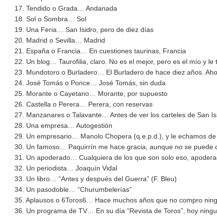
17. Tendido o Grada… Andanada
18. Sol o Sombra… Sol
19. Una Feria… San Isidro, pero de diez días
20. Madrid o Sevilla… Madrid
21. España o Francia… En cuestiones taurinas, Francia
22. Un blog… Taurofilia, claro. No es el mejor, pero es el mío y le
23. Mundotoro o Burladero… El Burladero de hace diez años. Ahora
24. José Tomás o Ponce… José Tomás, sin duda
25. Morante o Cayetano… Morante, por supuesto
26. Castella o Perera… Perera, con reservas
27. Manzanares o Talavante… Antes de ver los carteles de San I
28. Una empresa… Autogestión
29. Un empresario… Manolo Chopera (q.e.p.d.), y le echamos de
30. Un famoso… Paquirrín me hace gracia, aunque no se puede d
31. Un apoderado… Cualquiera de los que son solo eso, apoder
32. Un periodista… Joaquín Vidal
33. Un libro… “Antes y después del Guerra” (F. Bleu)
34. Un pasodoble… “Churumbelerías”
35. Aplausos o 6Toros6… Hace muchos años que no compro nin
36. Un programa de TV… En su día “Revista de Toros”, hoy ning