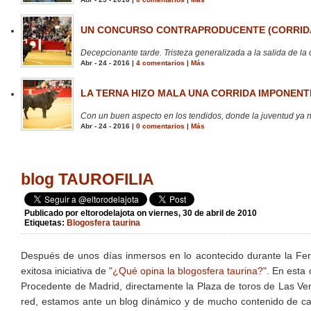
UN CONCURSO CONTRAPRODUCENTE (CORRIDA
Decepcionante tarde. Tristeza generalizada a la salida de la 
Abr - 24 - 2016 |
4 comentarios
|
Más
LA TERNA HIZO MALA UNA CORRIDA IMPONENTE
Con un buen aspecto en los tendidos, donde la juventud ya no
Abr - 24 - 2016 |
0 comentarios
|
Más
blog TAUROFILIA
Publicado por
eltorodelajota
on viernes, 30 de abril de 2010
Etiquetas:
Blogosfera taurina
Después de unos días inmersos en lo acontecido durante la Fe
exitosa iniciativa de
"¿Qué opina la blogosfera taurina?"
. En esta 
Procedente de Madrid, directamente la Plaza de toros de Las Ve
red, estamos ante un blog dinámico y de mucho contenido de cal