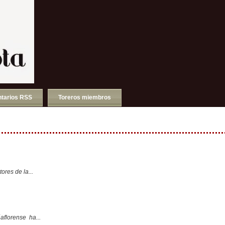
tarios RSS
Toreros miembros
ores de la...
aflorense ha...