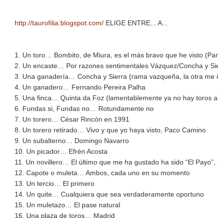
http://taurofilia.blogspot.com/
ELIGE ENTRE... A...
1. Un toro… Bombito, de Miura, es el más bravo que he visto (P
2. Un encaste… Por razones sentimentales Vázquez/Concha y Si
3. Una ganadería… Concha y Sierra (rama vazqueña, la otra me 
4. Un ganadero… Fernando Pereira Palha
5. Una finca… Quinta da Foz (lamentablemente ya no hay toros al
6. Fundas si, Fundas no… Rotundamente no
7. Un torero… César Rincón en 1991
8. Un torero retirado… Vivo y que yo haya visto, Paco Camino
9. Un subalterno… Domingo Navarro
10. Un picador… Efrén Acosta
11. Un novillero… El último que me ha gustado ha sido “El Payo”, 
12. Capote o muleta… Ambos, cada uno en su momento
13. Un tercio… El primero
14. Un quite… Cualquiera que sea verdaderamente oportuno
15. Un muletazo… El pase natural
16. Una plaza de toros… Madrid