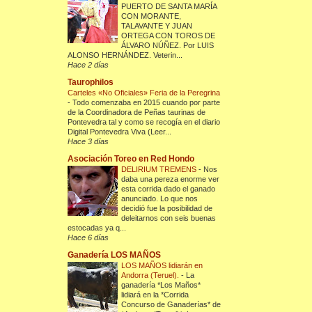
PUERTO DE SANTA MARÍA
CON MORANTE,
TALAVANTE Y JUAN
ORTEGA CON TOROS DE
ÁLVARO NÚÑEZ. Por LUIS
ALONSO HERNÁNDEZ. Veterin...
Hace 2 días
Taurophilos
Carteles «No Oficiales» Feria de la Peregrina
-
Todo comenzaba en 2015 cuando por parte
de la Coordinadora de Peñas taurinas de
Pontevedra tal y como se recogía en el diario
Digital Pontevedra Viva (Leer...
Hace 3 días
Asociación Toreo en Red Hondo
DELIRIUM TREMENS
-
Nos
daba una pereza enorme ver
esta corrida dado el ganado
anunciado. Lo que nos
decidió fue la posibilidad de
deleitarnos con seis buenas
estocadas ya q...
Hace 6 días
Ganadería LOS MAÑOS
LOS MAÑOS lidiarán en
Andorra (Teruel).
-
La
ganadería *Los Maños*
lidiará en la *Corrida
Concurso de Ganaderías* de