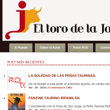
Al Ruedo
Sobre el Autor
Posts RSS
Comen
POST MÁS RECIENTES
LA SOLEDAD DE LAS PEÑAS TAURINAS.
De un tiempo a esta parte, el activismo taurino, en ciertos sect
Abr - 26 - 2016 |
0 comentarios
|
Más
FANZINE TAURINO RIPAMILÁN
Coincidiendo con la Feria de San Jorge, la Peña Taurina Peñ
Abr - 25 - 2016 |
0 comentarios
|
Más