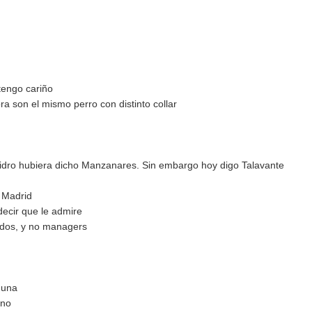
 tengo cariño
 son el mismo perro con distinto collar
sidro hubiera dicho Manzanares. Sin embargo hoy digo Talavante
 Madrid
ecir que le admire
ados, y no managers
guna
uno