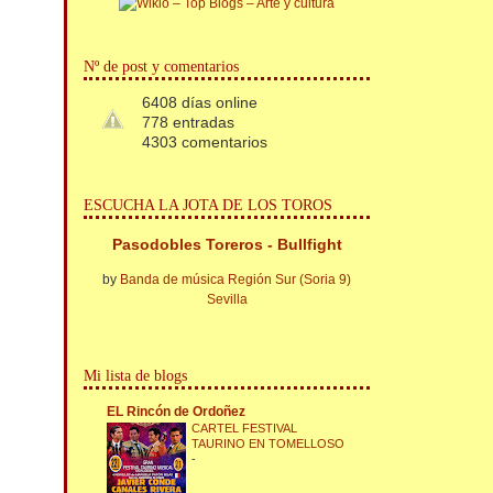
Nº de post y comentarios
6408 días online
778 entradas
4303 comentarios
ESCUCHA LA JOTA DE LOS TOROS
Pasodobles Toreros - Bullfight
by
Banda de música Región Sur (Soria 9)
Sevilla
Mi lista de blogs
EL Rincón de Ordoñez
CARTEL FESTIVAL
TAURINO EN TOMELLOSO
-