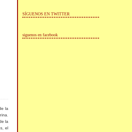
SÍGUENOS EN TWITTER
siguenos en facebook
de la
rina.
de la
s, el