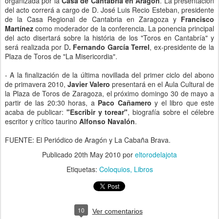
organizada por la
Casa de Cantabria en Aragón
. La presentación
del acto correrá a cargo de D. José Luis Recio Esteban, presidente
de la Casa Regional de Cantabria en Zaragoza y
Francisco
Martínez
como moderador de la conferencia. La ponencia principal
del acto disertará sobre la história de los "Toros en Cantabría" y
será realizada por D
. Fernando García Terrel
, ex-presidente de la
Plaza de Toros de "La Misericordia".
- A la finalización de la última novillada del primer ciclo del abono
de primavera 2010,
Javier Valero
presentará en el Aula Cultural de
la Plaza de Toros de Zaragoza, el próximo domingo 30 de mayo a
partir de las 20:30 horas, a
Paco Cañamero
y el libro que este
acaba de publicar:
"Escribir y torear"
, biografía sobre el célebre
escritor y crítico taurino
Alfonso Navalón
.
FUENTE: El Periódico de Aragón y La Cabaña Brava.
Publicado
20th May 2010
por
eltorodelajota
Etiquetas:
Coloquios
Libros
10
Ver comentarios