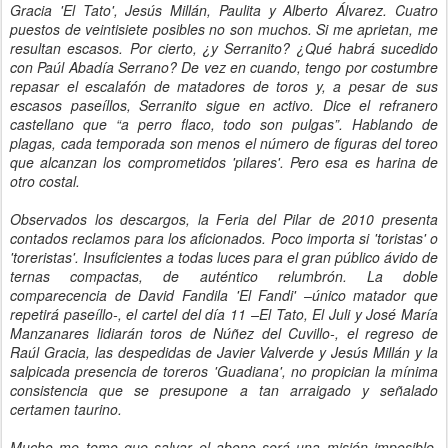
Gracia 'El Tato', Jesús Millán, Paulita y Alberto Álvarez. Cuatro
puestos de veintisiete posibles no son muchos. Si me aprietan, me
resultan escasos. Por cierto, ¿y Serranito? ¿Qué habrá sucedido
con Paúl Abadía Serrano? De vez en cuando, tengo por costumbre
repasar el escalafón de matadores de toros y, a pesar de sus
escasos paseíllos, Serranito sigue en activo. Dice el refranero
castellano que “a perro flaco, todo son pulgas”. Hablando de
plagas, cada temporada son menos el número de figuras del toreo
que alcanzan los comprometidos 'pilares'. Pero esa es harina de
otro costal.
Observados los descargos, la Feria del Pilar de 2010 presenta
contados reclamos para los aficionados. Poco importa si 'toristas' o
'toreristas'. Insuficientes a todas luces para el gran público ávido de
ternas compactas, de auténtico relumbrón. La doble
comparecencia de David Fandila 'El Fandi' –único matador que
repetirá paseíllo-, el cartel del día 11 –El Tato, El Juli y José María
Manzanares lidiarán toros de Núñez del Cuvillo-, el regreso de
Raúl Gracia, las despedidas de Javier Valverde y Jesús Millán y la
salpicada presencia de toreros 'Guadiana', no propician la mínima
consistencia que se presupone a tan arraigado y señalado
certamen taurino.
Mucho me temo que salvar el abono será una misión imposible,