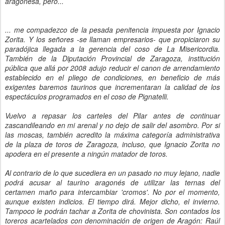
aragonesa, pero...
... me compadezco de la pesada penitencia impuesta por Ignacio
Zorita. Y los señores -se llaman empresarios- que propiciaron su
paradójica llegada a la gerencia del coso de La Misericordia.
También de la Diputación Provincial de Zaragoza, institución
pública que allá por 2008 adujo reducir el canon de arrendamiento
establecido en el pliego de condiciones, en beneficio de más
exigentes baremos taurinos que incrementaran la calidad de los
espectáculos programados en el coso de Pignatelli.
Vuelvo a repasar los carteles del Pilar antes de continuar
zascandileando en mi arenal y no dejo de salir del asombro. Por si
las moscas, también acredito la máxima categoría administrativa
de la plaza de toros de Zaragoza, incluso, que Ignacio Zorita no
apodera en el presente a ningún matador de toros.
Al contrario de lo que sucediera en un pasado no muy lejano, nadie
podrá acusar al taurino aragonés de utilizar las ternas del
certamen maño para intercambiar 'cromos'. No por el momento,
aunque existen indicios. El tiempo dirá. Mejor dicho, el invierno.
Tampoco le podrán tachar a Zorita de chovinista. Son contados los
toreros acartelados con denominación de origen de Aragón: Raúl