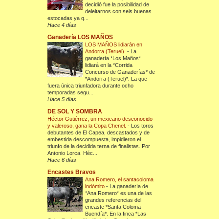
decidió fue la posibilidad de
deleitarnos con seis buenas
estocadas ya q...
Hace 4 días
Ganadería LOS MAÑOS
LOS MAÑOS lidiarán en
Andorra (Teruel).
-
La
ganadería *Los Maños*
lidiará en la *Corrida
Concurso de Ganaderías* de
*Andorra (Teruel)*. La que
fuera única triunfadora durante ocho
temporadas segu...
Hace 5 días
DE SOL Y SOMBRA
Héctor Gutiérrez, un mexicano desconocido
y valeroso, gana la Copa Chenel.
-
Los toros
debutantes de El Capea, descastados y de
embestida descompuesta, impidieron el
triunfo de la decidida terna de finalistas. Por
Antonio Lorca. Héc...
Hace 6 días
Encastes Bravos
Ana Romero, el santacoloma
indómito
-
La ganadería de
*Ana Romero* es una de las
grandes referencias del
encaste *Santa Coloma-
Buendía*. En la finca *Las