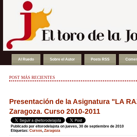
Al Ruedo
Sobre el Autor
Posts RSS
Comen
POST MÁS RECIENTES
Presentación de la Asignatura "LA RAZ
Zaragoza. Curso 2010-2011
Publicado por
eltorodelajota
on jueves, 30 de septiembre de 2010
Etiquetas:
Cursos
,
Zaragoza