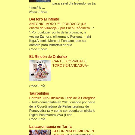
pasarse el día leyendo, su tía
*Inés* le ...
Hace 1 hora
Del toro al infinito
ANTONIO MORO 'EL FONDACO' ¡Un
charro de Villavieja! / por Paco Cañamero
-
*
'..Por cualquier punto de la provincia, la
vecina Zamora, el hermano Portugal… ahí
llega Antonio Moro, el Fondaco, con su
cámara para inmortalizar nue...
Hace 1 hora
EL Rincón de Ordoñez
CARTEL CORRIDA DE
TOROS EN ANDAGUA
-
Hace 1 día
Taurophilos
Carteles «No Oficiales» Feria de la Peregrina
-
Todo comenzaba en 2015 cuando por parte
de la Coordinadora de Peñas taurinas de
Pontevedra tal y como se recogía en el diario
Digital Pontevedra Viva (Leer...
Hace 1 día
La tauromaquia en Tarifa
LA CORRIDA DE MIURA EN