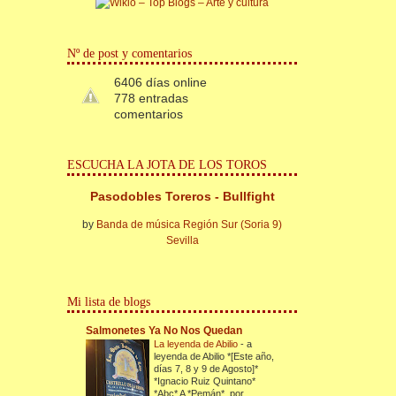
Nº de post y comentarios
6406 días online
778 entradas
comentarios
ESCUCHA LA JOTA DE LOS TOROS
Pasodobles Toreros - Bullfight
by
Banda de música Región Sur (Soria 9)
Sevilla
Mi lista de blogs
Salmonetes Ya No Nos Quedan
La leyenda de Abilio
-
a
leyenda de Abilio *[Este año,
días 7, 8 y 9 de Agosto]*
*Ignacio Ruiz Quintano*
*Abc* A *Pemán*, por