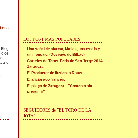
tigua
LOS POST MAS POPULARES
l Blog
Una señal de alarma, Matías, una estafa y
o o de
un mensaje. (Después de Bilbao)
o, el
Carteles de Toros. Feria de San Jorge 2014.
ada o
Zaragoza.
El Productor de Ilusiones Rotas.
ll.
El aficionado francés.
El pliego de Zaragoza... "Contento sin
presumir"
SEGUIDORES de "EL TORO DE LA
JOTA"