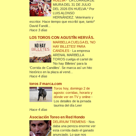
HUELVA
-
*LA CORRIDA DE
MIURA DEL 31 DE JULIO
DEL 2026 EN HUELVA.* Por
LUIS ALONSO
HERNÁNDEZ. Veterinario y
escritor. Hace tiempo que escribí que, tanto*
David Fandil...
Hace 3 días
LOS TOROS CON AGUSTÍN HERVÁS.
MARBELLA CUELGA EL 'NO
HAY BILLETES' PARA
CANDILES
-
La empresa
ARENAL MARBELLA
TOROS cuelga el cartel de
'No hay Billetes' para la
‘Corrida de Candiles’. Se marca así un hito
histórico en la plaza al vend...
Hace 4 días
toros // marca.com
Toros hoy, domingo 2 de
agosto: corridas, horario y
dónde ver en TV y online
-
Los detalles de la jornada
taurina del día Leer
Hace 4 días
Asociación Toreo en Red Hondo
DELIRIUM TREMENS
-
Nos
daba una pereza enorme ver
esta corrida dado el ganado
anunciado. Lo que nos