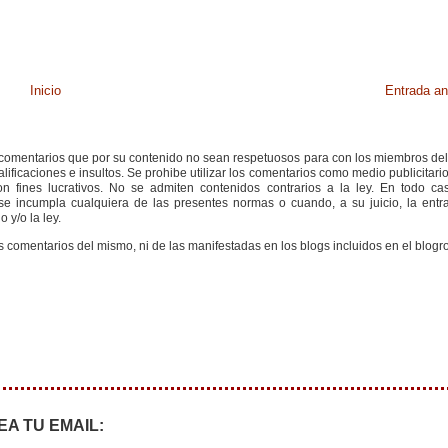
Inicio
Entrada an
s comentarios que por su contenido no sean respetuosos para con los miembros de
ificaciones e insultos. Se prohibe utilizar los comentarios como medio publicitari
 fines lucrativos. No se admiten contenidos contrarios a la ley. En todo cas
e incumpla cualquiera de las presentes normas o cuando, a su juicio, la entr
 y/o la ley.
s comentarios del mismo, ni de las manifestadas en los blogs incluidos en el blogro
EA TU EMAIL: