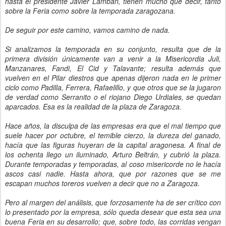
hasta el presidente Javier Lambán, tienen mucho que decir, tanto
sobre la Feria como sobre la temporada zaragozana.
De seguir por este camino, vamos camino de nada.
Si analizamos la temporada en su conjunto, resulta que de la
primera división únicamente van a venir a la Misericordia Juli,
Manzanares, Fandi, El Cid y Talavante; resulta además que
vuelven en el Pilar diestros que apenas dijeron nada en le primer
ciclo como Padilla, Ferrera, Rafaelillo, y que otros que se la jugaron
de verdad como Serranito o el riojano Diego Urdiales, se quedan
aparcados. Esa es la realidad de la plaza de Zaragoza.
Hace años, la disculpa de las empresas era que el mal tiempo que
suele hacer por octubre, el temible cierzo, la dureza del ganado,
hacía que las figuras huyeran de la capital aragonesa. A final de
los ochenta llego un iluminado, Arturo Beltrán, y cubrió la plaza.
Durante temporadas y temporadas, al coso misericorde no le hacía
ascos casi nadie. Hasta ahora, que por razones que se me
escapan muchos toreros vuelven a decir que no a Zaragoza.
Pero al margen del análisis, que forzosamente ha de ser crítico con
lo presentado por la empresa, sólo queda desear que esta sea una
buena Feria en su desarrollo; que, sobre todo, las corridas vengan