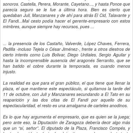
sonoros. Castella, Perera, Morante, Cayetano..., y hasta Ponce que
parecía seguro se le fue a última hora. Bien es cierto que
quedaban Juli, Manzanares y de ahí para atrás El Cid, Talavante y
El Fandi...Mal cesto podía hacer el gerente-empresario con estos
mimbres, aunque siempre hay recursos, pues ...
... la presencia de los Castaño, Valverde, López Chaves, Ferrera,
Padilla -incluso Tejela o César Jiménez-, frente a otros diestros de
cierto interés como Luis Bolivar, Diego Urdiales, Sergio Aguilar y
hasta la incomprensible ausencia del aragonés Serranito, que se
han batido el cobre durante la temporada, es cuando menos
injusto.
La realidad es que para el gran público, el que tiene que llenar la
plaza, el que mantiene este espectáculo, si quitamos la tarde del
11 de octubre, con Juli y Manzanares secundando a El Tato en su
reaparición y las dos citas de El Fandi por aquello de su
espectacularidad, el resto es una amalgama de carteles anodinos.
Es lo que hay argumenta el empresario, que es quien se la juega;
pero ante eso, la Diputación de Zaragoza debería decir algo más
que un “sí, señor”. El diputado de la Plaza, Francisco Compés, y