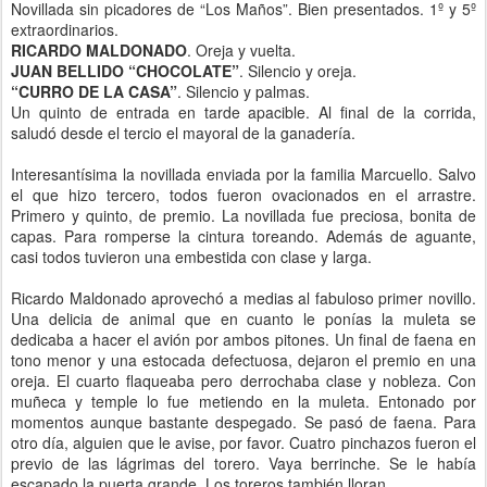
Novillada sin picadores de “Los Maños”. Bien presentados. 1º y 5º
extraordinarios.
RICARDO MALDONADO
. Oreja y vuelta.
JUAN BELLIDO “CHOCOLATE”
. Silencio y oreja.
“CURRO DE LA CASA”
. Silencio y palmas.
Un quinto de entrada en tarde apacible. Al final de la corrida,
saludó desde el tercio el mayoral de la ganadería.
Interesantísima la novillada enviada por la familia Marcuello. Salvo
el que hizo tercero, todos fueron ovacionados en el arrastre.
Primero y quinto, de premio. La novillada fue preciosa, bonita de
capas. Para romperse la cintura toreando. Además de aguante,
casi todos tuvieron una embestida con clase y larga.
Ricardo Maldonado aprovechó a medias al fabuloso primer novillo.
Una delicia de animal que en cuanto le ponías la muleta se
dedicaba a hacer el avión por ambos pitones. Un final de faena en
tono menor y una estocada defectuosa, dejaron el premio en una
oreja. El cuarto flaqueaba pero derrochaba clase y nobleza. Con
muñeca y temple lo fue metiendo en la muleta. Entonado por
momentos aunque bastante despegado. Se pasó de faena. Para
otro día, alguien que le avise, por favor. Cuatro pinchazos fueron el
previo de las lágrimas del torero. Vaya berrinche. Se le había
escapado la puerta grande. Los toreros también lloran.