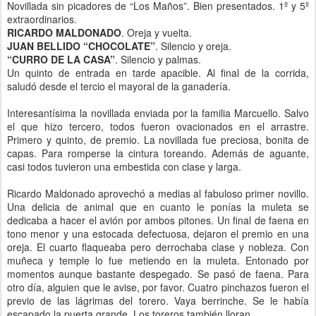
Novillada sin picadores de “Los Maños”. Bien presentados. 1º y 5º
extraordinarios.
RICARDO MALDONADO
. Oreja y vuelta.
JUAN BELLIDO “CHOCOLATE”
. Silencio y oreja.
“CURRO DE LA CASA”
. Silencio y palmas.
Un quinto de entrada en tarde apacible. Al final de la corrida,
saludó desde el tercio el mayoral de la ganadería.
Interesantísima la novillada enviada por la familia Marcuello. Salvo
el que hizo tercero, todos fueron ovacionados en el arrastre.
Primero y quinto, de premio. La novillada fue preciosa, bonita de
capas. Para romperse la cintura toreando. Además de aguante,
casi todos tuvieron una embestida con clase y larga.
Ricardo Maldonado aprovechó a medias al fabuloso primer novillo.
Una delicia de animal que en cuanto le ponías la muleta se
dedicaba a hacer el avión por ambos pitones. Un final de faena en
tono menor y una estocada defectuosa, dejaron el premio en una
oreja. El cuarto flaqueaba pero derrochaba clase y nobleza. Con
muñeca y temple lo fue metiendo en la muleta. Entonado por
momentos aunque bastante despegado. Se pasó de faena. Para
otro día, alguien que le avise, por favor. Cuatro pinchazos fueron el
previo de las lágrimas del torero. Vaya berrinche. Se le había
escapado la puerta grande. Los toreros también lloran.