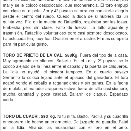
mal y se le colocó descolocado, que incoherencia. El toro empujó
con clase en el peto. 3er y 4º puyazo se arranca con cierta alegría
desde el centro del ruedo. Quedó la duda de si hubiera ida un
quinta vez. Fijo en la muleta de Rafaelillo, respiraba por las fosas.
Embestía pero sin clase. Falto de fuerza. La faltó aguante y
trasmisión. Rafaelillo voluntarioso pero casi siempre descolocado.
La estocoda fea, muy fea. Ovación en el arrastre. El más completo
para mi particular gusto.
TORO DE PRIETO DE LA CAL. 588Kg.
Fuera del tipo de la casa.
Muy agradable de pitones. Saltarín. En el 1er y 2º puyazo se le
colocó alejado de la línea entre el caballo y la puerta de chiqueros.
La lidia no ayudó, el picador tampoco. En el cuarto puyazo
Serranito lo coloca lejano ante el aplauso del ganadero. El toro
acabó yendo al caballo a reganadientes y sin ganas. En la faena
de muleta, el matador aragonés estuvo fuera de sitio casi siempre,
mucha cantidad y poca calidad. Bailarín de claqué. Espadazo
caído.
TORO DE CUADRI. 593 Kg.
Ni fu ni fa. Basto. Padilla y su cuadrilla
empeoraron lo hecho anteriormente. De juzgado de guardia. Fatal
en la lidia. Mirando las musarañas con el toro en el peto.