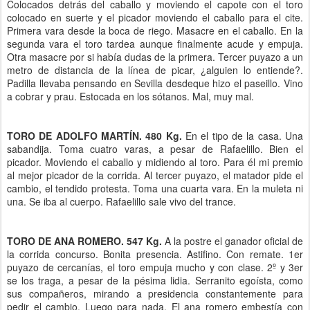
Colocados detrás del caballo y moviendo el capote con el toro
colocado en suerte y el picador moviendo el caballo para el cite.
Primera vara desde la boca de riego. Masacre en el caballo. En la
segunda vara el toro tardea aunque finalmente acude y empuja.
Otra masacre por si había dudas de la primera. Tercer puyazo a un
metro de distancia de la línea de picar, ¿alguien lo entiende?.
Padilla llevaba pensando en Sevilla desdeque hizo el paseillo. Vino
a cobrar y prau. Estocada en los sótanos. Mal, muy mal.
TORO DE ADOLFO MARTÍN. 480 Kg.
En el tipo de la casa. Una
sabandija. Toma cuatro varas, a pesar de Rafaelillo. Bien el
picador. Moviendo el caballo y midiendo al toro. Para él mi premio
al mejor picador de la corrida. Al tercer puyazo, el matador pide el
cambio, el tendido protesta. Toma una cuarta vara. En la muleta ni
una. Se iba al cuerpo. Rafaelillo sale vivo del trance.
TORO DE ANA ROMERO. 547 Kg.
A la postre el ganador oficial de
la corrida concurso. Bonita presencia. Astifino. Con remate. 1er
puyazo de cercanías, el toro empuja mucho y con clase. 2º y 3er
se los traga, a pesar de la pésima lidia. Serranito egoísta, como
sus compañeros, mirando a presidencia constantemente para
pedir el cambio. Luego para nada. El ana romero embestía con