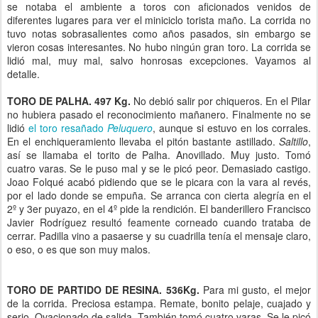
se notaba el ambiente a toros con aficionados venidos de
diferentes lugares para ver el miniciclo torista maño. La corrida no
tuvo notas sobrasalientes como años pasados, sin embargo se
vieron cosas interesantes. No hubo ningún gran toro. La corrida se
lidió mal, muy mal, salvo honrosas excepciones. Vayamos al
detalle.
TORO DE PALHA. 497 Kg.
No debió salir por chiqueros. En el Pilar
no hubiera pasado el reconocimiento mañanero. Finalmente no se
lidió
el toro resañado
Peluquero
, aunque si estuvo en los corrales.
En el enchiqueramiento llevaba el pitón bastante astillado.
Saltillo
,
así se llamaba el torito de Palha. Anovillado. Muy justo. Tomó
cuatro varas. Se le puso mal y se le picó peor. Demasiado castigo.
Joao Folqué acabó pidiendo que se le picara con la vara al revés,
por el lado donde se empuña. Se arranca con cierta alegría en el
2º y 3er puyazo, en el 4º pide la rendición. El banderillero Francisco
Javier Rodríguez resultó feamente corneado cuando trataba de
cerrar. Padilla vino a pasaerse y su cuadrilla tenía el mensaje claro,
o eso, o es que son muy malos.
TORO DE PARTIDO DE RESINA. 536Kg.
Para mi gusto, el mejor
de la corrida. Preciosa estampa. Remate, bonito pelaje, cuajado y
serio. Ovacionado de salida. También tomó cuatro varas. Se le picó