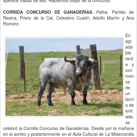
apetece hablar de ello. Hablemos mejor de la concurso.
CORRIDA CONCURSO DE GANADERÍAS.
Palha, Partido de
Resina, Prieto de la Cal, Celestino Cuadri, Adolfo Martín y Ana
Romero.
En
agr
ada
ble
tard
e y
con
men
os
de
un
terci
o de
entr
ada,
se
celebró la Corrida Concurso de Ganaderías. Desde por la mañana
en el sorteo y posteriormente en el Aula Cultural de La Misercordia