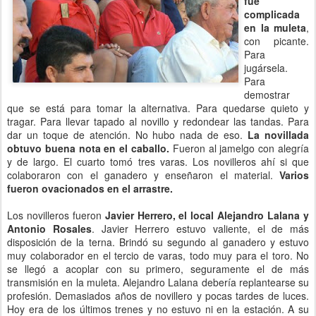
fue
complicada
en la muleta
,
con picante.
Para
jugársela.
Para
demostrar
que se está para tomar la alternativa. Para quedarse quieto y
tragar. Para llevar tapado al novillo y redondear las tandas. Para
dar un toque de atención. No hubo nada de eso.
La novillada
obtuvo buena nota en el caballo.
Fueron al jamelgo con alegría
y de largo. El cuarto tomó tres varas. Los novilleros ahí si que
colaboraron con el ganadero y enseñaron el material.
Varios
fueron ovacionados en el arrastre.
Los novilleros fueron
Javier Herrero, el local Alejandro Lalana y
Antonio Rosales
. Javier Herrero estuvo valiente, el de más
disposición de la terna. Brindó su segundo al ganadero y estuvo
muy colaborador en el tercio de varas, todo muy para el toro. No
se llegó a acoplar con su primero, seguramente el de más
transmisión en la muleta. Alejandro Lalana debería replantearse su
profesión. Demasiados años de novillero y pocas tardes de luces.
Hoy era de los últimos trenes y no estuvo ni en la estación. A su