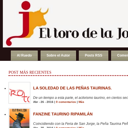
Al Ruedo
Sobre el Autor
Posts RSS
Comen
POST MÁS RECIENTES
LA SOLEDAD DE LAS PEÑAS TAURINAS.
De un tiempo a esta parte, el activismo taurino, en ciertos sect
Abr - 26 - 2016 |
0 comentarios
|
Más
FANZINE TAURINO RIPAMILÁN
Coincidiendo con la Feria de San Jorge, la Peña Taurina Peñ
Abr - 25 - 2016 |
0 comentarios
|
Más