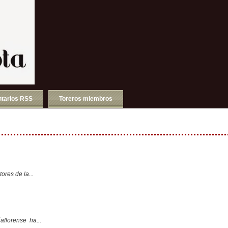
tarios RSS
Toreros miembros
ores de la...
aflorense ha...