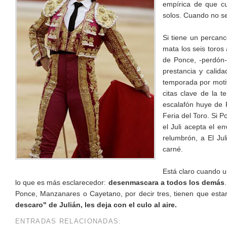
empírica de que cu
solos. Cuando no se
Si tiene un percan
mata los seis toros
de Ponce, -perdón-
prestancia y calid
temporada por motiv
citas clave de la 
escalafón huye de P
Feria del Toro. Si 
el Juli acepta el en
relumbrón, a El Ju
carné.
Está claro cuando u
lo que es más esclarecedor:
desenmascara a todos los demás
Ponce, Manzanares o Cayetano, por decir tres, tienen que esta
descaro" de Julián, les deja con el culo al aire.
ENTRADAS RELACIONADAS: