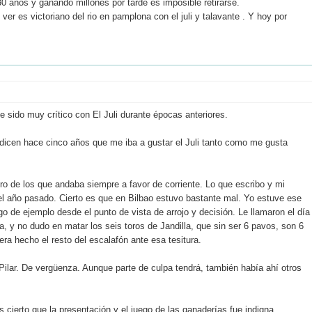
30 años y ganando millones por tarde es imposible retirarse.
ver es victoriano del rio en pamplona con el juli y talavante . Y hoy por
e sido muy crítico con El Juli durante épocas anteriores.
 dicen hace cinco años que me iba a gustar el Juli tanto como me gusta
ro de los que andaba siempre a favor de corriente. Lo que escribo y mi
el año pasado. Cierto es que en Bilbao estuvo bastante mal. Yo estuve ese
ngo de ejemplo desde el punto de vista de arrojo y decisión. Le llamaron el día
, y no dudo en matar los seis toros de Jandilla, que sin ser 6 pavos, son 6
ra hecho el resto del escalafón ante esa tesitura.
Pilar. De vergüenza. Aunque parte de culpa tendrá, también había ahí otros
es cierto que la presentación y el juego de las ganaderías fue indigna.