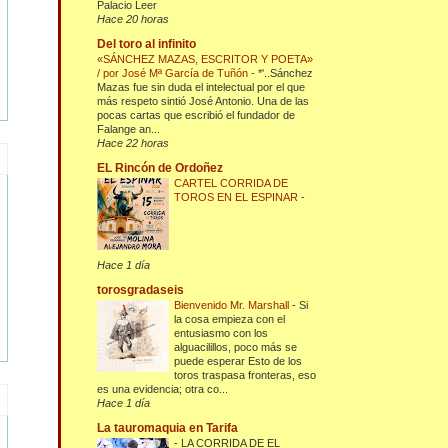
Palacio Leer
Hace 20 horas
Del toro al infinito
«SÁNCHEZ MAZAS, ESCRITOR Y POETA»
/ por José Mª García de Tuñón
-
*'..Sánchez
Mazas fue sin duda el intelectual por el que
más respeto sintió José Antonio. Una de las
pocas cartas que escribió el fundador de
Falange an...
Hace 22 horas
EL Rincón de Ordoñez
CARTEL CORRIDA DE
TOROS EN EL ESPINAR
-
Hace 1 día
torosgradaseis
Bienvenido Mr. Marshall
-
Si
la cosa empieza con el
entusiasmo con los
alguacilillos, poco más se
puede esperar Esto de los
toros traspasa fronteras, eso
es una evidencia; otra co...
Hace 1 día
La tauromaquia en Tarifa
-
LA CORRIDA DE EL