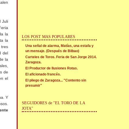
salen
 Juli
Feria
da la
LOS POST MAS POPULARES
ta la
Una señal de alarma, Matías, una estafa y
 tres
un mensaje. (Después de Bilbao)
d del
Carteles de Toros. Feria de San Jorge 2014.
de la
Zaragoza.
ales,
El Productor de Ilusiones Rotas.
as de
El aficionado francés.
en el
El pliego de Zaragoza... "Contento sin
presumir"
ua. Y
SEGUIDORES de "EL TORO DE LA
osos.
JOTA"
ente