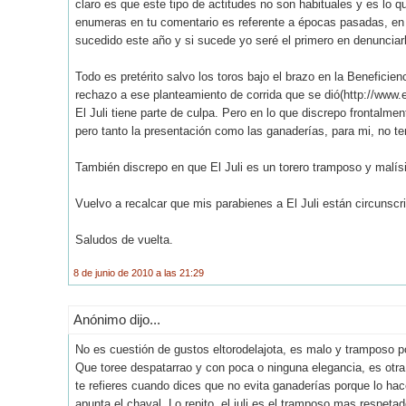
claro es que este tipo de actitudes no son habituales y es lo qu
enumeras en tu comentario es referente a épocas pasadas, en l
sucedido este año y si sucede yo seré el primero en denunciar
Todo es pretérito salvo los toros bajo el brazo en la Beneficie
rechazo a ese planteamiento de corrida que se dió(http://www.
El Juli tiene parte de culpa. Pero en lo que discrepo frontalme
pero tanto la presentación como las ganaderías, para mi, no ten
También discrepo en que El Juli es un torero tramposo y malís
Vuelvo a recalcar que mis parabienes a El Juli están circunscri
Saludos de vuelta.
8 de junio de 2010 a las 21:29
Anónimo dijo...
No es cuestión de gustos eltorodelajota, es malo y tramposo po
Que toree despatarrao y con poca o ninguna elegancia, es otra
te refieres cuando dices que no evita ganaderías porque lo hac
apunta el chaval. Lo repito, el juli es el tramposo mas respet