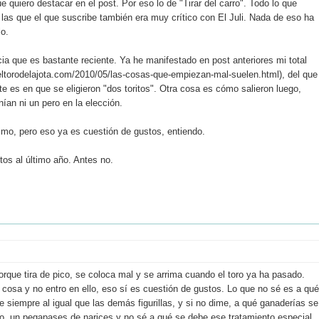
e quiero destacar en el post. Por eso lo de "Tirar del carro". Todo lo que
as que el que suscribe también era muy crítico con El Juli. Nada de eso ha
lo.
ncia que es bastante reciente. Ya he manifestado en post anteriores mi total
eltorodelajota.com/2010/05/las-cosas-que-empiezan-mal-suelen.html), del que
nte es en que se eligieron "dos toritos". Otra cosa es cómo salieron luego,
ían ni un pero en la elección.
imo, pero eso ya es cuestión de gustos, entiendo.
tos al último año. Antes no.
rque tira de pico, se coloca mal y se arrima cuando el toro ya ha pasado.
 cosa y no entro en ello, eso sí es cuestión de gustos. Lo que no sé es a qué
e siempre al igual que las demás figurillas, y si no dime, a qué ganaderías se
ado, un pegapases de narices y no sé a qué se debe ese tratamiento especial.