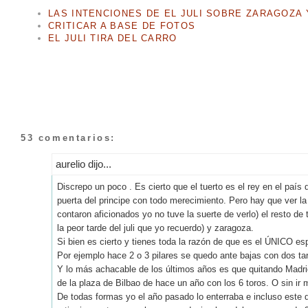
LAS INTENCIONES DE EL JULI SOBRE ZARAGOZA Y
CRITICAR A BASE DE FOTOS
EL JULI TIRA DEL CARRO
53 comentarios:
aurelio dijo...
Discrepo un poco . Es cierto que el tuerto es el rey en el país de
puerta del principe con todo merecimiento. Pero hay que ver la
contaron aficionados yo no tuve la suerte de verlo) el resto d
la peor tarde del juli que yo recuerdo) y zaragoza.
Si bien es cierto y tienes toda la razón de que es el ÚNICO es
Por ejemplo hace 2 o 3 pilares se quedo ante bajas con dos tard
Y lo más achacable de los últimos años es que quitando Madrid
de la plaza de Bilbao de hace un año con los 6 toros. O sin ir
De todas formas yo el año pasado lo enterraba e incluso este 