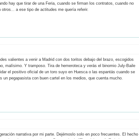
ando hay que tirar de una Feria, cuando se firman los contratos, cuando no
tros... a ese tipo de actitudes me quería referir.
udes valientes a venir a Madrid con dos toritos debajo del brazo, escogidos
 no, malísimo. Y tramposo. Tira de hemeroteca y verás el binomio July-Baile
vidar el positivo oficial de un toro suyo en Huesca o las espantás cuando se
Es un pegapasista con buen cartel en los medios, que cuenta mucho.
geración narrativa por mi parte. Dejémoslo solo en poco frecuentes. El hecho