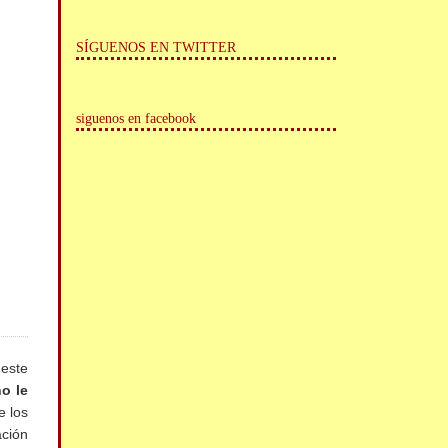
SÍGUENOS EN TWITTER
siguenos en facebook
este
no le
e los
ción