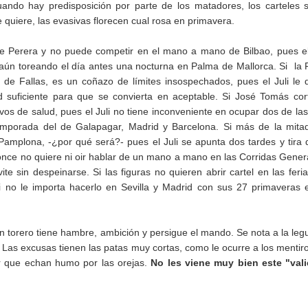
ando hay predisposición por parte de los matadores, los carteles 
 quiere, las evasivas florecen cual rosa en primavera.
ce Perera y no puede competir en el mano a mano de Bilbao, pues el
 aún toreando el día antes una nocturna en Palma de Mallorca. Si la 
 de Fallas, es un coñazo de límites insospechados, pues el Juli le 
ad suficiente para que se convierta en aceptable. Si José Tomás cor
os de salud, pues el Juli no tiene inconveniente en ocupar dos de las
temporada del de Galapagar, Madrid y Barcelona. Si más de la mita
amplona, -¿por qué será?- pues el Juli se apunta dos tardes y tira 
Ponce no quiere ni oir hablar de un mano a mano en las Corridas Gener
vite sin despeinarse. Si las figuras no quieren abrir cartel en las feri
li no le importa hacerlo en Sevilla y Madrid con sus 27 primaveras 
n torero tiene hambre, ambición y persigue el mando. Se nota a la leg
. Las excusas tienen las patas muy cortas, como le ocurre a los mentir
r que echan humo por las orejas.
No les viene muy bien este "vali