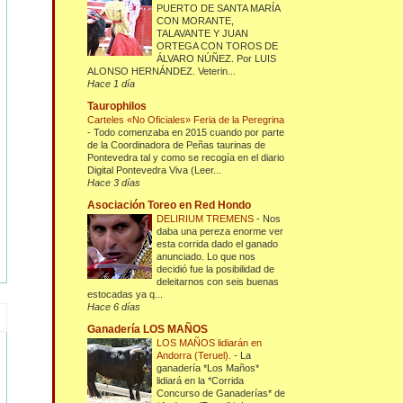
PUERTO DE SANTA MARÍA
CON MORANTE,
TALAVANTE Y JUAN
ORTEGA CON TOROS DE
ÁLVARO NÚÑEZ. Por LUIS
ALONSO HERNÁNDEZ. Veterin...
Hace 1 día
Taurophilos
Carteles «No Oficiales» Feria de la Peregrina
-
Todo comenzaba en 2015 cuando por parte
de la Coordinadora de Peñas taurinas de
Pontevedra tal y como se recogía en el diario
Digital Pontevedra Viva (Leer...
Hace 3 días
Asociación Toreo en Red Hondo
DELIRIUM TREMENS
-
Nos
daba una pereza enorme ver
esta corrida dado el ganado
anunciado. Lo que nos
decidió fue la posibilidad de
deleitarnos con seis buenas
estocadas ya q...
Hace 6 días
Ganadería LOS MAÑOS
LOS MAÑOS lidiarán en
Andorra (Teruel).
-
La
ganadería *Los Maños*
lidiará en la *Corrida
Concurso de Ganaderías* de