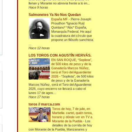
llenan y Morante no abrevia frente a lo im...
Hace 9 horas
Salmonetes Ya No Nos Quedan
España MF
-
Pierre-Joseph
Proudhon *Ignacio Ruiz
Quintano* *Abc* España,
Monarquía Federal. He aquí
la cuadratura del círculo que
propone un filósofo sanchista
...
Hace 12 horas
LOS TOROS CON AGUSTÍN HERVÁS.
EN SAN ROQUE, “Soplista”,
de 500 kilos de peso y de la
Ganadería Marcos Núñez,
será el Toro del Aguardiente
2026
-
“Soplista”, de 500 kilos
de peso y de la Ganadería
Marcos Núñez, será el Toro del Aguardiente
2026, cuyo encierro se llevará a cabo el
lunes 17 de agos...
Hace 17 horas
toros // marca.com
Toros de hoy, 7 de julio, en
Marbella: cartel, quién torea,
horario y dónde ver en TV a
Morante de la Puebla
-
Los
detalles de la corrida de hoy
con Morante de la Puebla, Manzanares y