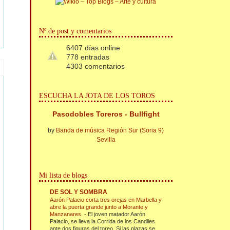
Nº de post y comentarios
6407 días online
778 entradas
4303 comentarios
ESCUCHA LA JOTA DE LOS TOROS
Pasodobles Toreros - Bullfight
by
Banda de música Región Sur (Soria 9)
Sevilla
Mi lista de blogs
DE SOL Y SOMBRA
Aarón Palacio corta tres orejas en Marbella y
abre la puerta grande junto a Morante y
Manzanares.
-
El joven matador Aarón
Palacio, se lleva la Corrida de los Candiles
ante dos figuras del toreo. Si las plazas se