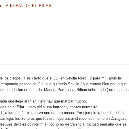
 LA FERIA DE EL PILAR
 los ciegos. Y es cierto que el Juli en Sevilla toreo , y para mi , abrio la
 temporada pasada del Juli que quitando Sevilla ( que estuvo bien por lo que
e temporada fue un petardo. Madrid, Pamplona, Bilbao sobre todo ( creo que es
pada que llega al Pilar. Pero hay que matizar mucho.
es en el Pilar... pero pidio una burrada y estuvo normalito.
 , a las demás plazas va con un toro menor. Por ejemplo la corrida indigna
 más lejos los 29 toros que tuvieron que pasar el reconocimiento en Zaragoza.
después del ( es opinión mia) bochorno de Valencia. Incluso pensaba que se