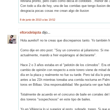
retiraria pronto, pero claro como decia el cordobes , menor de 
Con todo a día de hoy, una de las corridas que tengo ilusion de 
desgracia pocas cosas me crean algo de ilusion
8 de junio de 2010 a las 19:52
eltorodelajota
dijo...
Hola aurelio!! no te creas que discrepamos tanto. Yo también h
Como dije en otro post: "Soy un converso al julianismo. Si me
actualmente, mando a freir espárragos al declarante".
Hace 2 o 3 años estaba en el "pelotón de los cómodos". Era ot
cambio de opinión con respecto a este torero viene de mitad d
día en la plaza y realmente no fue su tarde. Pero tal día lo po
antes a las 21h mientras toreaba una corrida nocturna en Palma
toros en Bilbao. Una responsabilidad. Me gustaría ver que hubie
Totalmente de acuerdo en el concurso de baile en corrales del 
dos toreros "sospechosos" en este tipo de bailes.
Yo en VAlencia lo vi superior al resto, sobrado, torero. Si que 