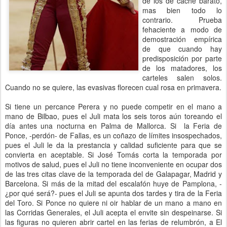
de los de caché barato,
mas bien todo lo
contrario. Prueba
fehaciente a modo de
demostración empírica
de que cuando hay
predisposición por parte
de los matadores, los
carteles salen solos.
Cuando no se quiere, las evasivas florecen cual rosa en primavera.
Si tiene un percance Perera y no puede competir en el mano a
mano de Bilbao, pues el Juli mata los seis toros aún toreando el
día antes una nocturna en Palma de Mallorca. Si la Feria de
Ponce, -perdón- de Fallas, es un coñazo de límites insospechados,
pues el Juli le da la prestancia y calidad suficiente para que se
convierta en aceptable. Si José Tomás corta la temporada por
motivos de salud, pues el Juli no tiene inconveniente en ocupar dos
de las tres citas clave de la temporada del de Galapagar, Madrid y
Barcelona. Si más de la mitad del escalafón huye de Pamplona, -
¿por qué será?- pues el Juli se apunta dos tardes y tira de la Feria
del Toro. Si Ponce no quiere ni oir hablar de un mano a mano en
las Corridas Generales, el Juli acepta el envite sin despeinarse. Si
las figuras no quieren abrir cartel en las ferias de relumbrón, a El