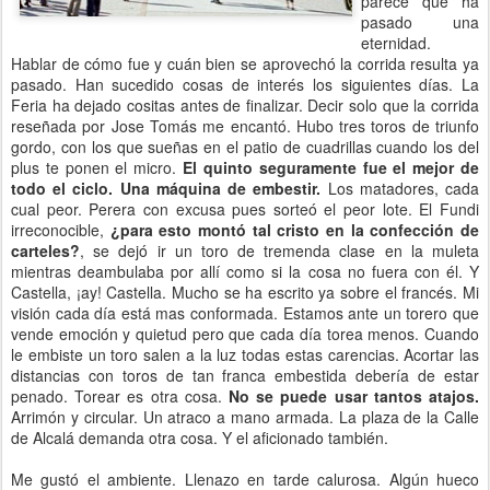
parece que ha
pasado una
eternidad.
Hablar de cómo fue y cuán bien se aprovechó la corrida resulta ya
pasado. Han sucedido cosas de interés los siguientes días. La
Feria ha dejado cositas antes de finalizar. Decir solo que la corrida
reseñada por Jose Tomás me encantó. Hubo tres toros de triunfo
gordo, con los que sueñas en el patio de cuadrillas cuando los del
plus te ponen el micro.
El quinto seguramente fue el mejor de
todo el ciclo.
Una máquina de embestir.
Los matadores, cada
cual peor. Perera con excusa pues sorteó el peor lote. El Fundi
irreconocible,
¿para esto montó tal cristo en la confección de
carteles?
, se dejó ir un toro de tremenda clase en la muleta
mientras deambulaba por allí como si la cosa no fuera con él. Y
Castella, ¡ay! Castella. Mucho se ha escrito ya sobre el francés. Mi
visión cada día está mas conformada. Estamos ante un torero que
vende emoción y quietud pero que cada día torea menos. Cuando
le embiste un toro salen a la luz todas estas carencias. Acortar las
distancias con toros de tan franca embestida debería de estar
penado. Torear es otra cosa.
No se puede usar tantos atajos.
Arrimón y circular. Un atraco a mano armada. La plaza de la Calle
de Alcalá demanda otra cosa. Y el aficionado también.
Me gustó el ambiente. Llenazo en tarde calurosa. Algún hueco