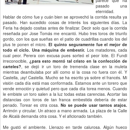
parece que ha
pasado una
eternidad.
Hablar de cómo fue y cuán bien se aprovechó la corrida resulta ya
pasado. Han sucedido cosas de interés los siguientes días. La
Feria ha dejado cositas antes de finalizar. Decir solo que la corrida
reseñada por Jose Tomás me encantó. Hubo tres toros de triunfo
gordo, con los que sueñas en el patio de cuadrillas cuando los del
plus te ponen el micro.
El quinto seguramente fue el mejor de
todo el ciclo.
Una máquina de embestir.
Los matadores, cada
cual peor. Perera con excusa pues sorteó el peor lote. El Fundi
irreconocible,
¿para esto montó tal cristo en la confección de
carteles?
, se dejó ir un toro de tremenda clase en la muleta
mientras deambulaba por allí como si la cosa no fuera con él. Y
Castella, ¡ay! Castella. Mucho se ha escrito ya sobre el francés. Mi
visión cada día está mas conformada. Estamos ante un torero que
vende emoción y quietud pero que cada día torea menos. Cuando
le embiste un toro salen a la luz todas estas carencias. Acortar las
distancias con toros de tan franca embestida debería de estar
penado. Torear es otra cosa.
No se puede usar tantos atajos.
Arrimón y circular. Un atraco a mano armada. La plaza de la Calle
de Alcalá demanda otra cosa. Y el aficionado también.
Me gustó el ambiente. Llenazo en tarde calurosa. Algún hueco