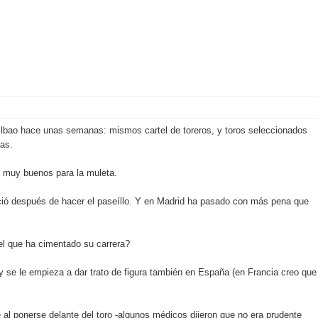
ilbao hace unas semanas: mismos cartel de toreros, y toros seleccionados
tas.
on muy buenos para la muleta.
ció después de hacer el paseíllo. Y en Madrid ha pasado con más pena que
el que ha cimentado su carrera?
y se le empieza a dar trato de figura también en España (en Francia creo que
 al ponerse delante del toro -algunos médicos dijeron que no era prudente