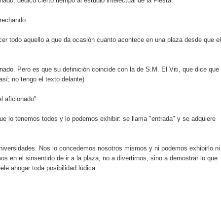
ado, dedicó cierto tiempo al estudio intelectual de la Fiesta.
trechando.
decer todo aquello a que da ocasión cuanto acontece en una plaza desde que el
ado. Pero es que su definición coincide con la de S.M. El Viti, que dice que
así; no tengo el texto delante)
l aficionado"
; que lo tenemos todos y lo podemos exhibir: se llama "entrada" y se adquiere
en universidades. Nos lo concedemos nosotros mismos y ni podemos exhibirlo ni
en el sinsentido de ir a la plaza, no a divertirnos, sino a demostrar lo que
le ahogar toda posibilidad lúdica.