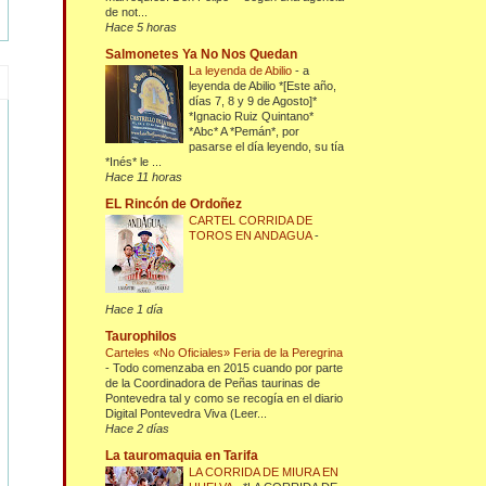
de not...
Hace 5 horas
Salmonetes Ya No Nos Quedan
La leyenda de Abilio
-
a
leyenda de Abilio *[Este año,
días 7, 8 y 9 de Agosto]*
*Ignacio Ruiz Quintano*
*Abc* A *Pemán*, por
pasarse el día leyendo, su tía
*Inés* le ...
Hace 11 horas
EL Rincón de Ordoñez
CARTEL CORRIDA DE
TOROS EN ANDAGUA
-
Hace 1 día
Taurophilos
Carteles «No Oficiales» Feria de la Peregrina
-
Todo comenzaba en 2015 cuando por parte
de la Coordinadora de Peñas taurinas de
Pontevedra tal y como se recogía en el diario
Digital Pontevedra Viva (Leer...
Hace 2 días
La tauromaquia en Tarifa
LA CORRIDA DE MIURA EN