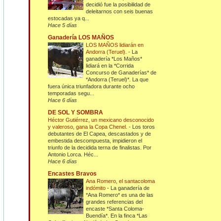
decidió fue la posibilidad de
deleitarnos con seis buenas
estocadas ya q...
Hace 5 días
Ganadería LOS MAÑOS
LOS MAÑOS lidiarán en
Andorra (Teruel).
-
La
ganadería *Los Maños*
lidiará en la *Corrida
Concurso de Ganaderías* de
*Andorra (Teruel)*. La que
fuera única triunfadora durante ocho
temporadas segu...
Hace 6 días
DE SOL Y SOMBRA
Héctor Gutiérrez, un mexicano desconocido
y valeroso, gana la Copa Chenel.
-
Los toros
debutantes de El Capea, descastados y de
embestida descompuesta, impidieron el
triunfo de la decidida terna de finalistas. Por
Antonio Lorca. Héc...
Hace 6 días
Encastes Bravos
Ana Romero, el santacoloma
indómito
-
La ganadería de
*Ana Romero* es una de las
grandes referencias del
encaste *Santa Coloma-
Buendía*. En la finca *Las