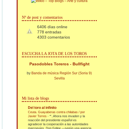
Nº de post y comentarios
6406 días online
778 entradas
4303 comentarios
ESCUCHA LA JOTA DE LOS TOROS
Pasodobles Toreros - Bullfight
by
Banda de música Región Sur (Soria 9)
Sevilla
Mi lista de blogs
Del toro al infinito
Ceuta. Guayaberas contra chilabas / por
Javier Torres
-
*'..Ahora nos invaden y la
reacción del presidente español es
agradecer la cooperación a las autoridades
marroquíes. Don Felipe —según una agencia