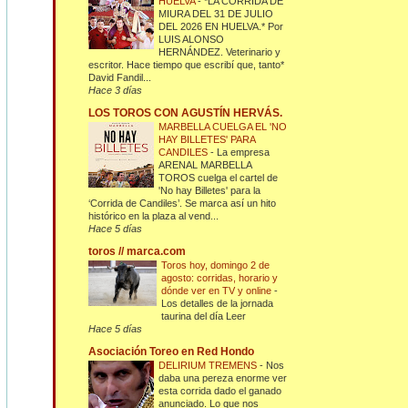
HUELVA
-
*LA CORRIDA DE
MIURA DEL 31 DE JULIO
DEL 2026 EN HUELVA.* Por
LUIS ALONSO
HERNÁNDEZ. Veterinario y
escritor. Hace tiempo que escribí que, tanto*
David Fandil...
Hace 3 días
LOS TOROS CON AGUSTÍN HERVÁS.
MARBELLA CUELGA EL 'NO
HAY BILLETES' PARA
CANDILES
-
La empresa
ARENAL MARBELLA
TOROS cuelga el cartel de
'No hay Billetes' para la
‘Corrida de Candiles’. Se marca así un hito
histórico en la plaza al vend...
Hace 5 días
toros // marca.com
Toros hoy, domingo 2 de
agosto: corridas, horario y
dónde ver en TV y online
-
Los detalles de la jornada
taurina del día Leer
Hace 5 días
Asociación Toreo en Red Hondo
DELIRIUM TREMENS
-
Nos
daba una pereza enorme ver
esta corrida dado el ganado
anunciado. Lo que nos