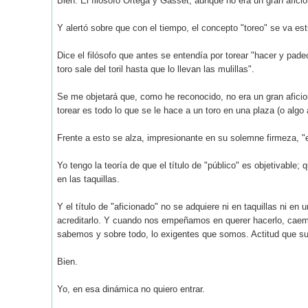
Bien. El filósofo Ortega y Gasset, aunque no era un gran aficion
Y alertó sobre que con el tiempo, el concepto "toreo" se va es
Dice el filósofo que antes se entendía por torear "hacer y pa
toro sale del toril hasta que lo llevan las mulillas".
Se me objetará que, como he reconocido, no era un gran aficion
torear es todo lo que se le hace a un toro en una plaza (o algo 
Frente a esto se alza, impresionante en su solemne firmeza, "e
Yo tengo la teoría de que el título de "público" es objetivable
en las taquillas.
Y el título de "aficionado" no se adquiere ni en taquillas ni 
acreditarlo. Y cuando nos empeñamos en querer hacerlo, caemos 
sabemos y sobre todo, lo exigentes que somos. Actitud que sue
Bien.
Yo, en esa dinámica no quiero entrar.