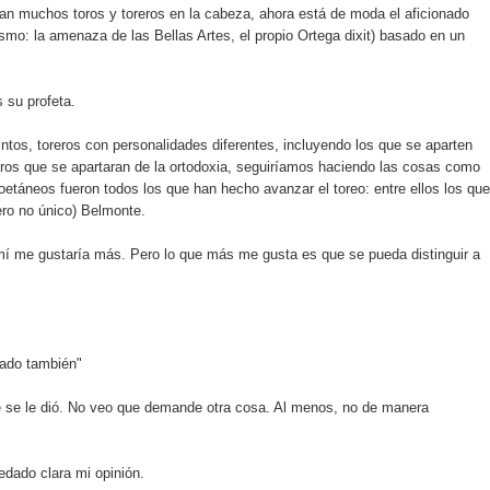
rían muchos toros y toreros en la cabeza, ahora está de moda el aficionado
lismo: la amenaza de las Bellas Artes, el propio Ortega dixit) basado en un
 su profeta.
ntos, toreros con personalidades diferentes, incluyendo los que se aparten
reros que se apartaran de la ortodoxia, seguiríamos haciendo las cosas como
coetáneos fueron todos los que han hecho avanzar el toreo: entre ellos los que
ero no único) Belmonte.
a mí me gustaría más. Pero lo que más me gusta es que se pueda distinguir a
nado también"
ue se le dió. No veo que demande otra cosa. Al menos, no de manera
edado clara mi opinión.