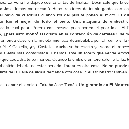
ías. La Feria ha dejado cositas antes de finalizar. Decir solo que la co
r Jose Tomás me encantó. Hubo tres toros de triunfo gordo, con lo
l patio de cuadrillas cuando los del plus te ponen el micro.
El qu
e fue el mejor de todo el ciclo.
Una máquina de embestir.
cada cual peor. Perera con excusa pues sorteó el peor lote. El 
e,
¿para esto montó tal cristo en la confección de carteles?
, se de
tremenda clase en la muleta mientras deambulaba por allí como si la
 él. Y Castella, ¡ay! Castella. Mucho se ha escrito ya sobre el francé
 día está mas conformada. Estamos ante un torero que vende emoc
o que cada día torea menos. Cuando le embiste un toro salen a la luz 
embestida debería de estar penado. Torear es otra cosa.
No se puede 
aza de la Calle de Alcalá demanda otra cosa. Y el aficionado también.
elto entre el tendido. Faltaba José Tomás.
Un gintonic en El Monter