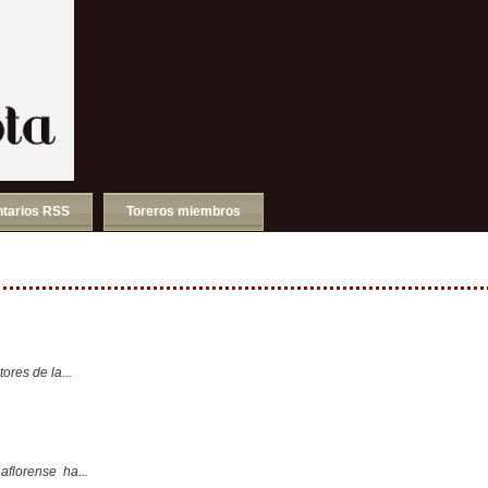
tarios RSS
Toreros miembros
ores de la...
aflorense ha...