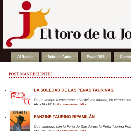
Al Ruedo
Sobre el Autor
Posts RSS
Comen
POST MÁS RECIENTES
LA SOLEDAD DE LAS PEÑAS TAURINAS.
De un tiempo a esta parte, el activismo taurino, en ciertos sect
Abr - 26 - 2016 |
0 comentarios
|
Más
FANZINE TAURINO RIPAMILÁN
Coincidiendo con la Feria de San Jorge, la Peña Taurina Peñ
Abr - 25 - 2016 |
0 comentarios
|
Más