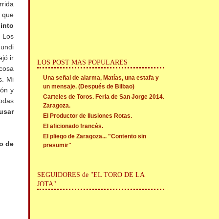
rrida
s que
into
Los
Fundi
jó ir
LOS POST MAS POPULARES
 cosa
Una señal de alarma, Matías, una estafa y
s. Mi
un mensaje. (Después de Bilbao)
ión y
Carteles de Toros. Feria de San Jorge 2014.
todas
Zaragoza.
usar
El Productor de Ilusiones Rotas.
El aficionado francés.
El pliego de Zaragoza... "Contento sin
o de
presumir"
SEGUIDORES de "EL TORO DE LA
JOTA"