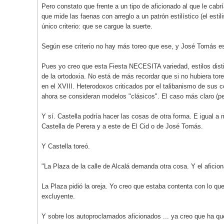
Pero constato que frente a un tipo de aficionado al que le cab
que mide las faenas con arreglo a un patrón estilístico (el esti
único criterio: que se cargue la suerte.
Según ese criterio no hay más toreo que ese, y José Tomás es
Pues yo creo que esta Fiesta NECESITA variedad, estilos disti
de la ortodoxia. No está de más recordar que si no hubiera to
en el XVIII. Heterodoxos criticados por el talibanismo de sus 
ahora se consideran modelos "clásicos". El caso más claro (p
Y sí. Castella podría hacer las cosas de otra forma. E igual 
Castella de Perera y a este de El Cid o de José Tomás.
Y Castella toreó.
"La Plaza de la calle de Alcalá demanda otra cosa. Y el aficio
La Plaza pidió la oreja. Yo creo que estaba contenta con lo q
excluyente.
Y sobre los autoproclamados aficionados ... ya creo que ha qu