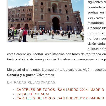
siguientes d
reseñada po
sueñas en e
segurament
matadores, 
irreconocibl
un toro de 
no fuera con
visión cada
quietud per
estas carencias. Acortar las distancias con toros de tan franca 
tantos atajos.
Arrimón y circular. Un atraco a mano armada. La pl
Me gustó el ambiente. Llenazo en tarde calurosa. Algún hueco su
Cazorla y a gozar.
Volveremos.
ENTRADAS RELACIONADAS:
CARTELES DE TOROS. SAN ISIDRO 2014. MADRID
¡SUBE TÚ Y PAGA!
CARTELES DE TOROS. SAN ISIDRO 2012. MADRID