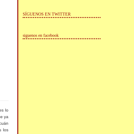
SÍGUENOS EN TWITTER
siguenos en facebook
es lo
ce ya
 cuán
s los