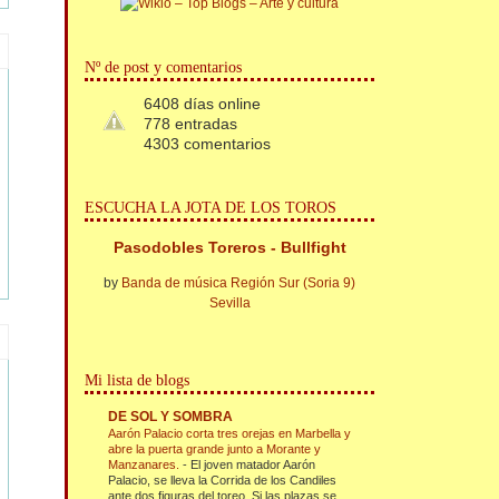
Nº de post y comentarios
6408 días online
778 entradas
4303 comentarios
ESCUCHA LA JOTA DE LOS TOROS
Pasodobles Toreros - Bullfight
by
Banda de música Región Sur (Soria 9)
Sevilla
Mi lista de blogs
DE SOL Y SOMBRA
Aarón Palacio corta tres orejas en Marbella y
abre la puerta grande junto a Morante y
Manzanares.
-
El joven matador Aarón
Palacio, se lleva la Corrida de los Candiles
ante dos figuras del toreo. Si las plazas se