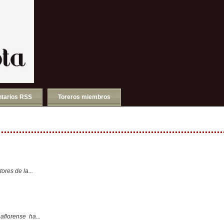
tarios RSS
Toreros miembros
ores de la...
aflorense ha...