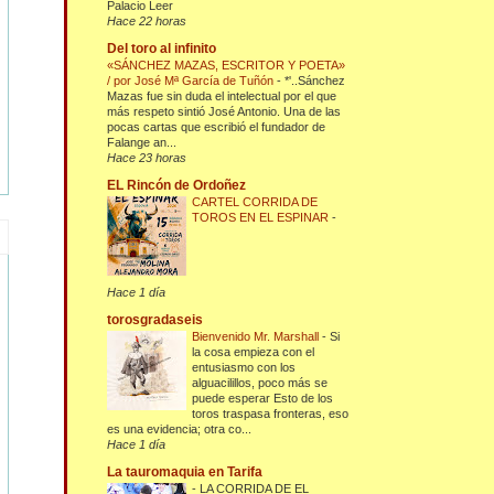
Palacio Leer
Hace 22 horas
Del toro al infinito
«SÁNCHEZ MAZAS, ESCRITOR Y POETA»
/ por José Mª García de Tuñón
-
*'..Sánchez
Mazas fue sin duda el intelectual por el que
más respeto sintió José Antonio. Una de las
pocas cartas que escribió el fundador de
Falange an...
Hace 23 horas
EL Rincón de Ordoñez
CARTEL CORRIDA DE
TOROS EN EL ESPINAR
-
Hace 1 día
torosgradaseis
Bienvenido Mr. Marshall
-
Si
la cosa empieza con el
entusiasmo con los
alguacilillos, poco más se
puede esperar Esto de los
toros traspasa fronteras, eso
es una evidencia; otra co...
Hace 1 día
La tauromaquia en Tarifa
-
LA CORRIDA DE EL