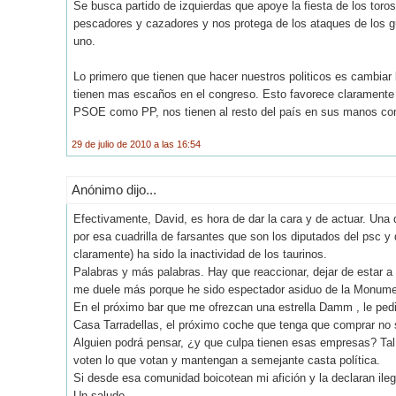
Se busca partido de izquierdas que apoye la fiesta de los toros
pescadores y cazadores y nos protega de los ataques de los g
uno.
Lo primero que tienen que hacer nuestros politicos es cambiar l
tienen mas escaños en el congreso. Esto favorece claramente a 
PSOE como PP, nos tienen al resto del país en sus manos co
29 de julio de 2010 a las 16:54
Anónimo dijo...
Efectivamente, David, es hora de dar la cara y de actuar. Una 
por esa cuadrilla de farsantes que son los diputados del psc y 
claramente) ha sido la inactividad de los taurinos.
Palabras y más palabras. Hay que reaccionar, dejar de estar a 
me duele más porque he sido espectador asiduo de la Monumen
En el próximo bar que me ofrezcan una estrella Damm , le pedi
Casa Tarradellas, el próximo coche que tenga que comprar no 
Alguien podrá pensar, ¿y que culpa tienen esas empresas? Tal
voten lo que votan y mantengan a semejante casta política.
Si desde esa comunidad boicotean mi afición y la declaran ilega
Un saludo