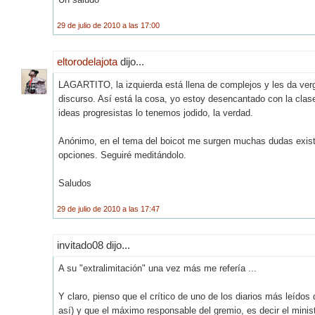
29 de julio de 2010 a las 17:00
eltorodelajota
dijo...
LAGARTITO, la izquierda está llena de complejos y les da ver
discurso. Así está la cosa, yo estoy desencantado con la clase
ideas progresistas lo tenemos jodido, la verdad.
Anónimo, en el tema del boicot me surgen muchas dudas existe
opciones. Seguiré meditándolo.
Saludos
29 de julio de 2010 a las 17:47
invitado08 dijo...
A su "extralimitación" una vez más me refería ...
Y claro, pienso que el crítico de uno de los diarios más leídos
así) y que el máximo responsable del gremio, es decir el ministr