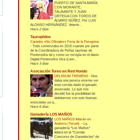
PUERTO DE SANTA MARÍA
CON MORANTE,
TALAVANTE Y JUAN
ORTEGA CON TOROS DE
ÁLVARO NÚÑEZ. Por LUIS
ALONSO HERNÁNDEZ. Veterin...
Hace 2 días
Taurophilos
Carteles «No Oficiales» Feria de la Peregrina
-
Todo comenzaba en 2015 cuando por parte
de la Coordinadora de Peñas taurinas de
Pontevedra tal y como se recogía en el diario
Digital Pontevedra Viva (Leer...
Hace 3 días
Asociación Toreo en Red Hondo
DELIRIUM TREMENS
-
Nos
daba una pereza enorme ver
esta corrida dado el ganado
anunciado. Lo que nos
decidió fue la posibilidad de
deleitarnos con seis buenas
estocadas ya q...
Hace 6 días
Ganadería LOS MAÑOS
LOS MAÑOS lidiarán en
Andorra (Teruel).
-
La
ganadería *Los Maños*
lidiará en la *Corrida
Concurso de Ganaderías* de