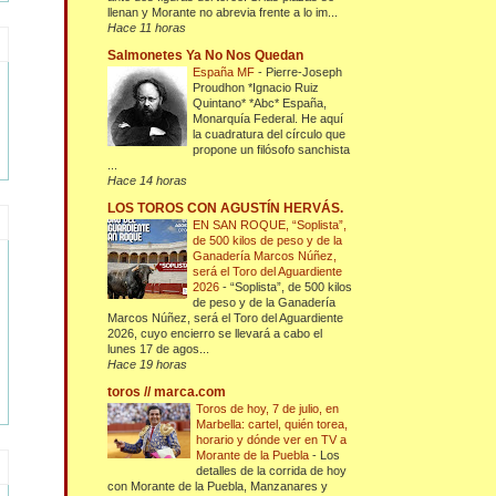
llenan y Morante no abrevia frente a lo im...
Hace 11 horas
Salmonetes Ya No Nos Quedan
España MF
-
Pierre-Joseph
Proudhon *Ignacio Ruiz
Quintano* *Abc* España,
Monarquía Federal. He aquí
la cuadratura del círculo que
propone un filósofo sanchista
...
Hace 14 horas
LOS TOROS CON AGUSTÍN HERVÁS.
EN SAN ROQUE, “Soplista”,
de 500 kilos de peso y de la
Ganadería Marcos Núñez,
será el Toro del Aguardiente
2026
-
“Soplista”, de 500 kilos
de peso y de la Ganadería
Marcos Núñez, será el Toro del Aguardiente
2026, cuyo encierro se llevará a cabo el
lunes 17 de agos...
Hace 19 horas
toros // marca.com
Toros de hoy, 7 de julio, en
Marbella: cartel, quién torea,
horario y dónde ver en TV a
Morante de la Puebla
-
Los
detalles de la corrida de hoy
con Morante de la Puebla, Manzanares y