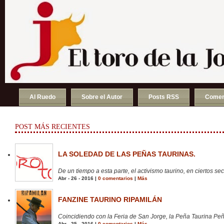
Al Ruedo
Sobre el Autor
Posts RSS
Comen
POST MÁS RECIENTES
LA SOLEDAD DE LAS PEÑAS TAURINAS.
De un tiempo a esta parte, el activismo taurino, en ciertos sect
Abr - 26 - 2016 |
0 comentarios
|
Más
FANZINE TAURINO RIPAMILÁN
Coincidiendo con la Feria de San Jorge, la Peña Taurina Peñ
Abr - 25 - 2016 |
0 comentarios
|
Más