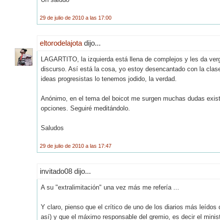
29 de julio de 2010 a las 17:00
eltorodelajota
dijo...
LAGARTITO, la izquierda está llena de complejos y les da ver
discurso. Así está la cosa, yo estoy desencantado con la clase
ideas progresistas lo tenemos jodido, la verdad.
Anónimo, en el tema del boicot me surgen muchas dudas existe
opciones. Seguiré meditándolo.
Saludos
29 de julio de 2010 a las 17:47
invitado08 dijo...
A su "extralimitación" una vez más me refería ...
Y claro, pienso que el crítico de uno de los diarios más leídos
así) y que el máximo responsable del gremio, es decir el ministr