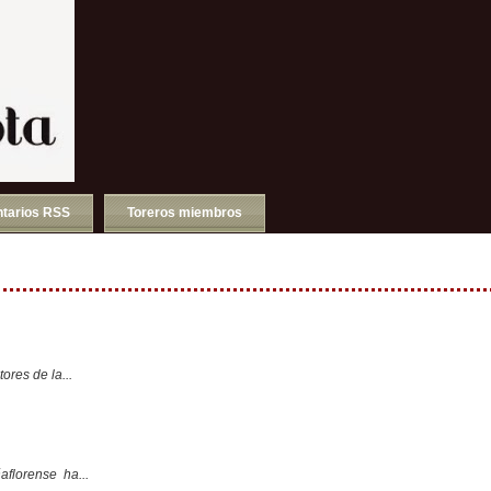
tarios RSS
Toreros miembros
ores de la...
aflorense ha...