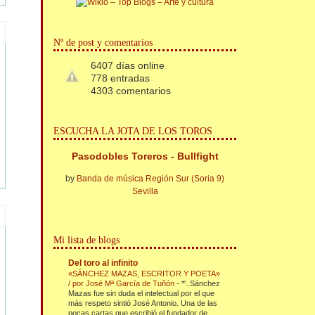
Nº de post y comentarios
6407 días online
778 entradas
4303 comentarios
ESCUCHA LA JOTA DE LOS TOROS
Pasodobles Toreros - Bullfight
by
Banda de música Región Sur (Soria 9)
Sevilla
Mi lista de blogs
Del toro al infinito
«SÁNCHEZ MAZAS, ESCRITOR Y POETA»
/ por José Mª García de Tuñón
-
*'..Sánchez
Mazas fue sin duda el intelectual por el que
más respeto sintió José Antonio. Una de las
pocas cartas que escribió el fundador de