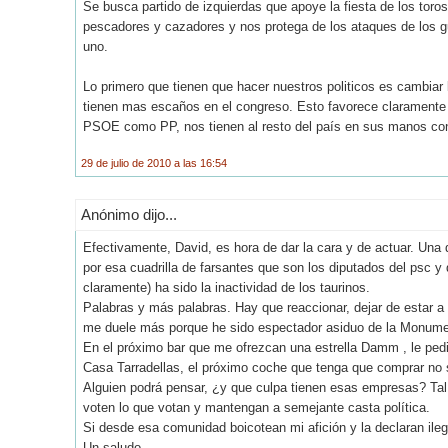
Se busca partido de izquierdas que apoye la fiesta de los toros
pescadores y cazadores y nos protega de los ataques de los g
uno.
Lo primero que tienen que hacer nuestros politicos es cambiar l
tienen mas escaños en el congreso. Esto favorece claramente a 
PSOE como PP, nos tienen al resto del país en sus manos co
29 de julio de 2010 a las 16:54
Anónimo dijo...
Efectivamente, David, es hora de dar la cara y de actuar. Una 
por esa cuadrilla de farsantes que son los diputados del psc y 
claramente) ha sido la inactividad de los taurinos.
Palabras y más palabras. Hay que reaccionar, dejar de estar a 
me duele más porque he sido espectador asiduo de la Monumen
En el próximo bar que me ofrezcan una estrella Damm , le pedi
Casa Tarradellas, el próximo coche que tenga que comprar no 
Alguien podrá pensar, ¿y que culpa tienen esas empresas? Tal
voten lo que votan y mantengan a semejante casta política.
Si desde esa comunidad boicotean mi afición y la declaran ilega
Un saludo