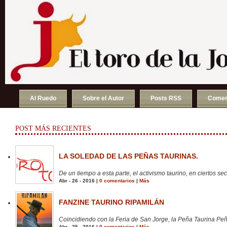
Al Ruedo
Sobre el Autor
Posts RSS
Comen
POST MÁS RECIENTES
LA SOLEDAD DE LAS PEÑAS TAURINAS.
De un tiempo a esta parte, el activismo taurino, en ciertos sect
Abr - 26 - 2016 |
0 comentarios
|
Más
FANZINE TAURINO RIPAMILÁN
Coincidiendo con la Feria de San Jorge, la Peña Taurina Peñ
Abr - 25 - 2016 |
0 comentarios
|
Más