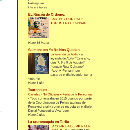
Falange an...
Hace 9 horas
EL Rincón de Ordoñez
CARTEL CORRIDA DE
TOROS EN EL ESPINAR
-
Hace 16 horas
Salmonetes Ya No Nos Quedan
La leyenda de Abilio
-
a
leyenda de Abilio *[Este año,
días 7, 8 y 9 de Agosto]*
*Ignacio Ruiz Quintano*
*Abc* A *Pemán*, por
pasarse el día leyendo, su tía
*Inés* le ...
Hace 1 día
Taurophilos
Carteles «No Oficiales» Feria de la Peregrina
-
Todo comenzaba en 2015 cuando por parte
de la Coordinadora de Peñas taurinas de
Pontevedra tal y como se recogía en el diario
Digital Pontevedra Viva (Leer...
Hace 2 días
La tauromaquia en Tarifa
LA CORRIDA DE MIURA EN