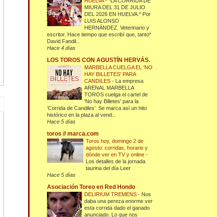
HUELVA
-
*LA CORRIDA DE
MIURA DEL 31 DE JULIO
DEL 2026 EN HUELVA.* Por
LUIS ALONSO
HERNÁNDEZ. Veterinario y
escritor. Hace tiempo que escribí que, tanto*
David Fandil...
Hace 4 días
LOS TOROS CON AGUSTÍN HERVÁS.
MARBELLA CUELGA EL 'NO
HAY BILLETES' PARA
CANDILES
-
La empresa
ARENAL MARBELLA
TOROS cuelga el cartel de
'No hay Billetes' para la
‘Corrida de Candiles’. Se marca así un hito
histórico en la plaza al vend...
Hace 5 días
toros // marca.com
Toros hoy, domingo 2 de
agosto: corridas, horario y
dónde ver en TV y online
-
Los detalles de la jornada
taurina del día Leer
Hace 5 días
Asociación Toreo en Red Hondo
DELIRIUM TREMENS
-
Nos
daba una pereza enorme ver
esta corrida dado el ganado
anunciado. Lo que nos