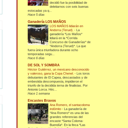
decidió fue la posibilidad de
deleitarnos con seis buenas
estocadas ya q...
Hace 5 días
Ganadería LOS MAÑOS
LOS MAÑOS lidiarán en
Andorra (Teruel).
-
La
ganadería *Los Maños*
lidiará en la *Corrida
Concurso de Ganaderías* de
*Andorra (Teruel)*. La que
fuera única triunfadora durante ocho
temporadas segu...
Hace 6 días
DE SOL Y SOMBRA
Héctor Gutiérrez, un mexicano desconocido
y valeroso, gana la Copa Chenel.
-
Los toros
debutantes de El Capea, descastados y de
embestida descompuesta, impidieron el
triunfo de la decidida terna de finalistas. Por
Antonio Lorca. Héc...
Hace 1 semana
Encastes Bravos
Ana Romero, el santacoloma
indómito
-
La ganadería de
*Ana Romero* es una de las
grandes referencias del
encaste *Santa Coloma-
Buendía*. En la finca *Las