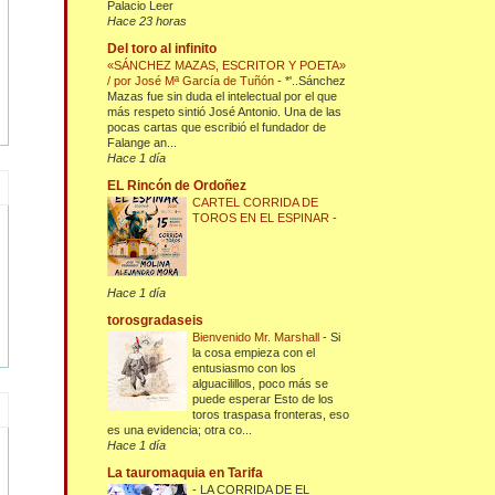
Palacio Leer
Hace 23 horas
Del toro al infinito
«SÁNCHEZ MAZAS, ESCRITOR Y POETA»
/ por José Mª García de Tuñón
-
*'..Sánchez
Mazas fue sin duda el intelectual por el que
más respeto sintió José Antonio. Una de las
pocas cartas que escribió el fundador de
Falange an...
Hace 1 día
EL Rincón de Ordoñez
CARTEL CORRIDA DE
TOROS EN EL ESPINAR
-
Hace 1 día
torosgradaseis
Bienvenido Mr. Marshall
-
Si
la cosa empieza con el
entusiasmo con los
alguacilillos, poco más se
puede esperar Esto de los
toros traspasa fronteras, eso
es una evidencia; otra co...
Hace 1 día
La tauromaquia en Tarifa
-
LA CORRIDA DE EL