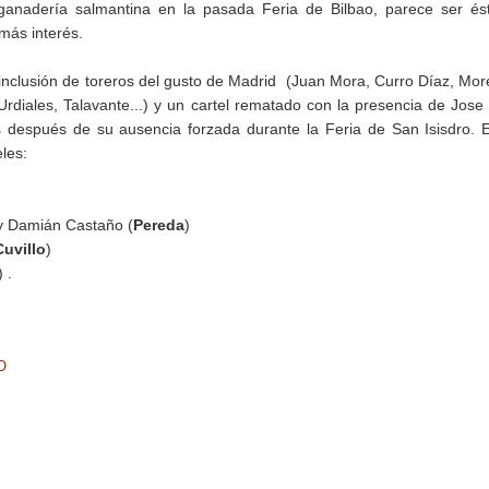
ganadería salmantina en la pasada Feria de Bilbao, parece ser és
 más interés.
 inclusión de toreros del gusto de Madrid (Juan Mora, Curro Díaz, Mor
Urdiales, Talavante...) y un cartel rematado con la presencia de Jose
después de su ausencia forzada durante la Feria de San Isisdro. 
eles:
 y Damián Castaño (
Pereda
)
Cuvillo
)
) .
O