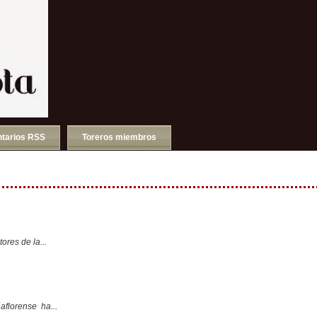
tarios RSS
Toreros miembros
ores de la...
aflorense ha...