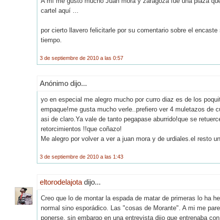
A mí me gustó mucho Juan mora y zaragoza fue una plaza que n
cartel aquí ...
por cierto llavero felicitarle por su comentario sobre el encast
tiempo.
3 de septiembre de 2010 a las 0:57
Anónimo dijo...
yo en especial me alegro mucho por curro diaz es de los poqui
empaque!me gusta mucho verle..prefiero ver 4 muletazos de cu
asi de claro.Ya vale de tanto pegapase aburrido!que se retu
retorcimientos !!que coñazo!
Me alegro por volver a ver a juan mora y de urdiales.el resto u
3 de septiembre de 2010 a las 1:43
eltorodelajota
dijo...
Creo que lo de montar la espada de matar de primeras lo ha he
normal sino esporádico. Las "cosas de Morante". A mi me pare
ponerse, sin embargo en una entrevista dijo que entrenaba con