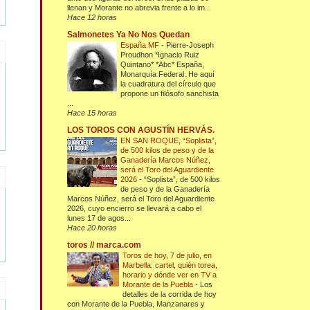
llenan y Morante no abrevia frente a lo im...
Hace 12 horas
Salmonetes Ya No Nos Quedan
España MF
-
Pierre-Joseph
Proudhon *Ignacio Ruiz
Quintano* *Abc* España,
Monarquía Federal. He aquí
la cuadratura del círculo que
propone un filósofo sanchista
...
Hace 15 horas
LOS TOROS CON AGUSTÍN HERVÁS.
EN SAN ROQUE, “Soplista”,
de 500 kilos de peso y de la
Ganadería Marcos Núñez,
será el Toro del Aguardiente
2026
-
“Soplista”, de 500 kilos
de peso y de la Ganadería
Marcos Núñez, será el Toro del Aguardiente
2026, cuyo encierro se llevará a cabo el
lunes 17 de agos...
Hace 20 horas
toros // marca.com
Toros de hoy, 7 de julio, en
Marbella: cartel, quién torea,
horario y dónde ver en TV a
Morante de la Puebla
-
Los
detalles de la corrida de hoy
con Morante de la Puebla, Manzanares y