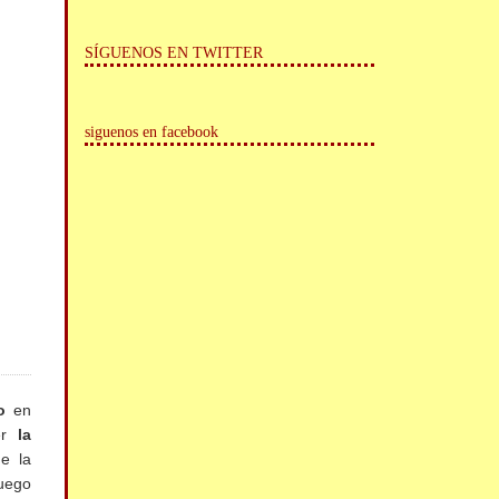
SÍGUENOS EN TWITTER
siguenos en facebook
o
en
ver
la
e la
juego