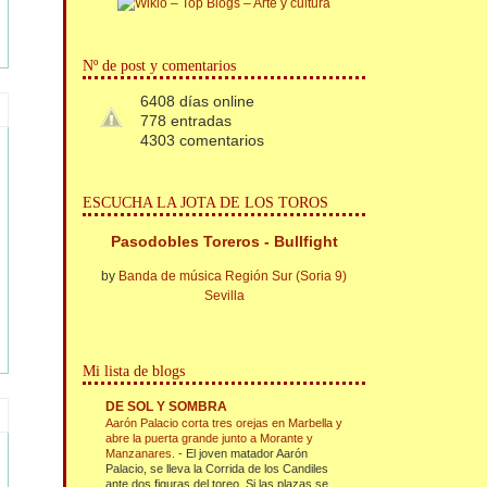
Nº de post y comentarios
6408 días online
778 entradas
4303 comentarios
ESCUCHA LA JOTA DE LOS TOROS
Pasodobles Toreros - Bullfight
by
Banda de música Región Sur (Soria 9)
Sevilla
Mi lista de blogs
DE SOL Y SOMBRA
Aarón Palacio corta tres orejas en Marbella y
abre la puerta grande junto a Morante y
Manzanares.
-
El joven matador Aarón
Palacio, se lleva la Corrida de los Candiles
ante dos figuras del toreo. Si las plazas se