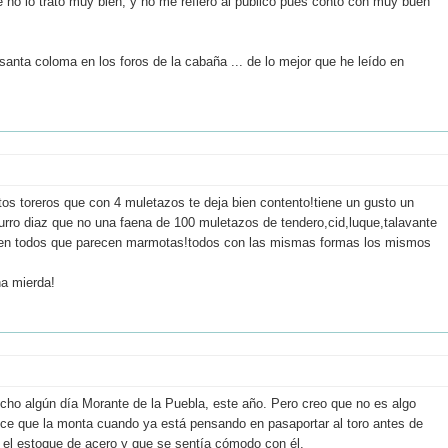
o lo trató muy bien; y no me refiero al público pues contó con muy buen
e santa coloma en los foros de la cabaña ... de lo mejor que he leído en
tos toreros que con 4 muletazos te deja bien contento!tiene un gusto un
rro diaz que no una faena de 100 muletazos de tendero,cid,luque,talavante
ercen todos que parecen marmotas!todos con las mismas formas los mismos
na mierda!
cho algún día Morante de la Puebla, este año. Pero creo que no es algo
ce que la monta cuando ya está pensando en pasaportar al toro antes de
 el estoque de acero y que se sentía cómodo con él.