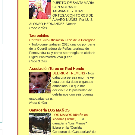
PUERTO DE SANTA MARÍA
CON MORANTE,
TALAVANTE Y JUAN
ORTEGA CON TOROS DE
ÁLVARO NÚÑEZ. Por LUIS
ALONSO HERNÁNDEZ. Veterin...
Hace 2 días
Taurophilos
Carteles «No Oficiales» Feria de la Peregrina
-
Todo comenzaba en 2015 cuando por parte
de la Coordinadora de Peñas taurinas de
Pontevedra tal y como se recogía en el diario
Digital Pontevedra Viva (Leer...
Hace 3 días
Asociación Toreo en Red Hondo
DELIRIUM TREMENS
-
Nos
daba una pereza enorme ver
esta corrida dado el ganado
anunciado. Lo que nos
decidió fue la posibilidad de
deleitarnos con seis buenas
estocadas ya q...
Hace 6 días
Ganadería LOS MAÑOS
LOS MAÑOS lidiarán en
Andorra (Teruel).
-
La
ganadería *Los Maños*
lidiará en la *Corrida
Concurso de Ganaderías* de