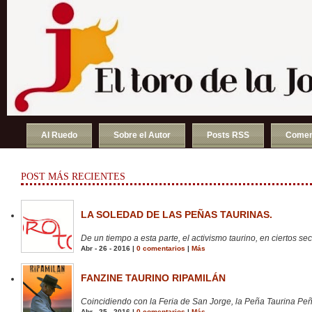
Al Ruedo
Sobre el Autor
Posts RSS
Comen
POST MÁS RECIENTES
LA SOLEDAD DE LAS PEÑAS TAURINAS.
De un tiempo a esta parte, el activismo taurino, en ciertos sect
Abr - 26 - 2016 |
0 comentarios
|
Más
FANZINE TAURINO RIPAMILÁN
Coincidiendo con la Feria de San Jorge, la Peña Taurina Peñ
Abr - 25 - 2016 |
0 comentarios
|
Más