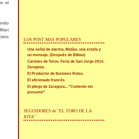
te el
enito
 Mari
Estos
LOS POST MAS POPULARES
Una señal de alarma, Matías, una estafa y
un mensaje. (Después de Bilbao)
Carteles de Toros. Feria de San Jorge 2014.
Zaragoza.
El Productor de Ilusiones Rotas.
El aficionado francés.
El pliego de Zaragoza... "Contento sin
presumir"
SEGUIDORES de "EL TORO DE LA
JOTA"