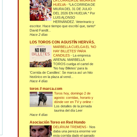
LA CORRIDA DE MIURA EN
HUELVA
-
*LA CORRIDA DE
MIURA DEL 31 DE JULIO
DEL 2026 EN HUELVA.* Por
LUIS ALONSO
HERNÁNDEZ. Veterinario y
escritor. Hace tiempo que escribí que, tanto*
David Fandil...
Hace 2 días
LOS TOROS CON AGUSTÍN HERVÁS.
MARBELLA CUELGA EL 'NO
HAY BILLETES' PARA
CANDILES
-
La empresa
ARENAL MARBELLA
TOROS cuelga el cartel de
'No hay Billetes' para la
‘Corrida de Candiles’. Se marca así un hito
histórico en la plaza al vend...
Hace 4 días
toros // marca.com
Toros hoy, domingo 2 de
agosto: corridas, horario y
dónde ver en TV y online
-
Los detalles de la jornada
taurina del día Leer
Hace 4 días
Asociación Toreo en Red Hondo
DELIRIUM TREMENS
-
Nos
daba una pereza enorme ver
esta corrida dado el ganado