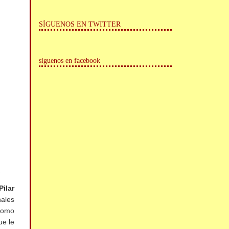
SÍGUENOS EN TWITTER
siguenos en facebook
Pilar
nales
como
ue le