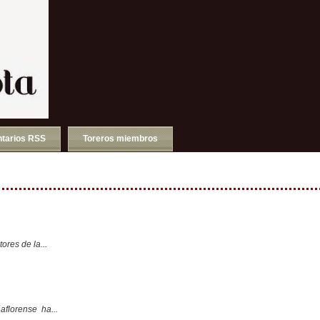
tarios RSS
Toreros miembros
ores de la...
aflorense ha...