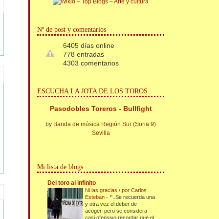
Nº de post y comentarios
6405 días online
778 entradas
4303 comentarios
ESCUCHA LA JOTA DE LOS TOROS
Pasodobles Toreros - Bullfight
by
Banda de música Región Sur (Soria 9)
Sevilla
Mi lista de blogs
Del toro al infinito
Ni las gracias / por Carlos
Esteban
-
*'..Se recuerda una
y otra vez el deber de
acoger, pero se considera
casi ofensivo recordar que el