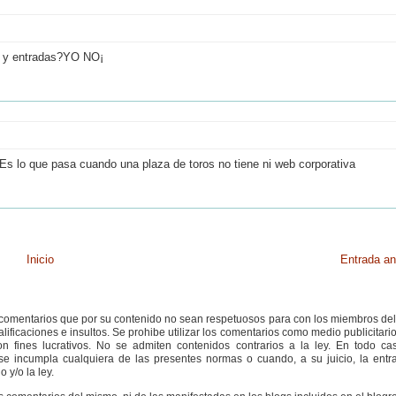
os y entradas?YO NO¡
Es lo que pasa cuando una plaza de toros no tiene ni web corporativa
Inicio
Entrada an
s comentarios que por su contenido no sean respetuosos para con los miembros de
ificaciones e insultos. Se prohibe utilizar los comentarios como medio publicitari
 fines lucrativos. No se admiten contenidos contrarios a la ley. En todo cas
e incumpla cualquiera de las presentes normas o cuando, a su juicio, la entr
 y/o la ley.