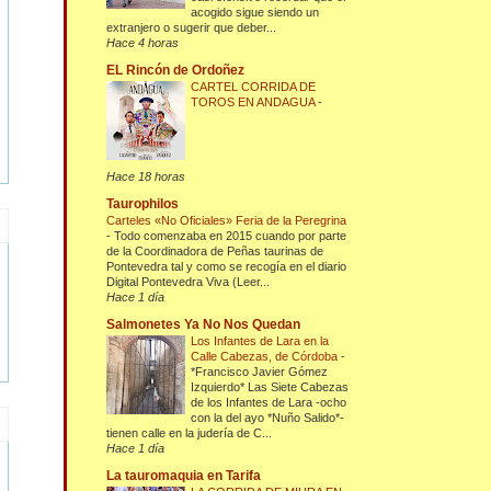
acogido sigue siendo un
extranjero o sugerir que deber...
Hace 4 horas
EL Rincón de Ordoñez
CARTEL CORRIDA DE
TOROS EN ANDAGUA
-
Hace 18 horas
Taurophilos
Carteles «No Oficiales» Feria de la Peregrina
-
Todo comenzaba en 2015 cuando por parte
de la Coordinadora de Peñas taurinas de
Pontevedra tal y como se recogía en el diario
Digital Pontevedra Viva (Leer...
Hace 1 día
Salmonetes Ya No Nos Quedan
Los Infantes de Lara en la
Calle Cabezas, de Córdoba
-
*Francisco Javier Gómez
Izquierdo* Las Siete Cabezas
de los Infantes de Lara -ocho
con la del ayo *Nuño Salido*-
tienen calle en la judería de C...
Hace 1 día
La tauromaquia en Tarifa