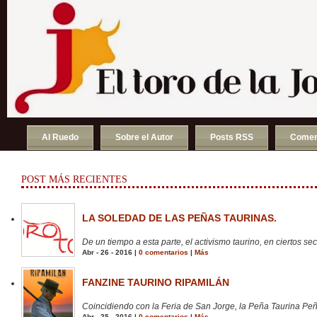
Al Ruedo
Sobre el Autor
Posts RSS
Comen
POST MÁS RECIENTES
LA SOLEDAD DE LAS PEÑAS TAURINAS.
De un tiempo a esta parte, el activismo taurino, en ciertos sect
Abr - 26 - 2016 |
0 comentarios
|
Más
FANZINE TAURINO RIPAMILÁN
Coincidiendo con la Feria de San Jorge, la Peña Taurina Peñ
Abr - 25 - 2016 |
0 comentarios
|
Más