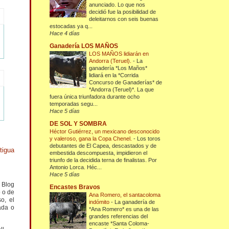
anunciado. Lo que nos
decidió fue la posibilidad de
deleitarnos con seis buenas
estocadas ya q...
Hace 4 días
Ganadería LOS MAÑOS
LOS MAÑOS lidiarán en
Andorra (Teruel).
-
La
ganadería *Los Maños*
lidiará en la *Corrida
Concurso de Ganaderías* de
*Andorra (Teruel)*. La que
fuera única triunfadora durante ocho
temporadas segu...
Hace 5 días
DE SOL Y SOMBRA
Héctor Gutiérrez, un mexicano desconocido
y valeroso, gana la Copa Chenel.
-
Los toros
debutantes de El Capea, descastados y de
tigua
embestida descompuesta, impidieron el
triunfo de la decidida terna de finalistas. Por
Antonio Lorca. Héc...
Hace 5 días
l Blog
Encastes Bravos
o o de
Ana Romero, el santacoloma
o, el
indómito
-
La ganadería de
ada o
*Ana Romero* es una de las
grandes referencias del
encaste *Santa Coloma-