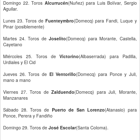
Domingo 22. Toros
Alcurrucén
(Nuñez) para Luis Bolívar, Sergio
Aguilar.
Lunes 23. Toros de
Fuenteymbro
(Domecq) para Fandi, Luque y
Pinar (posiblemente)
Martes 24. Toros de
Joselito
(Domecq) para Morante, Castella,
Cayetano
Miércoles 25. Toros de
Victorino
(Albaserrada) para Padilla,
Urdiales y El Cid
Jueves 26. Toros de
El Ventorillo
(Domecq) para Ponce y Juli,
mano a mano
Viernes 27. Toros de
Zalduendo
(Domecq) para Juli, Morante,
Manzanares
Sábado 28. Toros de
Puerto de San Lorenzo
(Atanasio) para
Ponce, Perera y Fandiño
Domingo 29. Toros de
José Escolar
(Santa Coloma).