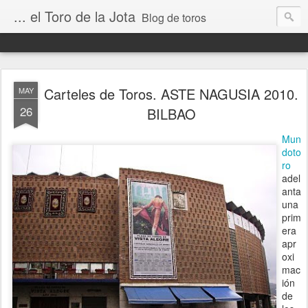
... el Toro de la Jota
Blog de toros
Carteles de Toros. ASTE NAGUSIA 2010.
MAY
26
BILBAO
Mun
doto
ro
adel
anta
una
prim
era
apr
oxi
mac
ión
de