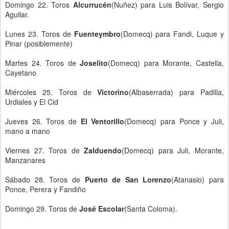
Domingo 22. Toros
Alcurrucén
(Nuñez) para Luis Bolívar, Sergio
Aguilar.
Lunes 23. Toros de
Fuenteymbro
(Domecq) para Fandi, Luque y
Pinar (posiblemente)
Martes 24. Toros de
Joselito
(Domecq) para Morante, Castella,
Cayetano
Miércoles 25. Toros de
Victorino
(Albaserrada) para Padilla,
Urdiales y El Cid
Jueves 26. Toros de
El Ventorillo
(Domecq) para Ponce y Juli,
mano a mano
Viernes 27. Toros de
Zalduendo
(Domecq) para Juli, Morante,
Manzanares
Sábado 28. Toros de
Puerto de San Lorenzo
(Atanasio) para
Ponce, Perera y Fandiño
Domingo 29. Toros de
José Escolar
(Santa Coloma).