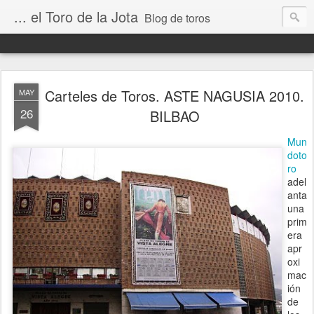
... el Toro de la Jota
Blog de toros
Carteles de Toros. ASTE NAGUSIA 2010.
MAY
26
BILBAO
Mun
doto
ro
adel
anta
una
prim
era
apr
oxi
mac
ión
de