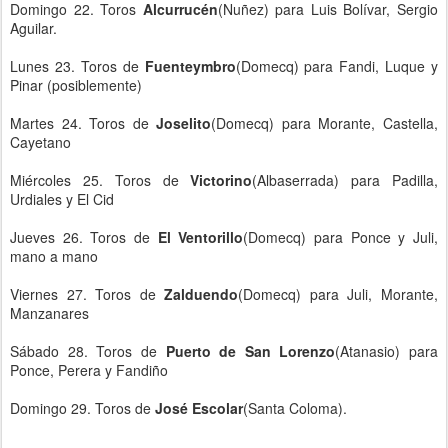
Domingo 22. Toros
Alcurrucén
(Nuñez) para Luis Bolívar, Sergio
Aguilar.
Lunes 23. Toros de
Fuenteymbro
(Domecq) para Fandi, Luque y
Pinar (posiblemente)
Martes 24. Toros de
Joselito
(Domecq) para Morante, Castella,
Cayetano
Miércoles 25. Toros de
Victorino
(Albaserrada) para Padilla,
Urdiales y El Cid
Jueves 26. Toros de
El Ventorillo
(Domecq) para Ponce y Juli,
mano a mano
Viernes 27. Toros de
Zalduendo
(Domecq) para Juli, Morante,
Manzanares
Sábado 28. Toros de
Puerto de San Lorenzo
(Atanasio) para
Ponce, Perera y Fandiño
Domingo 29. Toros de
José Escolar
(Santa Coloma).