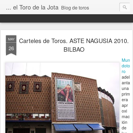
... el Toro de la Jota
Blog de toros
Carteles de Toros. ASTE NAGUSIA 2010.
MAY
26
BILBAO
Mun
doto
ro
adel
anta
una
prim
era
apr
oxi
mac
ión
de