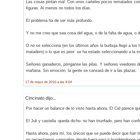
Las cosas pintan mal. Con unos carteles pocos rematados como
figuras. Al menos no todos los días.
El problema ha de ser más profundo.
Y no me creo que sea cosa del agua, o de la falta de agua, o d
O no se selecciona (en los últimos años la burbuja llegó a los 
matadero) o lo que es peor: se ha estado seleccionando a la in
Señores ganaderos, pónganse las pilas. Y señores veedores de
mañana. Sin emoción, la gente se cansará de ir a las plazas.
17 de mayo de 2010 a las 9:04
Cincinato dijo...
Por hacer un balance de lo visto hasta ahora, El Cid parece que
El Juli y castella -queda dicho- no han triunfado, pero han con
Hasta ahora, para mí, los únicos que se puede decir que han tri
no necesitamos campañas desde fuera para ir hundiéndonos p