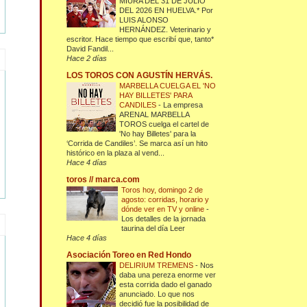
MIURA DEL 31 DE JULIO
DEL 2026 EN HUELVA.* Por
LUIS ALONSO
HERNÁNDEZ. Veterinario y
escritor. Hace tiempo que escribí que, tanto*
David Fandil...
Hace 2 días
LOS TOROS CON AGUSTÍN HERVÁS.
MARBELLA CUELGA EL 'NO
HAY BILLETES' PARA
CANDILES
-
La empresa
ARENAL MARBELLA
TOROS cuelga el cartel de
'No hay Billetes' para la
‘Corrida de Candiles’. Se marca así un hito
histórico en la plaza al vend...
Hace 4 días
toros // marca.com
Toros hoy, domingo 2 de
agosto: corridas, horario y
dónde ver en TV y online
-
Los detalles de la jornada
taurina del día Leer
Hace 4 días
Asociación Toreo en Red Hondo
DELIRIUM TREMENS
-
Nos
daba una pereza enorme ver
esta corrida dado el ganado
anunciado. Lo que nos
decidió fue la posibilidad de