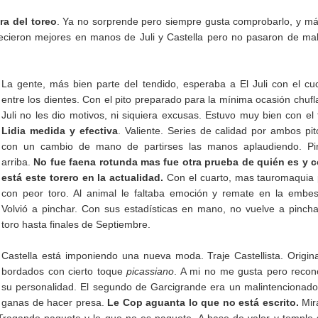
ra del toreo
. Ya no sorprende pero siempre gusta comprobarlo, y m
ecieron mejores en manos de Juli y Castella pero no pasaron de ma
La gente, más bien parte del tendido, esperaba a El Juli con el cuc
entre los dientes. Con el pito preparado para la mínima ocasión chufla
Juli no les dio motivos, ni siquiera excusas. Estuvo muy bien con el 
Lidia medida y efectiva
. Valiente. Series de calidad por ambos pi
con un cambio de mano de partirses las manos aplaudiendo. Pi
arriba.
No fue faena rotunda mas fue otra prueba de quién es y 
está este torero en la actualidad.
Con el cuarto, mas tauromaquia
con peor toro. Al animal le faltaba emoción y remate en la embes
Volvió a pinchar. Con sus estadísticas en mano, no vuelve a pinch
toro hasta finales de Septiembre.
Castella está imponiendo una nueva moda. Traje Castellista. Origin
bordados con cierto toque
picassiano
. A mi no me gusta pero reco
su personalidad. El segundo de Garcigrande era un malintencionad
ganas de hacer presa.
Le Cop aguanta lo que no está escrito.
Mir