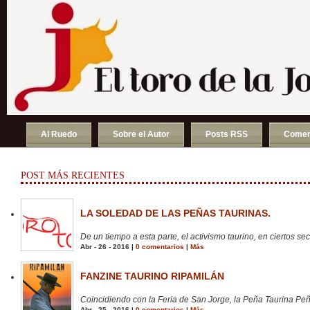
Al Ruedo
Sobre el Autor
Posts RSS
Comen
POST MÁS RECIENTES
LA SOLEDAD DE LAS PEÑAS TAURINAS.
De un tiempo a esta parte, el activismo taurino, en ciertos sect
Abr - 26 - 2016 |
0 comentarios
|
Más
FANZINE TAURINO RIPAMILÁN
Coincidiendo con la Feria de San Jorge, la Peña Taurina Peñ
Abr - 25 - 2016 |
0 comentarios
|
Más