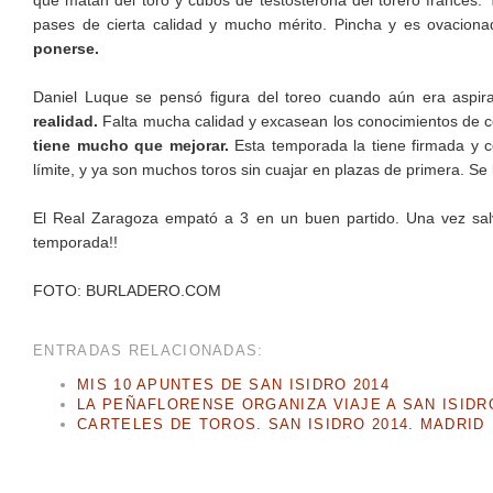
que matan del toro y cubos de testosterona del torero francés.
pases de cierta calidad y mucho mérito. Pincha y es ovacionad
ponerse.
Daniel Luque se pensó figura del toreo cuando aún era aspi
realidad.
Falta mucha calidad y excasean los conocimientos de cóm
tiene mucho que mejorar.
Esta temporada la tiene firmada y c
límite, y ya son muchos toros sin cuajar en plazas de primera. Se 
El Real Zaragoza empató a 3 en un buen partido. Una vez salv
temporada!!
FOTO: BURLADERO.COM
ENTRADAS RELACIONADAS:
MIS 10 APUNTES DE SAN ISIDRO 2014
LA PEÑAFLORENSE ORGANIZA VIAJE A SAN ISIDR
CARTELES DE TOROS. SAN ISIDRO 2014. MADRID