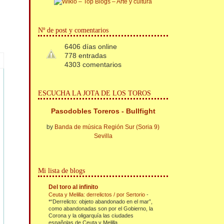
Nº de post y comentarios
6406 días online
778 entradas
4303 comentarios
ESCUCHA LA JOTA DE LOS TOROS
Pasodobles Toreros - Bullfight
by
Banda de música Región Sur (Soria 9)
Sevilla
Mi lista de blogs
Del toro al infinito
Ceuta y Melilla: derrelictos / por Sertorio
-
*“Derrelicto: objeto abandonado en el mar”,
como abandonadas son por el Gobierno, la
Corona y la oligarquía las ciudades
españolas de Ceuta y Melilla....