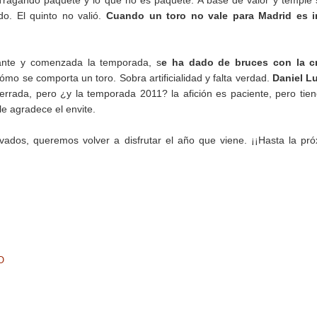
 Tragando paquete y lo que no es paquete. A base de valor y temple
o. El quinto no valió.
Cuando un toro no vale para Madrid es in
rante y comenzada la temporada, s
e ha dado de bruces con la c
o se comporta un toro. Sobra artificialidad y falta verdad.
Daniel L
errada, pero ¿y la temporada 2011? la afición es paciente, pero tie
le agradece el envite.
ados, queremos volver a disfrutar el año que viene. ¡¡Hasta la pr
O