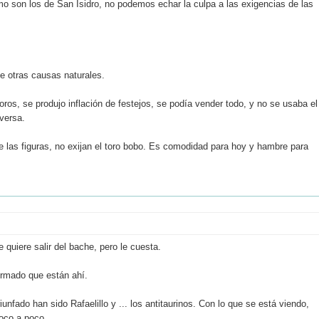
 son los de San Isidro, no podemos echar la culpa a las exigencias de las
e otras causas naturales.
toros, se produjo inflación de festejos, se podía vender todo, y no se usaba el
versa.
 las figuras, no exijan el toro bobo. Es comodidad para hoy y hambre para
 quiere salir del bache, pero le cuesta.
firmado que están ahí.
unfado han sido Rafaelillo y ... los antitaurinos. Con lo que se está viendo,
oco a poco.