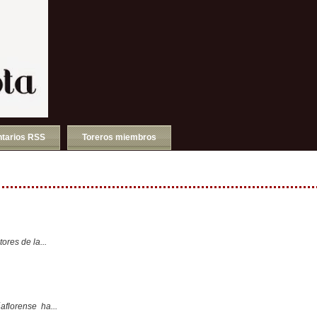
tarios RSS
Toreros miembros
ores de la...
aflorense ha...