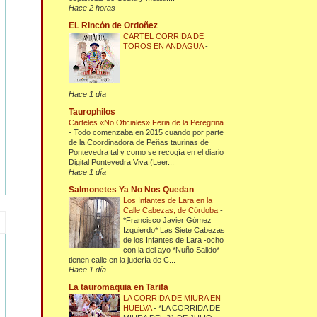
Hace 2 horas
EL Rincón de Ordoñez
CARTEL CORRIDA DE
TOROS EN ANDAGUA
-
Hace 1 día
Taurophilos
Carteles «No Oficiales» Feria de la Peregrina
-
Todo comenzaba en 2015 cuando por parte
de la Coordinadora de Peñas taurinas de
Pontevedra tal y como se recogía en el diario
Digital Pontevedra Viva (Leer...
Hace 1 día
Salmonetes Ya No Nos Quedan
Los Infantes de Lara en la
Calle Cabezas, de Córdoba
-
*Francisco Javier Gómez
Izquierdo* Las Siete Cabezas
de los Infantes de Lara -ocho
con la del ayo *Nuño Salido*-
tienen calle en la judería de C...
Hace 1 día
La tauromaquia en Tarifa
LA CORRIDA DE MIURA EN
HUELVA
-
*LA CORRIDA DE