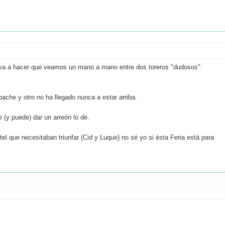
 va a hacer que veamos un mano a mano entre dos toreros "dudosos":
che y otro no ha llegado nunca a estar arriba.
 (y puede) dar un arreón lo dé.
el que necesitaban triunfar (Cid y Luque) no sé yo si ésta Feria está para