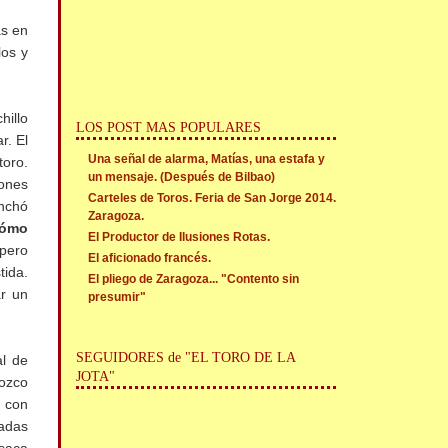
ás en
los y
hillo
LOS POST MAS POPULARES
r. El
Una señal de alarma, Matías, una estafa y
toro.
un mensaje. (Después de Bilbao)
tones
Carteles de Toros. Feria de San Jorge 2014.
nchó
Zaragoza.
cómo
El Productor de Ilusiones Rotas.
 pero
El aficionado francés.
tida.
El pliego de Zaragoza... "Contento sin
ar un
presumir"
SEGUIDORES de "EL TORO DE LA
al de
JOTA"
nozco
o con
adas