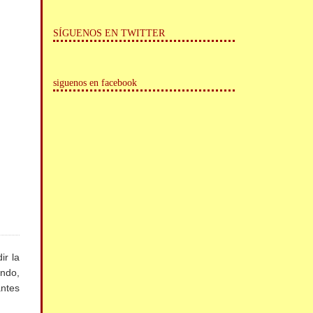
SÍGUENOS EN TWITTER
siguenos en facebook
ir la
undo,
antes