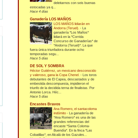
deleitarnos con seis buenas
estocadas ya q...
Hace 4 días
Ganadería LOS MAÑOS
LOS MAÑOS lidiarán en
Andorra (Teruel).
-
La
ganadería *Los Maños*
lidiará en la *Corrida
Concurso de Ganaderías* de
*Andorra (Teruel)*. La que
fuera única triunfadora durante ocho
temporadas segu...
Hace 5 días
DE SOL Y SOMBRA
Héctor Gutiérrez, un mexicano desconocido
y valeroso, gana la Copa Chenel.
-
Los toros
debutantes de El Capea, descastados y de
embestida descompuesta, impidieron el
triunfo de la decidida terna de finalistas. Por
Antonio Lorca. Héc...
Hace 5 días
Encastes Bravos
Ana Romero, el santacoloma
indómito
-
La ganadería de
*Ana Romero* es una de las
grandes referencias del
encaste *Santa Coloma-
Buendía*. En la finca *Las
Cobatillas*, en Alcalá de los Gazules...