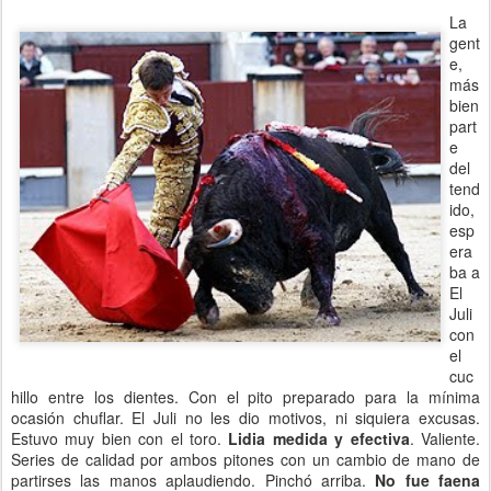
La
gent
e,
más
bien
part
e
del
tend
ido,
esp
era
ba a
El
Juli
con
el
cuc
hillo entre los dientes. Con el pito preparado para la mínima
ocasión chuflar. El Juli no les dio motivos, ni siquiera excusas.
Estuvo muy bien con el toro.
Lidia medida y efectiva
. Valiente.
Series de calidad por ambos pitones con un cambio de mano de
partirses las manos aplaudiendo. Pinchó arriba.
No fue faena