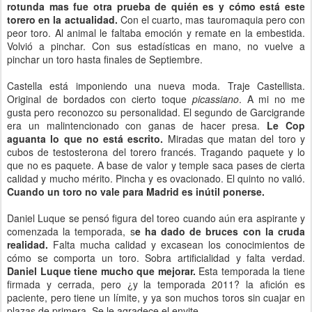
rotunda mas fue otra prueba de quién es y cómo está este
torero en la actualidad.
Con el cuarto, mas tauromaquia pero con
peor toro. Al animal le faltaba emoción y remate en la embestida.
Volvió a pinchar. Con sus estadísticas en mano, no vuelve a
pinchar un toro hasta finales de Septiembre.
Castella está imponiendo una nueva moda. Traje Castellista.
Original de bordados con cierto toque
picassiano
. A mi no me
gusta pero reconozco su personalidad. El segundo de Garcigrande
era un malintencionado con ganas de hacer presa.
Le Cop
aguanta lo que no está escrito.
Miradas que matan del toro y
cubos de testosterona del torero francés. Tragando paquete y lo
que no es paquete. A base de valor y temple saca pases de cierta
calidad y mucho mérito. Pincha y es ovacionado. El quinto no valió.
Cuando un toro no vale para Madrid es inútil ponerse.
Daniel Luque se pensó figura del toreo cuando aún era aspirante y
comenzada la temporada, s
e ha dado de bruces con la cruda
realidad.
Falta mucha calidad y excasean los conocimientos de
cómo se comporta un toro. Sobra artificialidad y falta verdad.
Daniel Luque tiene mucho que mejorar.
Esta temporada la tiene
firmada y cerrada, pero ¿y la temporada 2011? la afición es
paciente, pero tiene un límite, y ya son muchos toros sin cuajar en
plazas de primera. Se le agradece el envite.