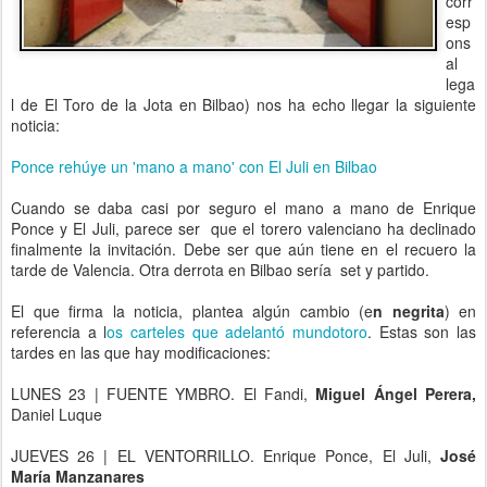
corr
esp
ons
al
lega
l de El Toro de la Jota en Bilbao) nos ha echo llegar la siguiente
noticia:
Ponce rehúye un 'mano a mano' con El Juli en Bilbao
Cuando se daba casi por seguro el mano a mano de Enrique
Ponce y El Juli, parece ser que el torero valenciano ha declinado
finalmente la invitación. Debe ser que aún tiene en el recuero la
tarde de Valencia. Otra derrota en Bilbao sería set y partido.
El que firma la noticia, plantea algún cambio (e
n negrita
) en
referencia a l
os carteles que adelantó mundotoro
. Estas son las
tardes en las que hay modificaciones:
LUNES 23 | FUENTE YMBRO. El Fandi,
Miguel Ángel Perera,
Daniel Luque
JUEVES 26 | EL VENTORRILLO. Enrique Ponce, El Juli,
José
María Manzanares