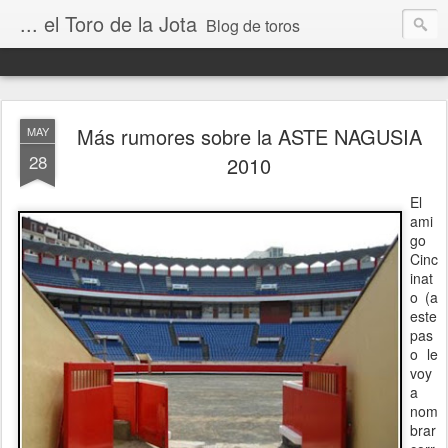
... el Toro de la Jota
Blog de toros
Más rumores sobre la ASTE NAGUSIA
MAY
28
2010
El
ami
go
Cinc
inat
o (a
este
pas
o le
voy
a
nom
brar