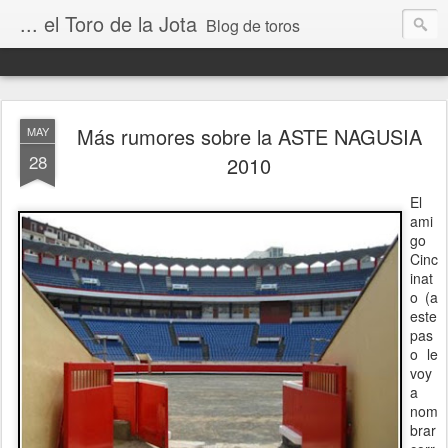
... el Toro de la Jota
Blog de toros
Más rumores sobre la ASTE NAGUSIA
MAY
28
2010
El
ami
go
Cinc
inat
o (a
este
pas
o le
voy
a
nom
brar