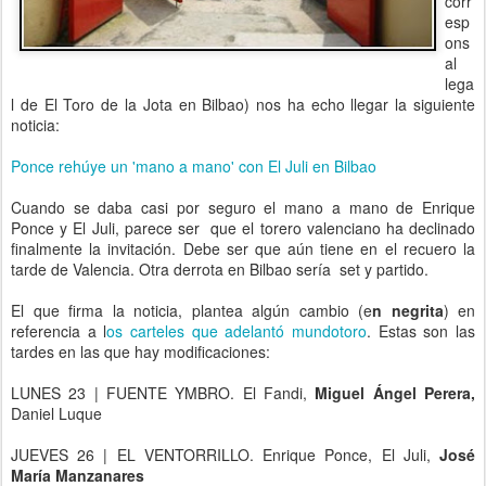
corr
esp
ons
al
lega
l de El Toro de la Jota en Bilbao) nos ha echo llegar la siguiente
noticia:
Ponce rehúye un 'mano a mano' con El Juli en Bilbao
Cuando se daba casi por seguro el mano a mano de Enrique
Ponce y El Juli, parece ser que el torero valenciano ha declinado
finalmente la invitación. Debe ser que aún tiene en el recuero la
tarde de Valencia. Otra derrota en Bilbao sería set y partido.
El que firma la noticia, plantea algún cambio (e
n negrita
) en
referencia a l
os carteles que adelantó mundotoro
. Estas son las
tardes en las que hay modificaciones:
LUNES 23 | FUENTE YMBRO. El Fandi,
Miguel Ángel Perera,
Daniel Luque
JUEVES 26 | EL VENTORRILLO. Enrique Ponce, El Juli,
José
María Manzanares