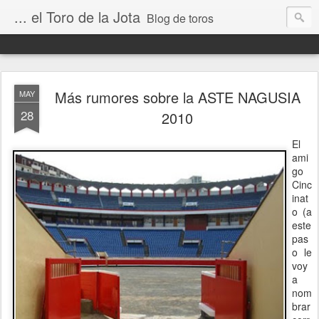
... el Toro de la Jota
Blog de toros
Más rumores sobre la ASTE NAGUSIA
MAY
28
2010
El
ami
go
Cinc
inat
o (a
este
pas
o le
voy
a
nom
brar