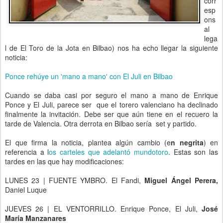
corr
esp
ons
al
lega
l de El Toro de la Jota en Bilbao) nos ha echo llegar la siguiente
noticia:
Ponce rehúye un 'mano a mano' con El Juli en Bilbao
Cuando se daba casi por seguro el mano a mano de Enrique
Ponce y El Juli, parece ser que el torero valenciano ha declinado
finalmente la invitación. Debe ser que aún tiene en el recuero la
tarde de Valencia. Otra derrota en Bilbao sería set y partido.
El que firma la noticia, plantea algún cambio (e
n negrita
) en
referencia a l
os carteles que adelantó mundotoro
. Estas son las
tardes en las que hay modificaciones:
LUNES 23 | FUENTE YMBRO. El Fandi,
Miguel Ángel Perera,
Daniel Luque
JUEVES 26 | EL VENTORRILLO. Enrique Ponce, El Juli,
José
María Manzanares