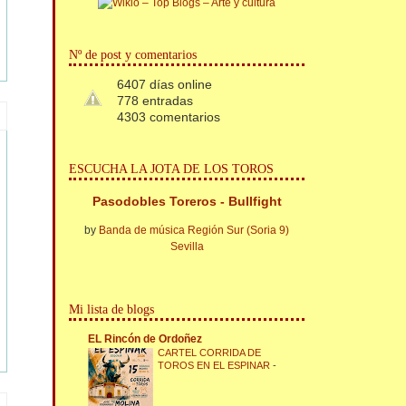
Nº de post y comentarios
6407 días online
778 entradas
4303 comentarios
ESCUCHA LA JOTA DE LOS TOROS
Pasodobles Toreros - Bullfight
by
Banda de música Región Sur (Soria 9)
Sevilla
Mi lista de blogs
EL Rincón de Ordoñez
CARTEL CORRIDA DE
TOROS EN EL ESPINAR
-