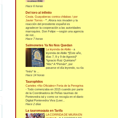
Hace 6 horas
Del toro al infinito
Ceuta. Guayaberas contra chilabas / por
Javier Torres
-
*'..Ahora nos invaden y la
reacción del presidente español es
agradecer la cooperación a las autoridades
marroquíes. Don Felipe —según una agencia
de not...
Hace 7 horas
Salmonetes Ya No Nos Quedan
La leyenda de Abilio
-
a
leyenda de Abilio *[Este año,
días 7, 8 y 9 de Agosto]*
*Ignacio Ruiz Quintano*
*Abc* A *Pemán*, por
pasarse el día leyendo, su tía
*Inés* le ...
Hace 14 horas
Taurophilos
Carteles «No Oficiales» Feria de la Peregrina
-
Todo comenzaba en 2015 cuando por parte
de la Coordinadora de Peñas taurinas de
Pontevedra tal y como se recogía en el diario
Digital Pontevedra Viva (Leer...
Hace 2 días
La tauromaquia en Tarifa
LA CORRIDA DE MIURA EN