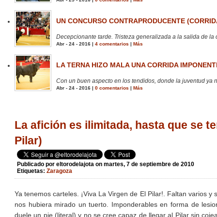
UN CONCURSO CONTRAPRODUCENTE (CORRIDA
Decepcionante tarde. Tristeza generalizada a la salida de la 
Abr - 24 - 2016 |
4 comentarios
|
Más
LA TERNA HIZO MALA UNA CORRIDA IMPONENTE
Con un buen aspecto en los tendidos, donde la juventud ya no
Abr - 24 - 2016 |
0 comentarios
|
Más
La afición es ilimitada, hasta que se 
Pilar)
Publicado por
eltorodelajota
on martes, 7 de septiembre de 2010
Etiquetas:
Zaragoza
Ya tenemos carteles. ¡Viva La Virgen de El Pilar!. Faltan varios y
nos hubiera mirado un tuerto. Imponderables en forma de lesion
duele un pie (literal) y no se cree capaz de llegar al Pilar sin coj