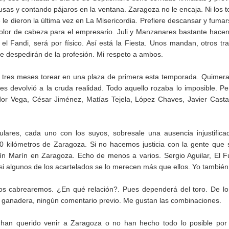
sas y contando pájaros en la ventana. Zaragoza no le encaja. Ni los t
que le dieron la última vez en La Misericordia. Prefiere descansar y fumar
olor de cabeza para el empresario. Juli y Manzanares bastante hace
el Fandi, será por físico. Así está la Fiesta. Unos mandan, otros tr
 se despedirán de la profesión. Mi respeto a ambos.
tres meses torear en una plaza de primera esta temporada. Quimer
es devolvió a la cruda realidad. Todo aquello rozaba lo imposible. Pe
ador Vega, César Jiménez, Matías Tejela, López Chaves, Javier Cast
ulares, cada uno con los suyos, sobresale una ausencia injustifica
140 kilómetros de Zaragoza. Si no hacemos justicia con la gente que 
fín Marín en Zaragoza. Echo de menos a varios. Sergio Aguilar, El F
n si algunos de los acartelados se lo merecen más que ellos. Yo también
nos cabrearemos. ¿En qué relación?. Pues dependerá del toro. De l
a ganadera, ningún comentario previo. Me gustan las combinaciones.
 han querido venir a Zaragoza o no han hecho todo lo posible por 