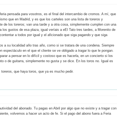
 feria pensada para vosotros, es el final del intercambio de cromos. A mí, que
ismo que en Madrid, y es que los carteles son una lista de toreros y
te de los toreros; van una tarde y a otra cosa, simplemente cumplen con una
 los gustos de esa plaza, igual veríais a eEl Tato tres tardes, a Morenito de
y contentar a todos por igual y el aficionado que siga pagando y que siga
os a su localidad año tras año, como si se tratara de una condena. Siempre
n espectáculo en el que el cliente se ve obligado a tragar lo que le pongan.
parar a pensar en lo difícil y costoso que es hacerla, en un concierto si los
o o de guitarra, simplemente no gusta y se dice. En los toros no. Igual es
 toreros, que haya toros, que ya es mucho pedir.
tividad del abonado. Tu pagas en Abril por algo que no existe y a tragar con
iente, volvemos a hacer un acto de fe. Si el pago del abono fuera a Feria