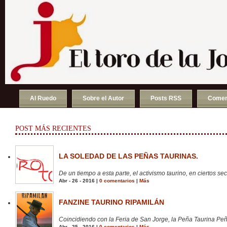
Al Ruedo
Sobre el Autor
Posts RSS
Comen
POST MÁS RECIENTES
LA SOLEDAD DE LAS PEÑAS TAURINAS.
De un tiempo a esta parte, el activismo taurino, en ciertos sect
Abr - 26 - 2016 |
0 comentarios
|
Más
FANZINE TAURINO RIPAMILÁN
Coincidiendo con la Feria de San Jorge, la Peña Taurina Peñ
Abr - 25 - 2016 |
0 comentarios
|
Más