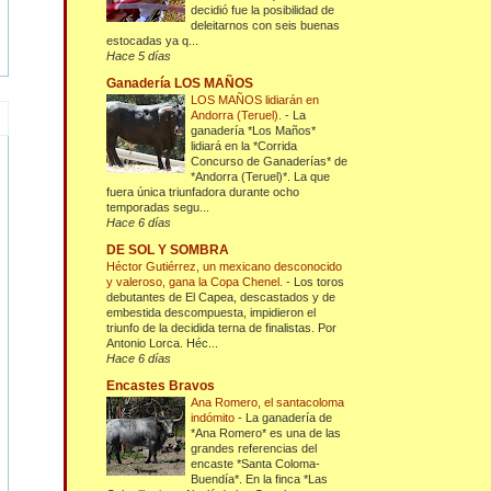
decidió fue la posibilidad de
deleitarnos con seis buenas
estocadas ya q...
Hace 5 días
Ganadería LOS MAÑOS
LOS MAÑOS lidiarán en
Andorra (Teruel).
-
La
ganadería *Los Maños*
lidiará en la *Corrida
Concurso de Ganaderías* de
*Andorra (Teruel)*. La que
fuera única triunfadora durante ocho
temporadas segu...
Hace 6 días
DE SOL Y SOMBRA
Héctor Gutiérrez, un mexicano desconocido
y valeroso, gana la Copa Chenel.
-
Los toros
debutantes de El Capea, descastados y de
embestida descompuesta, impidieron el
triunfo de la decidida terna de finalistas. Por
Antonio Lorca. Héc...
Hace 6 días
Encastes Bravos
Ana Romero, el santacoloma
indómito
-
La ganadería de
*Ana Romero* es una de las
grandes referencias del
encaste *Santa Coloma-
Buendía*. En la finca *Las