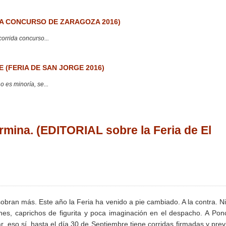
 CONCURSO DE ZARAGOZA 2016)
corrida concurso...
 (FERIA DE SAN JORGE 2016)
 es minoría, se...
termina. (EDITORIAL sobre la Feria de El
 sobran más. Este año la Feria ha venido a pie cambiado. A la contra. N
es, caprichos de figurita y poca imaginación en el despacho. A Pon
ear, eso sí, hasta el día 30 de Septiembre tiene corridas firmadas y prev