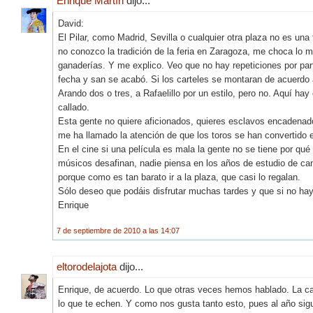
Enrique Martín
dijo...
David:
El Pilar, como Madrid, Sevilla o cualquier otra plaza no es una
no conozco la tradición de la feria en Zaragoza, me choca lo m
ganaderías. Y me explico. Veo que no hay repeticiones por par
fecha y san se acabó. Si los carteles se montaran de acuerdo a
Arando dos o tres, a Rafaelillo por un estilo, pero no. Aquí ha
callado.
Esta gente no quiere aficionados, quieres esclavos encadenad
me ha llamado la atención de que los toros se han convertido e
En el cine si una película es mala la gente no se tiene por qué 
músicos desafinan, nadie piensa en los años de estudio de cant
porque como es tan barato ir a la plaza, que casi lo regalan.
Sólo deseo que podáis disfrutar muchas tardes y que si no hay
Enrique
7 de septiembre de 2010 a las 14:07
eltorodelajota
dijo...
Enrique, de acuerdo. Lo que otras veces hemos hablado. La cau
lo que te echen. Y como nos gusta tanto esto, pues al año sigu