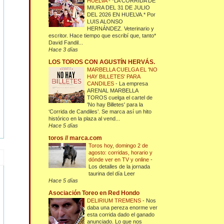
HUELVA
-
*LA CORRIDA DE
MIURA DEL 31 DE JULIO
DEL 2026 EN HUELVA.* Por
LUIS ALONSO
HERNÁNDEZ. Veterinario y
escritor. Hace tiempo que escribí que, tanto*
David Fandil...
Hace 3 días
LOS TOROS CON AGUSTÍN HERVÁS.
MARBELLA CUELGA EL 'NO
HAY BILLETES' PARA
CANDILES
-
La empresa
ARENAL MARBELLA
TOROS cuelga el cartel de
'No hay Billetes' para la
‘Corrida de Candiles’. Se marca así un hito
histórico en la plaza al vend...
Hace 5 días
toros // marca.com
Toros hoy, domingo 2 de
agosto: corridas, horario y
dónde ver en TV y online
-
Los detalles de la jornada
taurina del día Leer
Hace 5 días
Asociación Toreo en Red Hondo
DELIRIUM TREMENS
-
Nos
daba una pereza enorme ver
esta corrida dado el ganado
anunciado. Lo que nos