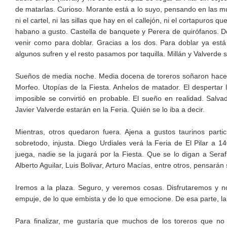
de matarlas. Curioso. Morante está a lo suyo, pensando en las mu
ni el cartel, ni las sillas que hay en el callejón, ni el cortapuros 
habano a gusto. Castella de banquete y Perera de quirófanos. D
venir como para doblar. Gracias a los dos. Para doblar ya está 
algunos sufren y el resto pasamos por taquilla. Millán y Valverde
Sueños de media noche. Media docena de toreros soñaron hace 
Morfeo. Utopías de la Fiesta. Anhelos de matador. El despertar l
imposible se convirtió en probable. El sueño en realidad. Salv
Javier Valverde estarán en la Feria. Quién se lo iba a decir.
Mientras, otros quedaron fuera. Ajena a gustos taurinos partic
sobretodo, injusta. Diego Urdiales verá la Feria de El Pilar a 
juega, nadie se la jugará por la Fiesta. Que se lo digan a Sera
Alberto Aguilar, Luis Bolivar, Arturo Macías, entre otros, pensará
Iremos a la plaza. Seguro, y veremos cosas. Disfrutaremos y 
empuje, de lo que embista y de lo que emocione. De esa parte, l
Para finalizar, me gustaría que muchos de los toreros que no