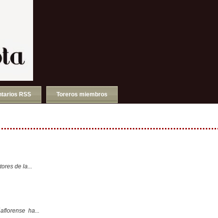
tarios RSS
Toreros miembros
ores de la...
aflorense ha...