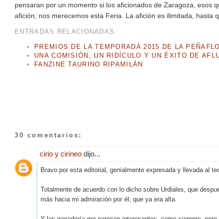
pensaran por un momento si los aficionados de Zaragoza, esos que
afición, nos merecemos esta Feria. La afición es ilimitada, hasta 
ENTRADAS RELACIONADAS:
PREMIOS DE LA TEMPORADA 2015 DE LA PEÑAFL
UNA COMISIÓN, UN RIDÍCULO Y UN ÉXITO DE AFL
FANZINE TAURINO RIPAMILÁN
30 comentarios:
cirio y cirineo
dijo...
Bravo por esta editorial, genialmente expresada y llevada al te
Totalmente de acuerdo con lo dicho sobre Urdiales, que despu
más hacia mi admiración por él, que ya era alta.
Y las ganadería me parecen interesantes, como siempre, pero,