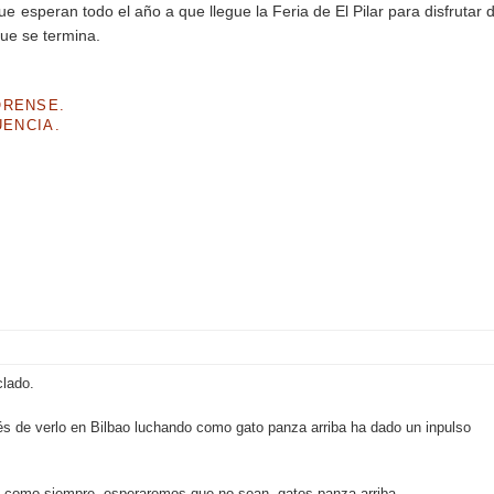
 esperan todo el año a que llegue la Feria de El Pilar para disfrutar 
que se termina.
ORENSE.
UENCIA.
clado.
és de verlo en Bilbao luchando como gato panza arriba ha dado un inpulso
 como siempre, esperaremos que no sean, gatos panza arriba...