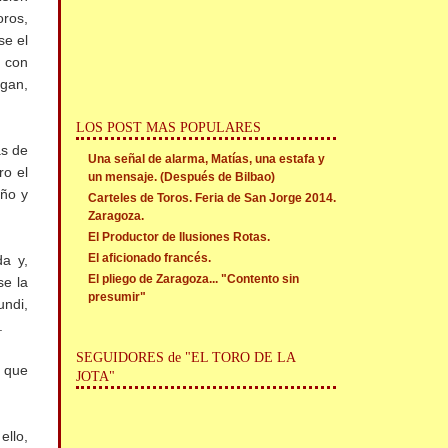
oros,
se el
n con
agan,
LOS POST MAS POPULARES
as de
Una señal de alarma, Matías, una estafa y
ro el
un mensaje. (Después de Bilbao)
año y
Carteles de Toros. Feria de San Jorge 2014.
Zaragoza.
El Productor de Ilusiones Rotas.
El aficionado francés.
da y,
El pliego de Zaragoza... "Contento sin
se la
presumir"
undi,
.
SEGUIDORES de "EL TORO DE LA
o que
JOTA"
ello,