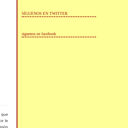
SÍGUENOS EN TWITTER
siguenos en facebook
i que
ce le
isión