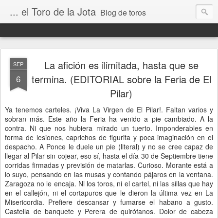
... el Toro de la Jota
Blog de toros
La afición es ilimitada, hasta que se
SEP
termina. (EDITORIAL sobre la Feria de El
6
Pilar)
Ya tenemos carteles. ¡Viva La Virgen de El Pilar!. Faltan varios y
sobran más. Este año la Feria ha venido a pie cambiado. A la
contra. Ni que nos hubiera mirado un tuerto. Imponderables en
forma de lesiones, caprichos de figurita y poca imaginación en el
despacho. A Ponce le duele un pie (literal) y no se cree capaz de
llegar al Pilar sin cojear, eso sí, hasta el día 30 de Septiembre tiene
corridas firmadas y previsión de matarlas. Curioso. Morante está a
lo suyo, pensando en las musas y contando pájaros en la ventana.
Zaragoza no le encaja. Ni los toros, ni el cartel, ni las sillas que hay
en el callejón, ni el cortapuros que le dieron la última vez en La
Misericordia. Prefiere descansar y fumarse el habano a gusto.
Castella de banquete y Perera de quirófanos. Dolor de cabeza