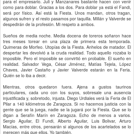
para el empresario. Juli y Manzanares bastante hacen con venir
como para doblar. Gracias a los dos. Para doblar ya está el Fandi,
será por físico. Así está la Fiesta. Unos mandan, otros tragan,
algunos sufren y el resto pasamos por taquilla. Millán y Valverde se
despedirán de la profesión. Mi respeto a ambos.
Sueños de media noche. Media docena de toreros soñaron hace
tres meses torear en una plaza de primera esta temporada.
Quimeras de Morfeo. Utopías de la Fiesta. Anhelos de matador. El
despertar les devolvió a la cruda realidad. Todo aquello rozaba lo
imposible. Pero el imposible se convirtió en probable. El sueño en
realidad. Salvador Vega, César Jiménez, Matías Tejela, López
Chaves, Javier Castaño y Javier Valverde estarán en la Feria.
Quién se lo iba a decir.
Mientras, otros quedaron fuera. Ajena a gustos taurinos
particulares, cada uno con los suyos, sobresale una ausencia
injustificada y, sobretodo, injusta. Diego Urdiales verá la Feria de El
Pilar a 140 kilómetros de Zaragoza. Si no hacemos justicia con la
gente que se la juega, nadie se la jugará por la Fiesta. Que se lo
digan a Serafín Marín en Zaragoza. Echo de menos a varios.
Sergio Aguilar, El Fundi, Alberto Aguilar, Luis Bolivar, Arturo
Macías, entre otros, pensarán si algunos de los acartelados se lo
merecen más que ellos. Yo también.