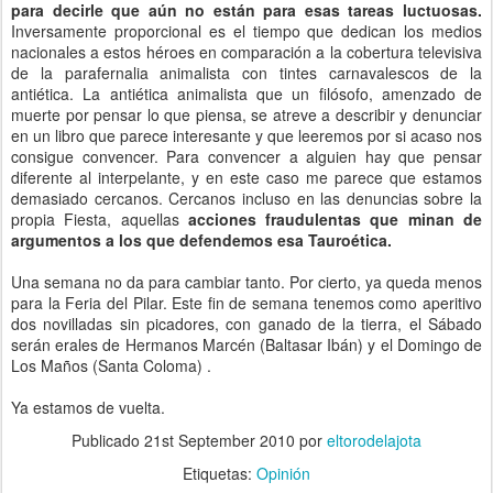
para decirle que aún no están para esas tareas luctuosas.
Inversamente proporcional es el tiempo que dedican los medios
nacionales a estos héroes en comparación a la cobertura televisiva
de la parafernalia animalista con tintes carnavalescos de la
antiética. La antiética animalista que un filósofo, amenzado de
muerte por pensar lo que piensa, se atreve a describir y denunciar
en un libro que parece interesante y que leeremos por si acaso nos
consigue convencer. Para convencer a alguien hay que pensar
diferente al interpelante, y en este caso me parece que estamos
demasiado cercanos. Cercanos incluso en las denuncias sobre la
propia Fiesta, aquellas
acciones fraudulentas que minan de
argumentos a los que defendemos esa Tauroética.
Una semana no da para cambiar tanto. Por cierto, ya queda menos
para la Feria del Pilar. Este fin de semana tenemos como aperitivo
dos novilladas sin picadores, con ganado de la tierra, el Sábado
serán erales de Hermanos Marcén (Baltasar Ibán) y el Domingo de
Los Maños (Santa Coloma) .
Ya estamos de vuelta.
Publicado
21st September 2010
por
eltorodelajota
Etiquetas:
Opinión