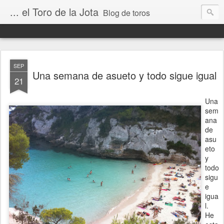
... el Toro de la Jota
Blog de toros
SEP
Una semana de asueto y todo sigue igual
21
Una
sem
ana
de
asu
eto
y
todo
sigu
e
igua
l.
He