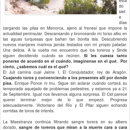
esta
do
siet
e
días
cargando las pilas en Menorca, ajeno al frenesí que impone la
actualidad peninsular. Descansando y bronceando mi torso albo en
las aguas turquesas que bañan tan bonita isla. Descubriendo
nuevos manjares marinos jamás testados con mi propio paladar.
Una delicia. A la vuelta me encuentro que los toreros y Sinde
siguen decidiendo cuándo se reúnen.
Si les cuesta tanto
ponerse de acuerdo en el
cuándo
, imagínense en el
qué
. Por
cierto, ¿sabemos cuál es el
qué
?
El Juli camina cual Jaime I, El Conquistador, rey de Aragón.
Cuajando toros y convenciendo a los presentes allí por donde
pisa.
Enrique Ponce ni mu. Sigue sin aclarar cuándo cortará su
temporada aquejado de problemas pedestres, y estamos ya a 21
de Septiembre. Igual nos llevamos alguna sorpresa. El Cid parece
querer terminar mejor de lo que empezó. Progresa
adecuadamente. Victoriano del Río y El Pilar siguen echando
corridas de toros de interés.
La Maestranza continúa filtrando sangre torera en su albero
dorado,
sangre de toreros que miran a la muerte cara a cara